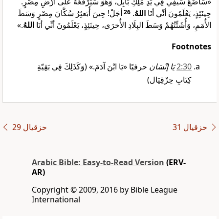
«سَأضَعُ سَيفِي فِي يَدِ مَلِكِ بَابِلَ، وَهُوَ سَيَرْفَعُهُ عَلَى أرْضِ مِصْرٍ.
أجَلْ! حِينَ أُبَعثِرُ سُكَّانَ مِصْرٍ وَسَطَ
26
.
اللهُ
حِينَئِذٍ، يَعْلَمُونَ أنِّي أنَا
.»
اللهُ
الأُمَمِ، وَأُشَتِّتُهُمْ وَسَطَ البِلَادِ الأُخرَى، حِينَئِذٍ، يَعْلَمُونَ أنِّي أنَا
Footnotes
30‏:2
يَا إنْسَان
حرفيًا «يَا ابْنَ آدَمَ.» (وَكَذَلِكَ فِي بَقِيّةِ
كِتَابِ حِزْقِيَال)
ﺣﺰﻗﻴﺎﻝ 31
ﺣﺰﻗﻴﺎﻝ 29
Arabic Bible: Easy-to-Read Version
(ERV-
AR)
Copyright © 2009, 2016 by Bible League
International