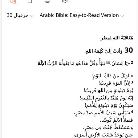
ﺣﺰﻗﻴﺎﻝ 30
Arabic Bible: Easy-to-Read Version
مُعَاقَبَةُ اللهِ لِمِصْر
30
:
اللهِ
وَأتَتْ إلَيَّ كَلِمَةُ
:
الإلَهُ
تَنَبَّأْ وَقُلْ هَذَا هُوَ مَا يَقُولُهُ الرَّبُّ
]
a
[
«يَا إنْسَانُ،
2
«الوَيْلُ مِنْ ذَلِكَ اليَوْمِ!
لِأنَّ اليَوْمَ قَرِيبٌ!
3
يُومُ دَينُونَةٍ مِنَ
اللهِ
قَرِيبٌ!
إنَّهُ يَومٌ مُلَبَّدٌ بِالغُيُومِ الكَئِيبَةِ!
سَيَكُونُ يَوْمَ دَينُونَةٍ لِلأُمَمِ!
سَيَأْتِي سَيفُ الأُمَمِ ضِدَّ مِصْرٍ،
4
فَيَملأُ الألَمُ كُوشًا،
وَسَتَسْقُطُ جُثَثٌ فِي مِصْرٍ،
حِينَ يُؤخَذُ شَعْبُ الأرْضِ أسرَى،