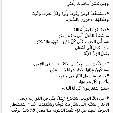
وَحِينَ تُدَمَّرُ أسَاسَاتُ مِصْرٍ.
«سَتَسْقُطُ كُوشٌ وَفُوطٌ وَلُودٌ وَكُلُّ العَرَبِ وَكُوبٌ
5
وَحُلَفَاؤُهَا الآخَرُونَ بِالسَّيْفِ.
:
اللهُ
«هَذَا هُوَ مَا يَقُولُهُ
6
سَتَسْقُطُ الدُّوَلُ الَّتِي تَدْعَمُ مِصْرًا،
وَسَتَأْتِي الحَرْبُ عَلَى كُلِّ مُدُنِهَا القَوِيَّةِ وَالمُتَكَبِّرَةِ،
مِنْ مَجْدَلَ إلَى أسْوَانَ
.
الإلَهُ
يَقُولُ الرَّبُّ
«سَتَكُونُ هَذِهِ البِلَادُ هِيَ الأكثَرَ خَرَابًا فِي الأرْضِ،
7
وَسَتَكُونُ مُدُنُهَا الأكثَرَ خَرَابًا بَيْنَ المُدُنِ.
حِينَئِذٍ، سَأُشعِلُ النَّارَ فِي مِصْرٍ،
8
وَأكسِرُ كُلَّ مُعِينِيهَا،
.»
اللهُ
حِينَئِذٍ، سَيَعْرِفُونَ أنِّي أنَا
«فِي ذَلِكَ الوَقْتِ، سَيَخْرُجُ رُسُلٌ مِنِّي فِي القَوَارِبِ لِإيصَالِ
9
الأخْبَارِ السَيِّئَةِ الَّتِي سَتُرعِبُ كُوشًا وَسَتُفقِدُهَا الأمَانَ. سَيُسَيطِرُ
الخَوفُ عَليهِمْ فِي يَوْمِ تَنْفِيذِ الدَّينُونَةِ ضِدَّ مِصْرٍ، لِأنَّ ذَلِكَ الوَقْتَ