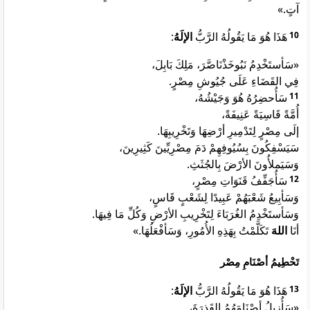
آتٍ.»
:
الإلَهُ
هَذَا هُوَ مَا يَقُولُهُ الرَّبُّ
10
«سَأستَخْدِمُ نَبُوخَذْنَاصَّرَ، مَلِكَ بَابِلَ،
فِي القَضَاءِ عَلَى جُيُوشِ مِصْرٍ.
سَأُحضِرُهُ هُوَ وَجَيْشُهُ،
11
أُمَّةً قَاسِيَةً عَنِيفَةً،
إلَى مِصْرٍ لِتَدْمِيرِ أرْضِهَا وَتَخْرِيبِهَا.
سَيَسْفِكُونَ بِسُيُوفِهِمْ دَمَ مِصْرِيِّينَ كَثِيرِينَ،
وَسَيَملأُونَ الأرْضَ بِالجُثَثِ.
سَأُجَفِّفُ قَنَوَاتِ مِصْرٍ،
12
وَسَأبِيعُ شَعْبَهُمْ عَبِيدًا لِشَعْبٍ قَاسٍ،
وَسَأستَخْدِمُ الغُرَبَاءَ لِتَخْرِيبِ الأرْضِ وَكُلِّ مَا فِيهَا.
أنَا
اللهَ
تَكَلَّمْتُ بِهَذِهِ الأُمُورِ، وَسَأفْعَلُهَا.»
تَحْطِيمُ أصْنَامِ مِصْر
:
الإلَهُ
هَذَا هُوَ مَا يَقُولُهُ الرَّبُّ
13
«سَأُزِيلُ أصْنَامَهُمُ القَذِرَةَ،