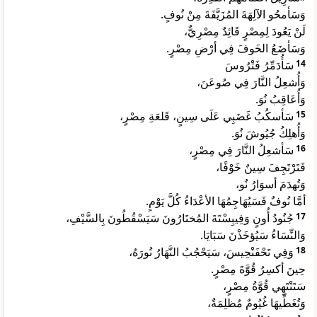
وَسَأمحُو الآلِهَةَ المُزَيَّفَةَ مِنْ نُوفٍ.
لَنْ يَعُودَ لِمِصْرٍ قَائِدٌ مِصْرِيٌّ،
وَسَأضَعُ الخَوفَ فِي أرْضِ مِصْرٍ.
سَأُدَمِّرُ فَتْرُوسَ
14
وَأُشعِلُ النَّارَ فِي صُوعَنَ،
وَأُعَاقِبُ نُوَ.
سَأسكُبُ غَضَبِي عَلَى سِينٍ، قَلعَةِ مِصْرٍ،
15
وَأُهلِكُ جُيُوشَ نُوَ.
سَأشعِلُ النَّارَ فِي مِصْرٍ،
16
فَتَرْتَجِفَ سِينٌ خَوْفًا،
وَتُهدَمَ أسوَارُ نُو،
أمَّا نُوفٌ فَسَيُهَاجِمُهَا الأعْدَاءُ كُلَّ يَوْمٍ.
جُنُودُ أُونٍ وَفِيبِسْتَةَ المُختَارُونَ سَيَسْقُطُونَ بِالسَّيْفِ،
17
وَالنِّسَاءُ سَيُؤخَذْنَ سَبَايَا.
وَفِي تَحْفَنْحِيسَ، سَيَحْجُبُ النَّهَارُ نُورَهُ،
18
حِينَ أكسِرُ قُوَّةَ مِصْرٍ.
سَتَنْتَهِي قُوَّةُ مِصْرٍ،
وَتُغَطِّيهَا غُيُومٌ مُظلِمَةٌ،