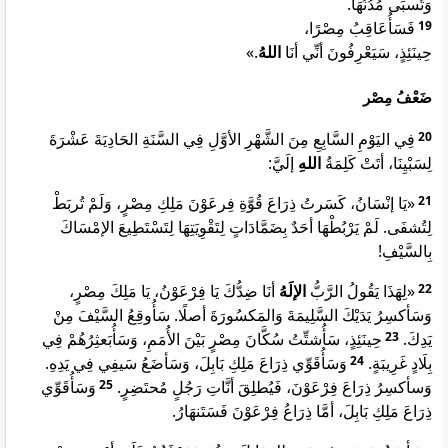
وَتُسبَى مُدُنُهَا.
فَسَأُعَاقِبُ مِصْرًا،
19
.»
اللهُ
حِينَئِذٍ، سَيَعْرِفُونَ أنِّي أنَا
ضَعْفُ مِصْر
فِي اليَوْمِ السَّابِعِ مِنَ الشَّهْرِ الأوَّلِ فِي السَّنَةِ الحَادِيَةَ عَشْرَةَ
20
لِسَبْيِنَا، أتَتْ كَلِمَةُ
اللهِ
إلَيَّ:
«يَا إنْسَانُ، كَسَرتُ ذِرَاعَ قُوَّةِ فِرعَوْنَ مَلِكِ مِصْرٍ، وَلَمْ تُربَطْ
21
لِتُشفَى. لَمْ يَرْبُطْهَا أحَدٌ بِضَمَّادَاتٍ لِتَقْوِيَتِهَا لِتَسْتَطِيعَ الإمْسَاكَ
بِالسَّيْفِ!
أنَا ضِدُّكَ يَا فِرْعَوْنُ، يَا مَلِكَ مِصْرٍ،
الإلَهُ
«لِهَذَا يَقُولُ الرَّبُّ
22
وَسَأكسِرُ يَدَيْكَ السَّلِيمَةَ وَالمَكسُورَةَ أصلًا. سَأُوقِعُ السَّيْفَ مِنْ
حِينَئِذٍ، سَأُشتِّتُ سُكَّانَ مِصْرٍ بَيْنَ الأُمَمِ، وَسَأُبَعثِرُهُمْ فِي
23
يَدِكَ.
وَسَأُقَوِّي ذِرَاعَ مَلِكِ بَابِلَ، وَسَأضَعُ سَيفِي فِي يَدِهِ.
24
بِلَادٍ غَرِيبَةٍ.
وَسَأُقَوِّي
25
وَسأكسِرُ ذِرَاعَ فِرْعَوْنَ، فَيُطلِقَ أنَّاتِ رَجُلٍ مُحتَضِرٍ.
ذِرَاعَ مَلِكِ بَابِلَ، أمَّا ذِرَاعُ فِرْعَوْنَ فَسَتَنهَارُ.