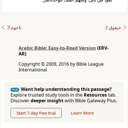
ﺣﺒﻘﻮﻕ 2
ﻧﺎﺣﻮﻡ 3
Arabic Bible: Easy-to-Read Version
(ERV-
AR)
Copyright © 2009, 2016 by Bible League
International
Want help understanding this passage?
PLUS
Explore trusted study tools in the
Resources
tab.
Discover
deeper insight
with Bible Gateway Plus.
Start 7-day free trial
Learn More