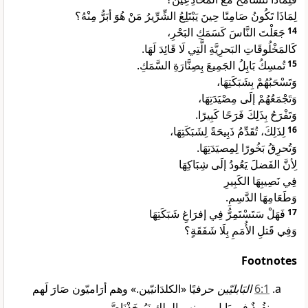
لِمَاذَا تَكُونُ صَامِتًا حِينَ يَبْتَلِعُ الشِّرِّيرُ مَنْ هُوَ أبَرُّ مِنْهُ؟
جَعَلْتَ النَّاسَ كَسَمَكِ البَحْرِ،
14
كَالمَخْلُوقَاتِ البَحرِيَّةِ الَّتِي لَا قَائِدَ لَهَا.
تُمسِكُ بَابِلُ الجَمِيعَ بِصِنَّارَةِ السَّمَكِ.
15
وَتَسْحَبُهُمْ بِشَبَكَتِهَا،
وَتَجْمَعُهُمْ إلَى مِصْيَدَتِهَا،
وَتَفْرَحُ بِذَلِكَ فَرَحًا كَبِيرًا.
لِذَلِكَ، تُقَدِّمُ ذَبِيحَةً لِشَبَكَتِهَا،
16
وَتُحرِقُ بَخُورًا لِمِصيَدَتِهَا.
لِأنَّ الفَضلَ يَعُودُ إلَى شِبَاكِهَا
فِي نَصِيبِهَا الكَبِيرِ
وَطَعَامِهَا الدَّسِمِ.
فَهَلْ سَتَسْتَمِرُّ فِي إفرَاغِ شَبَكَتِهَا
17
وَفِي قَتلِ الأُمَمِ بِلَا شَفَقَةٍ؟
Footnotes
1‏:6
البَابليّين
حرفيًا «الكلدَانيّين.» وهم أرَاميّون صَارَ لَهم
نفُوذٌ فِي بَابل. ومنهم الملك نَبُوخَذْنَاصَّر.