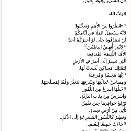
لِأنَّ الشِّرِّيرَ يُحِيطُ بِالبَارِّ.
جَوَابُ الله
«انْظُرُوا بَيْنَ الأُمَمِ وَتَعَجَّبُوا!
5
لِأنَّهُ سَيُعمَلُ عَمَلًا فِي أيَّامِكُمْ
لَنْ تُصَدِّقُوهُ حَتَّى لَوْ أخبَرَكُمْ أحَدٌ!
]
a
[
لِأنَّنِي أُنْهِضُ البَابِلِيِّينَ
6
الأُمَّةَ اللَّئِيمَةَ المُندَفِعَةَ
الَّتِي تَسِيرُ إلَى أطرَافِ الأرْضِ
لِتَمْتَلِكَ مَسَاكِنَ لَيْسَتْ لَهَا.
إنَّهَا مُخِيفَةٌ وَمُرعِبَةٌ.
7
وَمِقيَاسُ عَدَالَتِهَا وَشَرَفِهَا يَتَغيَّرُ وَفْقًا لِمَصلَحَتِهَا.
خَيلُهَا أسرَعُ مِنَ النُّمُورِ
8
وَأشرَسُ مِنْ ذِئَابِ البَرِّيَّةِ،
تَرْفَعُ حَوَافِرَهَا حِينَ تَقْفِزُ.
تَأْتِي مِنْ أرْضٍ بَعِيدَةٍ،
وَتَطِيرُ كَالنُّسُورِ المُسرِعَةِ إلَى الأكلِ.
جَاءَتْ جَمِيعًا لِلعُنفِ.
9