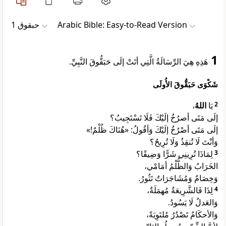
ﺣﺒﻘﻮﻕ 1
Arabic Bible: Easy-to-Read Version
1
هَذِهِ هِيَ الرِّسَالَةُ الَّتِي أتَتْ إلَى حَبَقُّوقَ النَّبِيِّ.
شَكْوَى حَبَقُّوقَ الأُولَى
،
اللهُ
يَا
2
إلَى مَتَى أصرُخُ إلَيْكَ فَلَا تَسْتَجِيبُ؟
إلَى مَتَى أصْرُخُ إلَيْكَ وَأقُولُ: «هُنَاكَ ظُلْمٌ!»
وَأنْتَ لَا تُنقِذُ وَلَا تُرِيحُ؟
لِمَاذَا تُرِينِي شَرًّا وَضِيقًا؟
3
الخَرَابُ وَالظُّلْمُ أمَامْي،
وَخِصَامٌ وَمُشَاجَرَاتٌ تَثُورُ.
لِذَا فَالشَّرِيعَةُ مُهمَلَةٌ،
4
وَالعَدلُ لَا يَسُودُ.
وَالأحكَامُ تَصْدُرُ مُلتَوِيَةً،