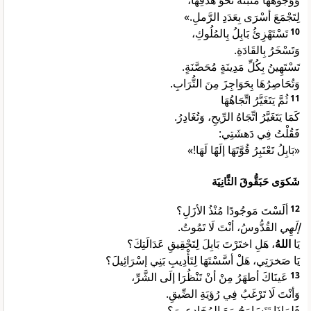
وَوُجُوهُهَا مُثَبَّتَةٌ نَحْوَ هَدَفِهَا،
لِتَجْمَعَ أسْرَى بِعَدَدِ الرَّملِ.»
تَسْتَهْزِئُ بَابِلُ بِالمُلُوكِ،
10
وَتَسْخَرُ بِالقَادَةِ.
تَسْتَهِينُ بِكُلِّ مَدِينَةٍ مُحَصَّنَةٍ.
وَتُحَاصِرُهَا بِحَوَاجِزَ مِنَ التُّرَابِ.
ثُمَّ يَتَغَيَّرُ اتِّجَاهُهَا
11
كَمَا يَتَغَيَّرُ اتِّجَاهُ الرِّيحِ، وَتُغَادِرُ.
فَقُلْتُ فِي دَهشَتِي:
«بَابِلُ تَعْتَبِرُ قُوَّتَهَا إلَهًا لَهَا!»
شَكوَى حَبَقُّوقَ الثَّانِيَة
ألَسْتَ مَوجُودًا مُنْذُ الأزَلِ؟
12
إلَهِي
القُدُّوسُ، أنْتَ لَا تَمُوتُ.
يَا
اللهُ
، هَلِ اختَرْتَ بَابِلَ لِتَحْقِيقِ عَدَالَتِكَ؟
يَا صَخرَتِي، هَلْ أسَّسْتَهَا لِتَأْدِيبِ بَنِي إسْرَائِيلَ؟
عَينَاكَ أطهَرُ مِنْ أنْ تَنْظُرَا إلَى الشَّرِّ،
13
وَأنْتَ لَا تَرْغَبُ فِي رُؤيَةِ الضِّيقِ.
فَلِمَاذَا تَتَسَامَحُ مَعَ المُخَادِعِينَ؟