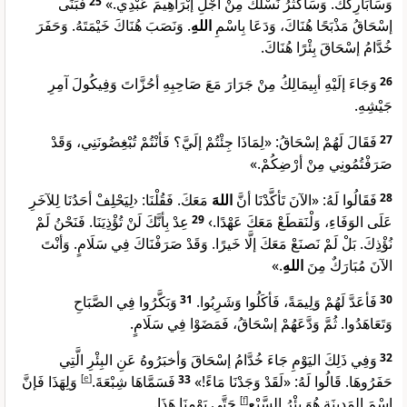
فَبَنَى
25
وَسَأُبَارِكُكَ. وَسَأُكَثِّرُ نَسْلَكَ مِنْ أجْلِ إبْرَاهِيمَ عَبْدِي.»
إسْحَاقُ مَذْبَحًا هُنَاكَ، وَدَعَا بِاسْمِ
اللهِ
. وَنَصَبَ هُنَاكَ خَيْمَتَهُ. وَحَفَرَ
خُدَّامُ إسْحَاقَ بِئْرًا هُنَاكَ.
وَجَاءَ إلَيْهِ أبِيمَالِكُ مِنْ جَرَارَ مَعَ صَاحِبِهِ أحُزَّاتَ وَفِيكُولَ آمِرِ
26
جَيْشِهِ.
فَقَالَ لَهُمْ إسْحَاقُ: «لِمَاذَا جِئْتُمْ إلَيَّ؟ فَأنْتُمْ تُبْغِضُونَنِي، وَقَدْ
27
صَرَفْتُمُونِي مِنْ أرْضِكُمْ.»
مَعَكَ. فَقُلْنَا: ‹لِيَحْلِفْ أحَدُنَا لِلآخَرِ
اللهَ
فَقَالُوا لَهُ: «الآنَ تَأكَّدْنَا أنَّ
28
عِدْ بِأنَّكَ لَنْ تُؤْذِيَنَا. فَنَحْنُ لَمْ
29
عَلَى الوَفَاءِ، وَلْنَقطَعْ مَعَكَ عَهْدًا.›
نُؤْذِكَ. بَلْ لَمْ نَصنَعْ مَعَكَ إلَّا خَيرًا. وَقَدْ صَرَفْنَاكَ فِي سَلَامٍ. وَأنْتَ
.»
اللهِ
الآنَ مُبَارَكٌ مِنَ
وَبَكَّرُوا فِي الصَّبَاحِ
31
فَأعَدَّ لَهُمْ وَلِيمَةً، فَأكَلُوا وَشَرِبُوا.
30
وَتَعَاهَدُوا. ثُمَّ وَدَّعَهُمْ إسْحَاقُ، فَمَضَوْا فِي سَلَامٍ.
وَفِي ذَلِكَ اليَوْمِ جَاءَ خُدَّامُ إسْحَاقَ وَأخبَرُوهُ عَنِ البِئْرِ الَّتِي
32
وَلِهَذَا فَإنَّ
]
e
[
فَسَمَّاهَا شِبْعَةَ.
33
حَفَرُوهَا. قَالُوا لَهُ: «لَقَدْ وَجَدْنَا مَاءً!»
حَتَّى يَوْمِنَا هَذَا.
]
f
[
اسْمَ المَدِينَةِ هُوَ بِئْرُ السَّبْعِ