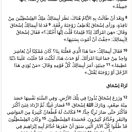
جَمِيلَةٌ.»
وَبَعْدَ أنْ طَالَتْ بِهِ الأيَّامُ هُنَاكَ، نَظَرَ أبِيمَالِكُ مَلِكُ الفِلِسْطِيِّينَ مِنْ
8
فَدَعَا أبِيمَالِكُ إسْحَاقَ
9
نَافِذَةٍ، وَرَأى إسْحَاقَ يُلَاطِفُ زَوْجَتَهُ رِفْقَةَ.
وَقَالَ: «هِيَ امْرَأتُكَ إذًا! فَلِمَاذَا قُلْتَ إنَّهَا أُخْتُكَ؟» فَقَالَ إسْحَاقُ
لِأبِيمَالِكَ: «خِفْتُ أنْ أمُوتَ بِسَبَبِهَا.»
فَقَالَ أبِيمَالِكُ: «مَا هَذَا الَّذِي فَعَلْتَهُ بِنَا؟ كَانَ مُمْكِنًا أنْ يُعَاشِرَ
10
وَاحِدٌ مِنْ جَمَاعَتِنَا امْرَأتَكَ. لَوْ حَدَثَ هَذَا، لَكُنْتَ قَدْ جَلَبْتَ عَلَينَا ذَنْبًا
حِينَئِذٍ، أمَرَ أبِيمَالِكُ كُلَّ قَوْمِهِ وَقَالَ: «مَنْ يُؤذِي هَذَا
11
عَظِيمًا.»
الرَّجُلَ أوْ زَوْجَتَهُ يُقْتَلُ.»
ثَرَاءُ إسْحَاق
وَزَرَعَ إسْحَاقُ بُذُورًا فِي تِلْكَ الأرْضِ. وَفِي السَّنَةِ نَفْسِهَا حَصَدَ
12
فَصَارَ غَنِيًّا. ثُمَّ ازْدَادَ غِنَىً أكْثَرَ
13
إسْحَاقَ.
اللهُ
مِئَةَ ضِعْفٍ. وَبَارَكَ
فَكَانَتْ لَهُ قُطْعَانٌ كَثِيرَةٌ مِنَ المَوَاشِي
14
فَأكْثَرَ حَتَّى صَارَ ثَرِيًّا جِدًّا.
وَكَانَ الفِلِسْطِيُّونَ
15
وَالبَقَرِ وَخُدَّامٌ كَثِيرُونَ. فَحَسَدَهُ الفِلِسْطِيُّونَ.
قَدْ طَمُّوا كُلَّ الآبَارِ الَّتِي سَبَقَ أنْ حَفَرَهَا خُدَّامُ أبِيهِ إبْرَاهِيمَ فِي