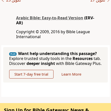
ﺗﻜﻮﻳﻦ 27
ﺗﻜﻮﻳﻦ 25
Arabic Bible: Easy-to-Read Version
(ERV-
AR)
Copyright © 2009, 2016 by Bible League
International
Want help understanding this passage?
PLUS
Explore trusted study tools in the
Resources
tab.
Discover
deeper insight
with Bible Gateway Plus.
Start 7-day free trial
Learn More
Sign Up for Bible Gateway: News &