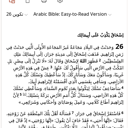
ﺗﻜﻮﻳﻦ 26
Arabic Bible: Easy-to-Read Version
إسْحَاقُ يَكْذِبُ عَلَى أبِيمَالِك
26
وَحَدَثَتْ فِي البِلَادِ مَجَاعَةٌ غَيرُ المَجَاعَةِ الأُولَى الَّتِي حَدَثَتْ فِي
زَمَنِ إبْرَاهِيمَ. فَذَهَبَ إسْحَاقُ إلَى مَدِينَةِ جَرَارَ، إلَى أبِيمَالِكَ مَلِكِ
لِإسْحَاقَ وَقَالَ لَهُ: «لَا تَنْزِلْ إلَى مِصْرٍ. بَلِ
اللهُ
فَظَهَرَ
2
الفِلِسْطِيِّينَ.
عِشْ فِي هَذِهِ الأرْضِ
3
امْكُثْ فِي الأرْضِ الَّتِي سَأقُولُ لَكَ عَنْهَا.
غَرِيبًا، وَسَأكُونُ مَعَكَ وَسَأُبَارِكُكَ. إذْ سَأُعْطِيكَ وَنَسْلَكَ كُلَّ هَذِهِ
الأرَاضِي. وَسَأفِي بِقَسَمِي الَّذِي أقْسَمْتُهُ لِإبْرَاهِيمَ أبِيكَ.
سَأُضَاعِفُ نَسْلَكَ لِيَكُونُوا بِعَدَدِ نُجُومِ السَّمَاءِ. وَسَأُعْطِي نَسْلَكَ
4
لِأنَّ
5
]
a
[
كُلَّ هَذِهِ الأرَاضِي، وَسَتنَالُ كُلُّ أُمَمِ الأرْضِ بَرَكَةً بِنَسْلِكَ.
إبْرَاهِيمَ أطَاعَ كَلَامِي، وَعَمِلَ بِوَصَايَايَ وَأحكَامِي وَشَرَائِعِي.»
فَسَألَهُ أهْلُ تِلْكَ المِنْطَقَةِ عَنْ زَوْجَتِهِ.
7
فَاسْتَقَرَّ إسْحَاقُ فِي جَرَارَ.
6
فَقَالَ: «إنَّهَا أُختِي.» فَقَدْ خَافَ أنْ يَقُولَ: «إنَّهَا زَوْجَتِي.» إذْ قَالَ فِي
نَفْسِهِ: «سَأقُولُ إنَّهَا أُختِي لِئَلَّا يَقْتُلُونِي طَمَعًا فِي رِفْقَةَ، لِأنَّهَا