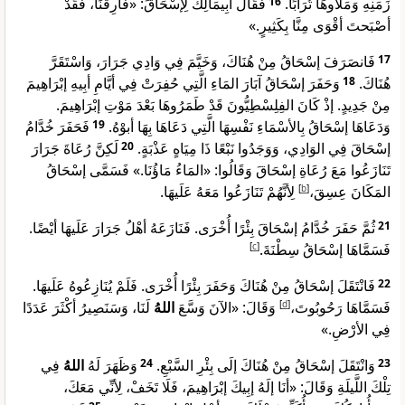
فَقَالَ أبِيمَالِكُ لِإسْحَاقَ: «فَارِقْنَا، فَقَدْ
16
زَمَنِهِ وَمَلأُوهَا تُرَابًا.
أصْبَحتَ أقْوَى مِنَّا بِكَثِيرٍ.»
فَانصَرَفَ إسْحَاقُ مِنْ هُنَاكَ، وَخَيَّمَ فِي وَادِي جَرَارَ، وَاسْتَقَرَّ
17
وَحَفَرَ إسْحَاقُ آبَارَ المَاءِ الَّتِي حُفِرَتْ فِي أيَّامِ أبِيهِ إبْرَاهِيمَ
18
هُنَاكَ.
مِنْ جَدِيدٍ. إذْ كَانَ الفِلِسْطِيُّونَ قَدْ طَمَرُوهَا بَعْدَ مَوْتِ إبْرَاهِيمَ.
فَحَفَرَ خُدَّامُ
19
وَدَعَاهَا إسْحَاقُ بِالأسْمَاءِ نَفْسِهَا الَّتِي دَعَاهَا بِهَا أبوْهُ.
لَكِنَّ رُعَاةَ جَرَارَ
20
إسْحَاقَ فِي الوَادِي، وَوَجَدُوا نَبْعًا ذَا مِيَاهٍ عَذْبَةٍ.
تَنَازَعُوا مَعَ رُعَاةِ إسْحَاقَ وَقَالُوا: «المَاءُ مَاؤُنَا.» فَسَمَّى إسْحَاقُ
لِأنَّهُمْ تَنَازَعُوا مَعَهُ عَلَيهَا.
]
b
[
المَكَانَ عِسِقَ،
ثُمَّ حَفَرَ خُدَّامُ إسْحَاقَ بِئْرًا أُخْرَى. فَنَازَعَهُ أهْلُ جَرَارَ عَلَيهَا أيْضًا.
21
]
c
[
فَسَمَّاهَا إسْحَاقُ سِطْنَةَ.
فَانْتَقَلَ إسْحَاقُ مِنْ هُنَاكَ وَحَفَرَ بِئْرًا أُخْرَى. فَلَمْ يُنَازِعُوهُ عَلَيهَا.
22
لَنَا، وَسَنَصِيرُ أكْثَرَ عَدَدًا
اللهُ
وَقَالَ: «الآنَ وَسَّعَ
]
d
[
فَسَمَّاهَا رَحُوبُوتَ،
فِي الأرْضِ.»
فِي
اللهُ
وَظَهَرَ لَهُ
24
وَانْتَقَلَ إسْحَاقُ مِنْ هُنَاكَ إلَى بِئْرِ السَّبْعِ.
23
تِلْكَ اللَّيلَةِ وَقَالَ: «أنَا إلَهُ إبِيكَ إبْرَاهِيمَ، فَلَا تَخَفْ، لِأنِّي مَعَكَ،