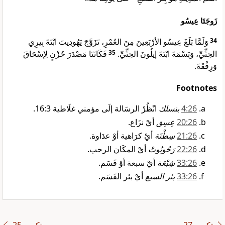
زَوجَتَا عِيسُو
وَلَمَّا بَلَغَ عِيسُو الأرْبَعِينَ مِنَ العُمْرِ، تَزَوَّجَ يَهُودِيتَ ابْنَةَ بِيرِي
34
فَكَانَتَا مَصْدَرَ حُزْنٍ لِإسْحَاقَ
35
الحِثِّيِّ، وَبَسْمَةَ ابْنَةَ إيلُونَ الحِثِّيِّ.
وَرِفْقَةَ.
Footnotes
26‏:4
بنسلك
انْظُرْ الرسَالة إلَى مؤمني غلَاطية 3‏:16.
26‏:20
عِسِق
أيْ نزَاع.
26‏:21
سِطْنَة
أيْ كرَاهية أوْ عدَاوة.
26‏:22
رَحُوبُوتْ
أيْ المكَان الرحب.
26‏:33
شِبْعَة
أيْ سبعة أوْ قَسَم.
26‏:33
بئر السبع
أيْ بئر القَسَم.