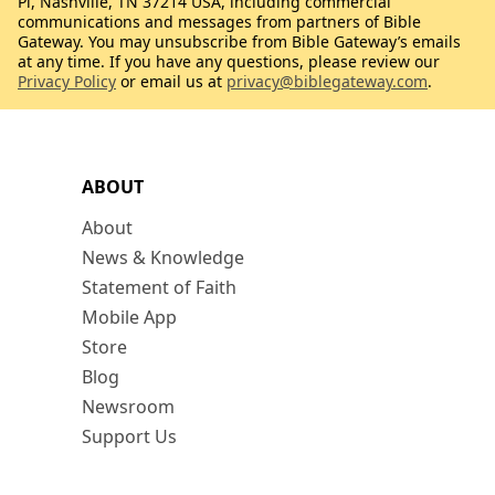
Pl, Nashville, TN 37214 USA, including commercial
communications and messages from partners of Bible
Gateway. You may unsubscribe from Bible Gateway’s emails
at any time. If you have any questions, please review our
Privacy Policy
or email us at
privacy@biblegateway.com
.
ABOUT
About
News & Knowledge
Statement of Faith
Mobile App
Store
Blog
Newsroom
Support Us