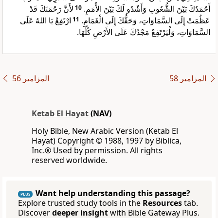
لأَنَّ رَحْمَتَكَ قَدْ
10
أَحْمَدُكَ بَيْنَ الشُّعُوبِ وَأَشْدُو لَكَ بَيْنَ الأُمَمِ.
ارْتَفِعْ يَا اللهُ عَلَى
11
عَظُمَتْ إِلَى السَّمَاوَاتِ، وَحَقُّكَ إِلَى الْغَمَامِ.
السَّمَاوَاتِ، وَلْيَرْتَفِعْ مَجْدُكَ عَلَى الأَرْضِ كُلِّهَا.
ﺍﻟﻤﺰﺍﻣﻴﺮ 58
ﺍﻟﻤﺰﺍﻣﻴﺮ 56
Ketab El Hayat
(NAV)
Holy Bible, New Arabic Version (Ketab El
Hayat) Copyright © 1988, 1997 by Biblica,
Inc.® Used by permission. All rights
reserved worldwide.
Want help understanding this passage?
PLUS
Explore trusted study tools in the
Resources
tab.
Discover
deeper insight
with Bible Gateway Plus.