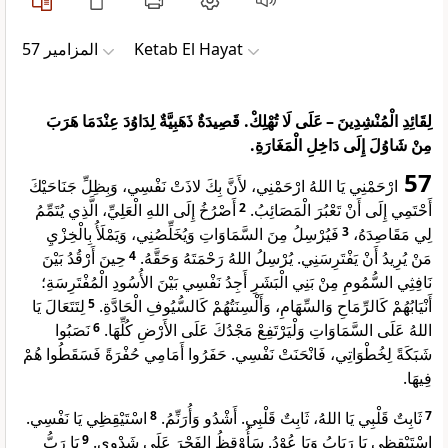
ﺍﻟﻤﺰﺍﻣﻴﺮ 57
Ketab El Hayat
لِقَائِدِ الْمُنْشِدِينَ – عَلَى لَا تُهْلِكْ. قَصِيدَةٌ ذَهَبِيَّةٌ لِدَاوُدَ عِنْدَمَا هَرَبَ
مِنْ شَاوُلَ إِلَى دَاخِلِ الْمَغَارَةِ.
57
ارْحَمْنِي يَا اللهُ ارْحَمْنِي، لأَنَّ بِكَ لاذَتْ نَفْسِي، وَبِظِلِّ جَنَاحَيْكَ
أَصْرُخُ إِلَى اللهِ الْعَلِيِّ، الَّذِي يُتَمِّمُ
2
أَحْتَمِي إِلَى أَنْ تَعْبُرَ الْمَصَائِبُ.
فَيُرْسِلُ مِنَ السَّمَاوَاتِ وَيُخَلِّصُنِي، وَيَمْلَأُ بِالْخِزْيِ
3
لِي مَقَاصِدَهُ،
حِينَ أَرْقُدُ بَيْنَ
4
مَنْ يُرِيدُ أَنْ يَفْتَرِسَنِي. يُرْسِلُ اللهُ رَحْمَتَهُ وَحَقَّهُ.
نَافِثِي السُّمُومِ مِنْ بَنِي الْبَشَرِ أَجِدُ نَفْسِي بَيْنَ الأُسُودِ الْمُفْتَرِسَةِ؛
لِتَتَعَالَ يَا
5
أَنْيَابُهُمْ كَالرِّمَاحِ وَالسِّهَامِ، وَأَلْسِنَتُهُمْ كَالسُّيُوفِ الْحَادَّةِ.
نَصَبُوا
6
اللهُ عَلَى السَّمَاوَاتِ وَلْيَرْتَفِعْ مَجْدُكَ عَلَى الأَرْضِ كُلِّهَا.
شَبَكَةً لِخُطْوَاتِي، فَانْحَنَتْ نَفْسِي. حَفَرُوا أَمَامِي حُفْرَةً فَسَقَطُوا هُمْ
فِيهَا.
اسْتَيْقِظِي يَا نَفْسِي.
8
ثَابِتٌ قَلْبِي يَا اللهُ، ثَابِتٌ قَلْبِي. أَشْدُو وَأُرَنِّمُ.
7
يَا رَبُّ
9
اسْتَيْقِظِي يَا رَبَابُ وَيَا عُوْدُ. سَأُوْقِظُ الفَجْرَ عَلَى شَدْوِي.