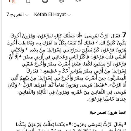
ﺍﻟﺨﺮﻭﺝ 7
Ketab El Hayat
7
فَقَالَ الرَّبُّ لِمُوسَى: «أَنَا جَعَلْتُكَ كإِلَهٍ لِفِرْعَوْنَ، وَهَرُونُ أَخُوكَ
فَعَلَيْكَ أَنْ تُبْلِغَهُ بِكُلِّ مَا آمُرُكَ بِهِ، وَيُخَاطِبَ أَخُوكَ
2
يَكُونُ كَنَبِيٍّ لَكَ.
وَلَكِنَّنِي
3
هَرُونُ فِرْعَوْنَ كَيْ يُطْلِقَ سَرَاحَ بَنِي إِسْرَائِيلَ مِنْ بِلادِهِ.
إلّا أَنَّ
4
أُقَسِّي قَلْبَ فِرْعَوْنَ فَأُكَثِّرُ آيَاتِي وَعَجَائِبِي فِي أَرْضِ مِصْرَ.
فِرْعَوْنَ لَنْ يَسْتَمِعَ لَكُمَا. عِنْدَئِذٍ أَضْرِبُ مِصْرَ وَأُخْرِجُ شَعْبِي
فَيُدْرِكُ
5
إِسْرَائِيلَ مِنْ أَرْضِ مِصْرَ بِقُوَّاتِ أَحْكَامٍ عَظِيمَةٍ.
الْمِصْرِيُّونَ حِينَ أَضْرِبُ مِصْرَ وَأُخْرِجُ بَنِي إِسْرَائِيلَ مِنْ بَيْنِهِمُ أَنَّنِي
وَكَانَ
7
فَفَعَلَ مُوسَى وَهَرُونُ تَمَاماً كَمَا أَمَرَهُمَا الرَّبُّ.
6
أَنَا الرَّبُّ».
مُوسَى فِي الثَّمَانِينَ مِنْ عُمْرِهِ، وَهَرُونُ فِي الثَّالِثَةِ وَالثَّمَانِينَ،
عِنْدَمَا خَاطَبَا فِرْعَوْنَ.
عصا هرون تصير حية
«عِنْدَمَا يَطْلُبُ فِرْعَوْنُ مِنْكُمَا
9
وَقَالَ الرَّبُّ لِمُوسَى وَهَرُونَ:
8