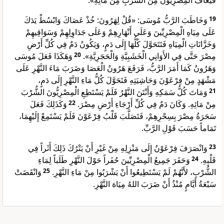
فَيَعَافُ الْمِصْرِيُّونَ مِنَ الشُّرْبِ مِنْ مَائِهِ».
وَخَاطَبَ الرَّبُّ مُوسَى: «قُلْ لِهَرُونَ: خُذْ عَصَاكَ وَابْسُطْ يَدَكَ
19
عَلَى مِيَاهِ الْمِصْرِيِّينَ وَعَلَى أَنْهَارِهِمْ وَعَلَى جَدَاوِلِهِمْ وَسَوَاقِيهِمْ
وَخَزَّانَاتِ الْمِيَاهِ فَتَتَحَوَّلَ كُلُّهَا إِلَى دَمٍ، وَيَكُونُ دَمٌ فِي كُلِّ أَرْضِ
وَهَكَذَا فَعَلَ مُوسَى
20
مِصْرَ حَتَّى فِي الأَوَانِي الْخَشَبِيَّةِ وَالْحَجَرِيَّةِ».
وَهَرُونُ كَمَا أَمَرَ الرَّبُّ، فَرَفَعَ هَرُونُ الْعَصَا وَضَرَبَ مَاءَ النَّهْرِ عَلَى
مَشْهَدٍ مِنْ فِرْعَوْنَ وَحَاشِيَتِهِ فَتَحَوَّلَ كُلُّ مَاءِ النَّهْرِ إِلَى دَمٍ،
وَمَاتَ كُلُّ سَمَكِهِ وَأَنْتَنَ النَّهْرُ فَلَمْ يَسْتَطِعِ الْمِصْرِيُّونَ الشُّرْبَ
21
وَكَذَلِكَ فَعَلَ
22
مِنْ مَائِهِ. وَكَانَ دَمٌ فِي كُلِّ أَرْجَاءِ أَرْضِ مِصْرَ.
سَحَرَةُ مِصْرَ بِسِحْرِهِمْ، فَتَصَلَّبَ قَلْبُ فِرْعَوْنَ فَلَمْ يَسْتَمِعْ إِلَيْهِمَا،
تَمَاماً حَسَبَ قَوْلِ الرَّبِّ.
وَانْصَرَفَ فِرْعَوْنُ إِلَى مَنْزِلِهِ مِنْ غَيْرِ أَنْ يَتْرُكَ ذَلِكَ أَثَراً فِي
23
وَحَفَرَ جَمِيعُ الْمِصْرِيِّينَ حُفَراً حَوْلَ النَّهْرِ طَلَباً لِمَاءِ
24
قَلْبِهِ.
وَانْقَضَتْ
25
الشُّرْبِ، لأَنَّهُمْ لَمْ يَسْتَطِيعُوا أَنْ يَشْرَبُوا مِنْ مَاءِ النَّهْرِ.
سَبْعَةُ أَيَّامٍ مُنْذُ أَنْ ضَرَبَ اللهُ مِيَاهَ النَّهْرِ.