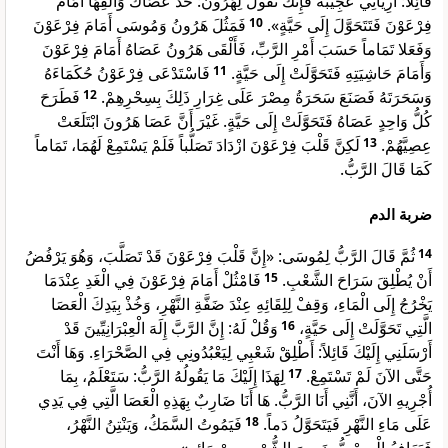
قَائِلاً: أَرِيَانِي عَجِيبَةً فَإِنَّكَ تَقُولُ لِهَرُونَ: خُذْ عَصَاكَ وَأَلْقِهَا أَمَامَ
فَمَثُلَ هَرُونُ وَمُوسَى أَمَامَ فِرْعَوْنَ
10
فِرْعَوْنَ فَتَتَحَوَّلَ إِلَى حَيَّةٍ».
وَفَعَلا تَمَاماً حَسَبَ أَمْرِ الرَّبِّ، فَأَلْقَى هَرُونُ عَصَاهُ أَمَامَ فِرْعَوْنَ
فَاسْتَدْعَى فِرْعَوْنُ حُكَمَاءَهُ
11
وَأَمَامَ حَاشِيَتِهِ فَتَحَوَّلَتْ إِلَى حَيَّةٍ.
فَطَرَحَ
12
وَسَحَرَتَهُ فَصَنَعَ سَحَرَةُ مِصْرَ عَلَى غِرَارِ ذَلِكَ بِسِحْرِهِمْ.
كُلُّ وَاحِدٍ عَصَاهُ فَتَحَوَّلَتْ إِلَى حَيَّةٍ. غَيْرَ أَنَّ عَصَا هَرُونَ ابْتَلَعَتْ
لَكِنَّ قَلْبَ فِرْعَوْنَ ازْدَادَ تَصَلُّباً فَلَمْ يَسْتَمِعْ لَهُمَا، تَمَاماً
13
عِصِيَّهُمْ.
كَمَا قَالَ الرَّبُّ.
ضربة الدم
ثُمَّ قَالَ الرَّبُّ لِمُوسَى: «إِنَّ قَلْبَ فِرْعَوْنَ قَدْ تَصَلَّبَ، وَهُوَ يَرْفُضُ
14
فَامْثُلْ أَمَامَ فِرْعَوْنَ فِي الْغَدِ عِنْدَمَا
15
أَنْ يُطْلِقَ سَرَاحَ الشَّعْبِ.
يَخْرُجُ إِلَى الْمَاءِ، وَقِفْ لِلِقَائِهِ عِنْدَ ضَفَّةِ النَّهْرِ، وَخُذْ بِيَدِكَ الْعَصَا
وَقُلْ لَهُ: إِنَّ الرَّبَّ إِلَهَ الْعِبْرَانِيِّينَ قَدْ
16
الَّتِي تَحَوَّلَتْ إِلَى حَيَّةٍ،
أَرْسَلَنِي إِلَيْكَ قَائِلاً: أَطْلِقْ شَعْبِي لِيَعْبُدُونِي فِي الصَّحْرَاءِ. وَهَا أَنْتَ
لِهَذَا إِلَيْكَ مَا يَقُولُهُ الرَّبُّ: سَتَعْلَمُ، بِمَا
17
حَتَّى الآنَ لَمْ تَسْتَمِعْ.
أُجْرِيهِ الآنَ، أَنَّنِي أَنَا الرَّبُّ. هَا أَنَا ضَارِبٌ بِهَذِهِ الْعَصَا الَّتِي فِي يَدِي
فَيَمُوتُ السَّمَكُ، وَيَنْتِنُ النَّهْرُ،
18
عَلَى مَاءِ النَّهْرِ فَيَتَحَوَّلُ دَماً.