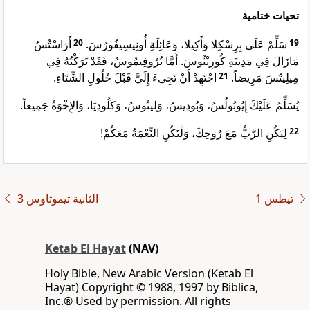
تحيات ختامية
أَرَاسْتُسُ
20
سَلِّمْ عَلَى بِرِسْكِلا وَأَكِيلا، وَعَائِلَةِ أُونِيسِيفُورُسَ.
19
مَازَالَ فِي مَدِينَةِ كُورِنْثُوسَ. أَمَّا تُرُوفِيمُوسُ، فَقَدْ تَرَكْتُهُ فِي
اجْتَهِدْ أَنْ تَجِيءَ إِلَيَّ قَبْلَ حُلُولِ الشِّتَاءِ.
21
مِيلِيتُسَ مَرِيضاً.
يُسَلِّمُ عَلَيْكَ إِيُوبُولُسُ، وَبُودِيسُ، وَلِينُوسُ، وَكَلُودِيَا، وَالإِخْوَةُ جَمِيعاً.
لِيَكُنِ الرَّبُّ مَعَ رُوحِكَ، وَلْتَكُنِ النِّعْمَةُ مَعَكُمْ!
22
ﺗﻴﻄﺲ 1
ﺍﻟﺜﺎﻧﻴﺔ ﺗﻴﻤﻮﺛﺎﻭﺱ 3
Ketab El Hayat
(NAV)
Holy Bible, New Arabic Version (Ketab El
Hayat) Copyright © 1988, 1997 by Biblica,
Inc.® Used by permission. All rights