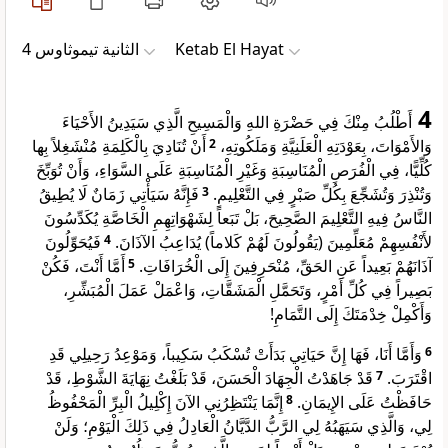
ﺍﻟﺜﺎﻧﻴﺔ ﺗﻴﻤﻮﺛﺎﻭﺱ 4
Ketab El Hayat
4
أَطْلُبُ مِنْكَ فِي حَضْرَةِ اللهِ وَالْمَسِيحِ الَّذِي سَيَدِينُ الأَحْيَاءَ
أَنْ تُنَادِيَ بِالْكَلِمَةِ مُنْشَغِلاً بِها
2
وَالأَمْوَاتَ، بِعَوْدَتِهِ الْعَلَنِيَّةِ وَمَلَكُوتِهِ،
كُلِّيًّا، فِي الْفُرَصِ الْمُنَاسِبَةِ وَغَيْرِ الْمُنَاسِبَةِ عَلَى السَّوَاءِ، وَأَنْ تُوَبِّخَ
فَإِنَّهُ سَيَأْتِي زَمَانٌ لَا يُطِيقُ
3
وَتُنْذِرَ وَتُشَجِّعَ بِكُلِّ صَبْرٍ فِي التَّعْلِيمِ.
النَّاسُ فِيهِ التَّعْلِيمَ الصَّحِيحَ، بَلْ تَبَعاً لِشَهْوَاتِهِمِ الْخَاصَّةِ يُكَدِّسُونَ
فَيُحَوِّلُونَ
4
لأَنْفُسِهِمْ مُعَلِّمِينَ (يَقُولُونَ لَهُمْ كَلاماً) يُدَاعِبُ الآذَانَ.
أَمَّا أَنْتَ، فَكُنْ
5
آذَانَهُمْ بَعِيداً عَنِ الحَقِّ، مُنْحَرِفِينَ إِلَى الْخُرَافَاتِ.
بَصِيراً فِي كُلِّ أَمْرٍ، وَتَحَمَّلِ الْمَشَقَّاتِ، وَاعْمَلْ عَمَلَ الْمُبَشِّرِ،
وَأَكْمِلْ خِدْمَتَكَ إِلَى التَّمَامِ!
وَأَمَّا أَنَا، فَهَا إِنَّ حَيَاتِي بَدَأَتْ تُسْكَبُ سَكِيباً، وَمَوْعِدُ رَحِيلِي قَدِ
6
قَدْ جَاهَدْتُ الْجِهَادَ الْحَسَنَ، قَدْ بَلَغْتُ نِهَايَةَ الشَّوْطِ، قَدْ
7
اقْتَرَبَ.
إِنَّمَا يَنْتَظِرُنِي الآنَ إِكْلِيلُ الْبِرِّ الْمَحْفُوظُ
8
حَافَظْتُ عَلَى الإِيمَانِ.
لِي، وَالَّذِي سَيَهَبُهُ لِي الرَّبُّ الدَّيَّانُ الْعَادِلُ فِي ذَلِكَ الْيَوْمِ؛ وَلَنْ