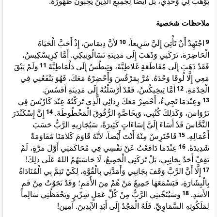
يُوْهَبَ لِي وَحْدِي، بَلْ أَيْضاً لِجَمِيعِ الَّذِينَ يُحِبُّونَ ظُهُورَهُ.
ملاحظات شخصية
لأَنَّ دِيمَاسَ، إِذْ أَحَبَّ الْحَيَاةَ
10
اجْتَهِدْ أَنْ تَأْتِيَ إِلَيَّ سَرِيعاً،
9
الْحَاضِرَةَ، تَرَكَنِي وَذَهَبَ إِلَى مَدِينَةِ تَسَالُونِيكِي. أَمَّا كِرِيسْكِيسُ،
وَلَمْ يَبْقَ
11
فَقَدْ ذَهَبَ إِلَى مُقَاطَعَةِ غَلاطِيَّةَ، وَتِيطُسُ إِلَى دَلْمَاطِيَّةَ
مَعِي إِلَّا لُوقَا وَحْدَهُ. مُرَّ بِمَرْقُسَ وَأَحْضِرْهُ مَعَكَ، فَهُوَ يَنْفَعُنِي فِي
أَمَّا تِيخِيكُسُ، فَقَدْ أَرْسَلْتُهُ إِلَى مَدِينَةِ أَفَسُسَ.
12
الْخِدْمَةِ.
وَعِنْدَمَا تَجِيءُ، أَحْضِرْ مَعَكَ رِدَائِي الَّذِي تَرَكْتُهُ عِنْدَ كَارْبُسَ فِي
13
إِنَّ إِسْكَنْدَرَ
14
تَرُوَاسَ، وَكَذلِكَ كُتُبِي، وَبِخَاصَّةٍ الرُّقُوقَ الْمَخْطُوطَةَ.
النَّحَّاسَ قَدْ أَسَاءَ إِلَيَّ إِسَاءَاتٍ كَثِيرَةً، سَيُجَازِيهِ الرَّبُّ حَسَبَ
فَاحْتَرِسْ مِنْهُ أَنْتَ أَيْضاً، لأَنَّهُ قَاوَمَ كَلامَنَا مُقَاوَمَةً
15
أَعْمَالِهِ.
عِنْدَمَا دَافَعْتُ عَنْ نَفْسِي فِي مُحَاكَمَتِي أَوَّلَ مَرَّةٍ، لَمْ
16
شَدِيدَةً.
يَقِفْ أَحَدٌ بِجَانِبِي، بَلْ تَرَكَنِي الْجَمِيعُ، لَا حَاسَبَهُمُ اللهُ عَلَى ذلِكَ!
إِلَّا أَنَّ الرَّبَّ وَقَفَ بِجَانِبِي وَأَمَدَّنِي بِالْقُوَّةِ، لِكَيْ تَتِمَّ بِي الْمُنَادَاةُ
17
بِالْبِشَارَةِ، فَيَسْمَعَهَا جَمِيعُ مَنْ هُمْ مِنَ الأُمَمِ؛ وَقَدْ نَجَوْتُ مِنْ فَمِ
وَسَيُنَجِّينِي الرَّبُّ مِنْ كُلِّ عَمَلٍ شِرِّيرٍ وَيَحْفَظُنِي سَالِماً
18
الأَسَدِ.
لِمَلَكُوتِهِ السَّمَاوِيِّ. فَلَهُ الْمَجْدُ إِلَى أَبَدِ الآبِدِينَ. آمِين!