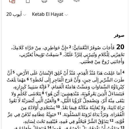
ﺃﻳﻮﺏ 20
Ketab El Hayat
صوفر
20
«إِنَّ خَوَاطِرِي، مِنْ جَرَّاءِ كَلامِكَ،
2
فَأَجَابَ صُوفَرُ النَّعْمَاتِيُّ:
سَمِعْتُ تَوْبِيخاً يُعَيِّرُنِي،
3
تَحْفِزُنِي لِلْكَلامِ وَتُثِيرُنِي لِلرَّدِّ عَلَيْكَ.
وَأَجَابَنِي رُوحٌ مِنْ فِطْنَتِي.
أَنَّ
5
أَمَا عَلِمْتَ هَذَا مُنْذُ الْقِدَمِ، مُنْذُ أَنْ خُلِقَ الإِنْسَانُ عَلَى الأَرْضِ،
4
مَهْمَا بَلَغَتْ
6
طَرَبَ الشِّرِّيرِ إِلَى حِينٍ، وَأَنَّ فَرَحَ الْفَاجِرِ إِلَى لَحْظَةٍ؟
فَإِنَّهُ سَيَبِيدُ كَبِرَازِهِ،
7
كِبْرِيَاؤُهُ السَّمَاوَاتِ وَمَسَّتْ هَامَتُهُ الْغَمَامَ،
يَتَلاشَى كَحُلْمٍ وَلا
8
فَيَتَسَاءَلُ الَّذِينَ يَعْرِفُونَهُ، مُنْدَهِشِينَ: أَيْنَ هُوَ؟
وَالْعَيْنُ الَّتِي أَبْصَرَتْهُ لَا تَعُودُ
9
يَبْقَى مِنْهُ أَثَرٌ، وَيَضْمَحِلُّ كَرُؤْيَا اللَّيْلِ،
يَسْتَجْدِي أَوْلادُهُ مِنَ
10
تَرَاهُ ثَانِيَةً، وَلا يُعَايِنُهُ مَكَانُهُ فِيمَا بَعْدُ.
حَيَوِيَّةُ عِظَامِهِ تُدْفَنُ فِي عِزِّ
11
الْفُقَرَاءِ، وَتَرُدُّ يَدَاهُ ثَرْوَتَهُ المَسْلُوبَةَ.
يَتَذَوَّقُ الشَّرَّ فَيَحْلُو فِي فَمِهِ، فَيُبْقِيهِ تَحْتَ لِسَانِهِ،
12
قُوَّتِهِ،
فَيَتَحَوَّلُ طَعَامُهُ فِي
14
وَيَمْقُتُ أَنْ يَقْذِفَهُ، بَلْ يَدَّخِرُهُ فِي فَمِهِ!
13