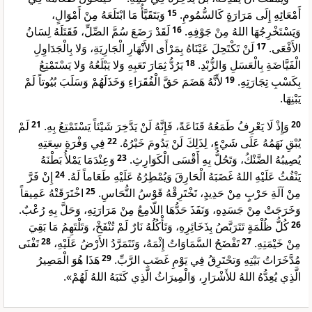
وَيَتَقَيَّأُ مَا ابْتَلَعَهُ مِنْ أَمْوَالٍ،
15
أَمْعَائِهِ إِلَى مَرَارَةٍ كَالسُّمُومِ.
لَقَدْ رَضَعَ سُمَّ الصِّلِّ، فَقَتَلَهُ لِسَانُ
16
وَيَسْتَخْرِجُهَا اللهُ مِنْ جَوْفِهِ.
لَنْ تَكْتَحِلَ عَيْنَاهُ بِمَرْأَى الأَنْهَارِ الْجَارِيَةِ، وَلا بِالْجَدَاوِلِ
17
الأَفْعَى.
يَرُدُّ ثِمَارَ تَعَبِهِ وَلا يَبْلَعُهُ وَلا يَسْتَمْتِعُ
18
الْفَيَّاضَةِ بِالْعَسَلِ وَالزُّبْدِ.
لأَنَّهُ هَضَمَ حَقَّ الْفُقَرَاءِ وَخَذَلَهُمْ وَسَلَبَ بُيُوتاً لَمْ
19
بِكَسْبِ تِجَارَتِهِ.
يَبْنِهَا.
لَمْ
21
وَإِذْ لَا يَعْرِفُ طَمَعُهُ قَنَاعَةً، فَإِنَّهُ لَنْ يَدَّخِرَ شَيْئاً يَسْتَمْتِعُ بِهِ.
20
فِي وَفْرَةِ سِعَتِهِ
22
يُبْقِ نَهَمُهُ عَلَى شَيْءٍ، لِذَلِكَ لَنْ يَدُومَ خَيْرُهُ.
وَعِنْدَمَا يَمْلأُ بَطْنَهُ
23
يُصِيبُهُ الضَّنْكُ، وَتَحُلُّ بِهِ أَقْسَى الْكَوَارِثِ.
إِنْ فَرَّ
24
يَنْفُثُ عَلَيْهِ اللهُ غَضَبَهُ الْحَارِقَ وَيُمْطِرُهُ عَلَيْهِ طَعَاماً لَهُ.
اخْتَرَقَتْهُ عَمِيقاً
25
مِنْ آلَةِ حَرْبٍ مِنْ حَدِيدٍ، تَخْتَرِقْهُ قَوْسُ النُّحَاسِ.
وَخَرَجَتْ مِنْ جَسَدِهِ، وَنَفَذَ حَدُّهَا اللّامِعُ مِنْ مَرَارَتِهِ، وَحَلَّ بِهِ رُعْبٌ.
كُلُّ ظُلْمَةٍ تَتَرَبَّصُ بِذَخَائِرِهِ، وَتَأْكُلُهُ نَارٌ لَمْ تُنْفَخْ، وَتَلْتَهِمُ مَا بَقِيَ
26
تَفْنَى
28
تَفْضَحُ السَّمَاوَاتُ إِثْمَهُ، وَتَتَمَرَّدُ الأَرْضُ عَلَيْهِ،
27
مِنْ خَيْمَتِهِ.
هَذَا هُوَ الْمَصِيرُ
29
مُدَّخَرَاتُ بَيْتِهِ وَتحْتَرِقُ فِي يَوْمِ غَضَبِ الرَّبِّ.
الَّذِي يُعِدُّهُ اللهُ للأَشْرَارِ، وَالْمِيرَاثُ الَّذِي كَتَبَهُ اللهُ لَهُمْ».