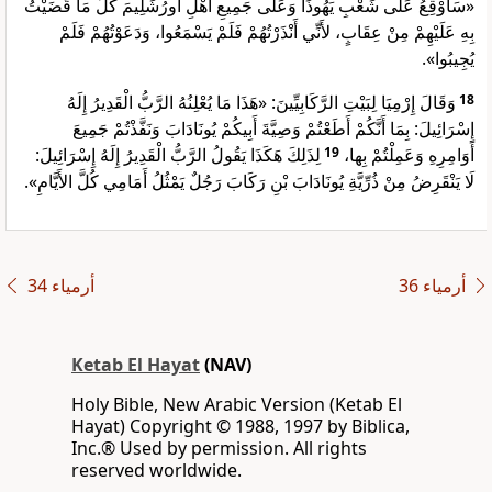
«سَأُوْقِعُ عَلَى شَعْبِ يَهُوذَا وَعَلَى جَمِيعِ أَهْلِ أُورُشَلِيمَ كُلَّ مَا قَضَيْتُ
بِهِ عَلَيْهِمْ مِنْ عِقَابٍ، لأَنِّي أَنْذَرْتُهُمْ فَلَمْ يَسْمَعُوا، وَدَعَوْتُهُمْ فَلَمْ
يُجِيبُوا».
وَقَالَ إِرْمِيَا لِبَيْتِ الرَّكَابِيِّينَ: «هَذَا مَا يُعْلِنُهُ الرَّبُّ الْقَدِيرُ إِلَهُ
18
إِسْرَائِيلَ: بِمَا أَنَّكُمْ أَطَعْتُمْ وَصِيَّةَ أَبِيكُمْ يُونَادَابَ وَنَفَّذْتُمْ جَمِيعَ
لِذَلِكَ هَكَذَا يَقُولُ الرَّبُّ الْقَدِيرُ إِلَهُ إِسْرَائِيلَ:
19
أَوَامِرِهِ وَعَمِلْتُمْ بِها،
لَا يَنْقَرِضُ مِنْ ذُرِّيَّةِ يُونَادَابَ بْنِ رَكَابَ رَجُلٌ يَمْثُلُ أَمَامِي كُلَّ الأَيَّامِ».
ﺃﺭﻣﻴﺎء 36
ﺃﺭﻣﻴﺎء 34
Ketab El Hayat
(NAV)
Holy Bible, New Arabic Version (Ketab El
Hayat) Copyright © 1988, 1997 by Biblica,
Inc.® Used by permission. All rights
reserved worldwide.