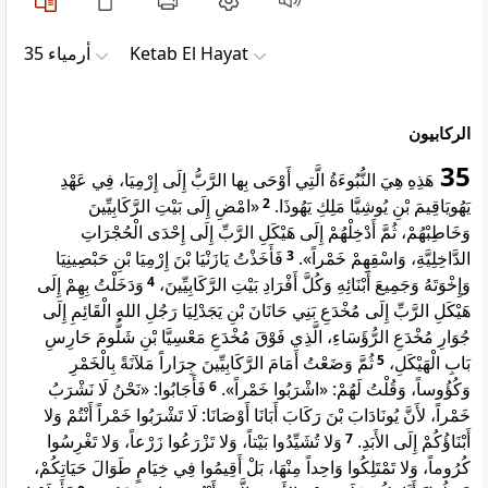
ﺃﺭﻣﻴﺎء 35
Ketab El Hayat
الركابيون
35
هَذِهِ هِيَ النُّبُوءَةُ الَّتِي أَوْحَى بِها الرَّبُّ إِلَى إِرْمِيَا، فِي عَهْدِ
«امْضِ إِلَى بَيْتِ الرَّكَابِيِّينَ
2
يَهُويَاقِيمَ بْنِ يُوشِيَّا مَلِكِ يَهُوذَا.
وَخَاطِبْهُمْ، ثُمَّ أَدْخِلْهُمْ إِلَى هَيْكَلِ الرَّبِّ إِلَى إِحْدَى الْحُجْرَاتِ
فَأَخَذْتُ يَازَنْيَا بْنَ إِرْمِيَا بْنِ حَبْصِينِيَا
3
الدَّاخِلِيَّةِ، وَاسْقِهِمْ خَمْراً».
وَدَخَلْتُ بِهِمْ إِلَى
4
وَإِخْوَتَهُ وَجَمِيعَ أَبْنَائِهِ وَكُلَّ أَفْرَادِ بَيْتِ الرَّكَابِيِّينَ،
هَيْكَلِ الرَّبِّ إِلَى مُخْدَعِ بَنِي حَانَانَ بْنِ يَجَدْلِيَا رَجُلِ اللهِ الْقَائِمِ إِلَى
جُوَارِ مُخْدَعِ الرُّؤَسَاءِ، الَّذِي فَوْقَ مُخْدَعِ مَعْسِيَّا بْنِ شَلُّومَ حَارِسِ
ثُمَّ وَضَعْتُ أَمَامَ الرَّكَابِيِّينَ جِرَاراً مَلآنَةً بِالْخَمْرِ
5
بَابِ الْهَيْكَلِ،
فَأَجَابُوا: «نَحْنُ لَا نَشْرَبُ
6
وَكُؤُوساً، وَقُلْتُ لَهُمْ: «اشْرَبُوا خَمْراً».
خَمْراً، لأَنَّ يُونَادَابَ بْنَ رَكَابَ أَبَانَا أَوْصَانَا: لَا تَشْرَبُوا خَمْراً أَنْتُمْ وَلا
وَلا تُشَيِّدُوا بَيْتاً، وَلا تَزْرَعُوا زَرْعاً، وَلا تَغْرِسُوا
7
أَبْنَاؤُكُمْ إِلَى الأَبَدِ.
كُرُوماً، وَلا تَمْتَلِكُوا وَاحِداً مِنْهَا، بَلْ أَقِيمُوا فِي خِيَامٍ طَوَالَ حَيَاتِكُمْ،