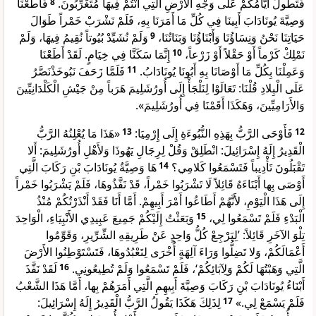
فَأَطَعْنَا
8
فَتَطُولَ أَيَّامُكُمْ عَلَى وَجْهِ الأَرْضِ الَّتِي أَنْتُمْ فِيهَا مُتَغَرِّبُونَ.
وَصِيَّةَ يُونَادَابَ أَبِينَا فِي كُلِّ مَا أَمَرَنَا بِهِ، فَلَمْ نَشْرَبْ خَمْراً طَوَالَ
وَلَمْ نُشَيِّدْ بُيُوتاً نُقِيمُ فِيهَا، وَلَمْ
9
حَيَاتِنَا نَحْنُ وَنِسَاؤُنَا وَأَبْنَاؤُنَا وَبَنَاتُنَا،
إِنَّمَا سَكَنَّا فِي خِيَامٍ. لَقَدْ أَطَعْنَا
10
نَمْلِكْ كَرْماً أَوْ حَقْلاً أَوْ زَرْعاً،
فَلَمَّا زَحَفَ نَبُوخَذْنَصَّرُ
11
وَعَمِلْنَا بِكُلِّ مَا أَوْصَانَا بِهِ أَبُونَا يُونَادَابُ.
عَلَى الْبِلادِ قُلْنَا: تَعَالَوْا لِنَلْجَأْ إِلَى أُورُشَلِيمَ هَرَباً مِنْ جَيْشِ الْكَلْدَانِيِّينَ
وَالأَرَامِيِّينَ، وَهَكَذَا أَقَمْنَا فِي أُورُشَلِيمَ».
«هَذَا مَا يُعْلِنُهُ الرَّبُّ
13
فَأَوْحَى الرَّبُّ بِهَذِهِ النُّبُوءَةِ إِلَى إِرْمِيَا:
12
الْقَدِيرُ إِلَهُ إِسْرَائِيلَ: انْطَلِقْ وَقُلْ لِرِجَالِ يَهُوذَا وَلأَهْلِ أُورُشَلِيمَ: أَلا
هَا وَصِيَّةُ يُونَادَابَ بْنِ رَكَابَ الَّتِي
14
تَقْبَلُونَ تَأْدِيباً فَتَسْمَعُوا كَلامِي؟
أَوْصَى بِها أَبْنَاءَهُ قَائِلاً لَا تَشْرَبُوا خَمْراً، قَدْ نَفَّذُوهَا، فَلَمْ يَشْرَبُوا خَمْراً
إِلَى هَذَا الْيَوْمِ، لأَنَّهُمْ أَطَاعُوا أَمْرَ أَبِيهِمْ. أَمَّا أَنَا فَقَدْ أَنْذَرْتُكُمْ مُنْذُ
وَبَعَثْتُ إِلَيْكُمْ جَمِيعَ عَبِيدِي الأَنْبِيَاءِ، الْوَاحِدَ
15
الْبَدْءِ فَلَمْ تَسْمَعُوا لِي،
تِلْوَ الآخَرِ قَائِلاً: ’لِيَرْجِعْ كُلُّ وَاحِدٍ عَنْ طَرِيقِهِ الشِّرِّيرِ، وَقَوِّمُوا
أَعْمَالَكُمْ، وَلا تَضِلُّوا وَرَاءَ آلِهَةٍ أُخْرَى لِتَعْبُدُوهَا، فَتَسْتَوْطِنُوا الأَرْضَ
لَقَدْ نَفَّذَ
16
الَّتِي وَهَبْتُهَا لَكُمْ وَلِآبَائِكُمْ‘، فَلَمْ تَسْمَعُوا وَلَمْ تُطِيعُونِي.
أَبْنَاءُ يُونَادَابَ بْنِ رَكَابَ وَصِيَّةَ أَبِيهِمِ الَّتِي أَمَرَهُمْ بِها، أَمَّا هَذَا الشَّعْبُ
لِذَلِكَ هَكَذَا يَقُولُ الرَّبُّ الْقَدِيرُ إِلَهُ إِسْرَائِيلَ:
17
فَلَمْ يَسْمَعْ لِي.»