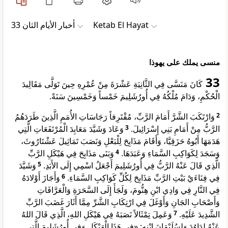
ﺃﺧﺒﺎﺭ ﺍﻷﻳﺎﻡ ﺍﻟﺜﺎﻥ 33
Ketab El Hayat
منسى يملك على يهوذا
33
كَانَ مَنَسَّى فِي الثَّانِيَةِ عَشْرَةَ مِنْ عُمْرِهِ حِينَ تَوَلَّى مَقَالِيدَ
الْحُكْمِ، وَدَامَ مُلْكُهُ فِي أُورُشَلِيمَ خَمْساً وَخَمْسِينَ سَنَةً.
وَارْتَكَبَ الشَّرَّ أَمَامَ الرَّبِّ، مُقْتَرِفاً رَجَاسَاتِ الأُمَمِ الَّذِينَ طَرَدَهُمُ
2
وَعَادَ وَشَيَّدَ مَعَابِدَ الْمُرْتَفَعَاتِ الَّتِي
3
الرَّبُّ مِنْ أَمَامِ بَنِي إِسْرَائِيلَ.
هَدَمَهَا أَبُوهُ حَزَقِيَّا، وَأَقَامَ مَذَابِحَ لِلْبَعْلِ وَنَصَبَ تَمَاثِيلَ عَشْتَارُوثَ،
وَبَنَى مَذَابِحَ فِي هَيْكَلِ الرَّبِّ
4
وَسَجَدَ لِكَوَاكِبِ السَّمَاءِ وَعَبَدَهَا.
وَشَيَّدَ
5
الَّذِي قَالَ عَنْهُ الرَّبُّ فِي أُورُشَلِيمَ أَجْعَلُ اسْمِي إِلَى الأَبَدِ.
وَأَجَازَ أَوْلادَهُ
6
فِي فِنَاءَيْ بَيْتِ الرَّبِّ مَذَابِحَ لِكُلِّ كَوَاكِبِ السَّمَاءِ.
فِي النَّارِ فِي وَادِي ابْنِ هِنُّومَ، وَلَجَأَ إِلَى السَّحَرَةِ وَالْعَرَّافَاتِ
وَأَصْحَابِ الجَانِ وَأَوْغَلَ فِي ارْتِكَابِ الشَّرِّ مِمَّا أَثَارَ غَضَبَ الرَّبِّ
وَعَمِلَ تِمْثَالاً نَصَبَهُ فِي هَيْكَلِ اللهِ، الَّذِي قَالَ اللهُ
7
الشَّدِيدَ عَلَيْهِ.
عَنْهُ لِدَاوُدَ وَلِسُلَيْمَانَ ابْنِهِ: «فِي هَذَا الْهَيْكَلِ وَفِي أُورُشَلِيمَ الَّتِي