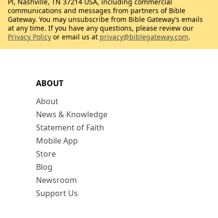
Pl, Nashville, TN 37214 USA, including commercial
communications and messages from partners of Bible
Gateway. You may unsubscribe from Bible Gateway’s emails
at any time. If you have any questions, please review our
Privacy Policy
or email us at
privacy@biblegateway.com
.
ABOUT
About
News & Knowledge
Statement of Faith
Mobile App
Store
Blog
Newsroom
Support Us