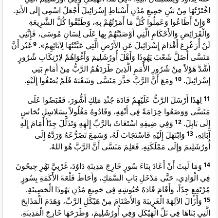
اخْتَرْتُهَا مِنْ بَيْنِ جَمِيعِ مُدُنِ أَسْبَاطِ إِسْرَائِيلَ أَجْعَلُ اسْمِي إِلَى الأَبَدِ.
وَإِنْ أَطَاعُوا وَعَمِلُوا كُلَّ مَا أَمَرْتُهُمْ بِهِ، وَطَبَّقُوا كُلَّ الشَّرِيعَةِ
8
وَالْفَرَائِضِ وَالأَحْكَامِ الَّتِي أَوْصَيْتُهُمْ بِها عَلَى لِسَانِ مُوسَى، فَإِنَّنِي
غَيْرَ أَنَّ
9
لَنْ أُزَعْزِعَ أَقْدَامَ إِسْرَائِيلَ عَنِ الأَرْضِ الَّتِي عَيَّنْتُهَا لِآبَائِهِمْ».
مَنَسَّى أَضَلَّ شَعْبَ يَهُوذَا وَأَهْلَ أُورُشَلِيمَ وَأَغْوَاهُمْ لاِرْتِكَابِ شُرُورٍ
أَشَّدَّ هَوْلاً مِنْ شُرُورِ الأُمَمِ الَّذِينَ طَرَدَهُمُ الرَّبُّ مِنْ أَمَامِ بَنِي
وَمَعَ أَنَّ الرَّبَّ حَذَّرَ مَنَسَّى وَشَعْبَهُ فَلَمْ يُصْغُوا إِلَيْهِ.
10
إِسْرَائِيلَ.
لِهَذَا أَرْسَلَ الرَّبُّ عَلَيْهِمْ قَادَةَ جُنْدِ مَلِكِ أَشُّورَ، فَقَبَضُوا عَلَى
11
مَنَسَّى وَوَضَعُوا خِزَامَةً فِي أَنْفِهِ، وَقَادُوهُ مَغْلُولاً بِسَلاسِلِ نُحَاسٍ
وَفِي ضِيقِهِ اسْتَغَاثَ بالرَّبِّ إِلَهِهِ وَتَذَلَّلَ جِدّاً أَمَامَ إِلَهِ
12
إِلَى بَابِلَ.
وَابْتَهَلَ إِلَيْهِ فَاسْتَجَابَ لَهُ، وَسَمِعَ تَضَرُّعَهُ وَرَدَّهُ إِلَى
13
آبَائِهِ،
أُورُشَلِيمَ وَإِلَى مَمْلَكَتِهِ. فَعَلِمَ مَنَسَّى أَنَّ الرَّبَّ هُوَ اللهُ.
وَمَا لَبِثَ أَنْ أَعَادَ بِنَاءَ سُورٍ خَارِجَ مَدِينَةِ دَاوُدَ، غَرْبِيَّ نَهْرِ جِيحُونَ
14
فِي الْوَادِي، حَتَّى مَدْخَلِ بَابِ السَّمَكِ، وَأَحَاطَ قَلْعَةَ الأَكَمَةِ بِسُورٍ
مُرْتَفِعٍ جِدّاً، وَأَقَامَ قَادَةَ جُيُوشِهِ فِي جَمِيعِ مُدُنِ يَهُوذَا الْحَصِينَةِ.
وَأَزَالَ الآلِهَةَ الْغَرِيبَةَ وَالأَصْنَامَ مِنْ هَيْكَلِ الرَّبِّ، وَهَدَمَ الْمَذَابِحَ
15
الَّتِي بَنَاهَا فِي تَلِّ الْهَيْكَلِ وَفِي أُورُشَلِيمَ، وَطَرَحَهَا خَارِجَ الْمَدِينَةِ.