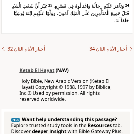
غَيْرَ أَنَّ شَعْبَ الْبِلادِ
25
وَتَآمَرَ عَلَيْهِ رِجَالُهُ وَاغْتَالُوهُ فِي قَصْرِهِ.
24
قَتَلَ جَمِيعَ الْمُتَآمِرِينَ عَلَى الْمَلِكِ آمُونَ، وَوَلَّوْا عَلَيْهِمِ ابْنَهُ يُوشِيَّا
خَلَفاً لَهُ.
ﺃﺧﺒﺎﺭ ﺍﻷﻳﺎﻡ ﺍﻟﺜﺎﻥ 34
ﺃﺧﺒﺎﺭ ﺍﻷﻳﺎﻡ ﺍﻟﺜﺎﻥ 32
Ketab El Hayat
(NAV)
Holy Bible, New Arabic Version (Ketab El
Hayat) Copyright © 1988, 1997 by Biblica,
Inc.® Used by permission. All rights
reserved worldwide.
Want help understanding this passage?
PLUS
Explore trusted study tools in the
Resources
tab.
Discover
deeper insight
with Bible Gateway Plus.