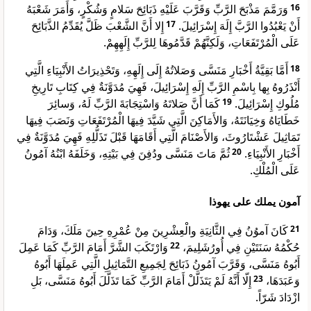
وَرَمَّمَ مَذْبَحَ الرَّبِّ وَقَرَّبَ عَلَيْهِ ذَبَائِحَ سَلامٍ وَشُكْرٍ، وَأَمَرَ شَعْبَهُ
16
إِلا أَنَّ الشَّعْبَ ظَلَّ يُقَدِّمُ الذَّبَائِحَ
17
أَنْ يَعْبُدُوا الرَّبَّ إِلَهَ إِسْرَائِيلَ.
عَلَى الْمُرْتَفَعَاتِ، وَلَكِنَّهُمْ قَدَّمُوهَا لِلرَّبِّ إِلَهِهِمْ.
أَمَّا بَقِيَّةُ أَخْبَارِ مَنَسَّى وَصَلاتُهُ إِلَى إِلَهِهِ، وَتَحْذِيرَاتُ الأَنْبِيَاءِ الَّتِي
18
أَنْذَرُوهُ بِها بِاسْمِ الرَّبِّ إِلَهِ إِسْرَائِيلَ، فَهِيَ مُدَوَّنَةٌ فِي كِتَابِ تَارِيخِ
كَمَا أَنَّ صَلاتَهُ وَاسْتِجَابَةَ الرَّبِّ لَهُ، وَسائِرَ
19
مُلُوكِ إِسْرَائِيلَ.
خَطَايَاهُ وَخِيَانَتَهُ، وَالأَمَاكِنَ الَّتِي شَيَّدَ فِيهَا الْمُرْتَفَعَاتِ وَنَصَبَ فِيهَا
تَمَاثِيلَ عَشْتَارُوثَ، وَالأَصْنَامَ الَّتِي أَقَامَهَا قَبْلَ تَذَلُّلِهِ فَهِيَ مُدَوَّنَةٌ فِي
ثُمَّ مَاتَ مَنَسَّى ودُفِنَ فِي بَيْتِهِ، وَخَلَفَهُ ابْنُهُ آمُونُ
20
أَخْبَارِ الأَنْبِيَاءِ.
عَلَى الْمُلْكِ.
آمون يملك على يهوذا
كَانَ آموُنُ فِي الثَّانِيَةِ والْعِشْرِينَ مِنْ عُمْرِهِ حِينَ مَلَكَ، وَدَامَ
21
وَارْتَكَبَ الشَّرَّ أَمَامَ الرَّبِّ كَمَا عَمِلَ
22
حُكْمُهُ سَنَتَيْنِ فِي أُورُشَلِيمَ،
أَبُوهُ مَنَسَّى، وَقَرَّبَ آمُونُ ذَبَائِحَ لِجَمِيعِ التَّمَاثِيلِ الَّتِي عَمِلَهَا أَبُوهُ
إِلّا أَنَّهُ لَمْ يَتَذَلَّلْ أَمَامَ الرَّبِّ كَمَا تَذَلَّلَ أَبُوهُ مَنَسَّى، بَلِ
23
وَعَبَدَهَا،
ازْدَادَ شَرّاً.