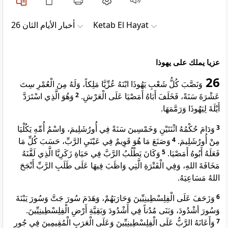
ﺃﺧﺒﺎﺭ ﺍﻷﻳﺎﻡ ﺍﻟﺜﺎﻥ 26
Ketab El Hayat
عزيا يملك على يهوذا
26
وَنَصَّبَ كُلُّ شَعْبِ يَهُوذَا ابْنَهُ عُزِّيَّا مَلِكاً، وَلَهُ مِنَ الْعُمْرِ سِتَ
وَهُوَ الَّذِي اسْتَرَدَّ
2
عَشْرَةَ سَنَةً، فَخَلَفَ أَبَاهُ أَمَصْيَا عَلَى الْعَرْشِ.
أَيْلَةَ لِيَهُوذَا وَرَمَّمَهَا.
وَدَامَ حُكْمُهُ اثْنَتَيْنِ وَخَمْسِينَ سَنَةً فِي أُورُشَلِيمَ، وَاسْمُ أُمِّهِ يَكُلْيَا
3
وَصَنَعَ مَا هُوَ قَوِيمٌ فِي عَيْنَيِ الرَّبِّ، حَسَبَ كُلِّ مَا
4
مِنْ أُورُشَلِيمَ.
وَكَانَ يَطْلُبُ الرَّبَّ فِي حَيَاةِ زَكَرِيَّا الَّذِي لَقَّنَهُ
5
فَعَلَهُ أَبُوهُ أَمَصْيَا.
مَخَافَةَ اللهِ، وَفِي الْفَتْرَةِ الَّتِي وَاظَبَ فِيهَا عَلَى طَلَبِ الرَّبِّ أَنْجَحَ
اللهُ مَسَاعِيَهُ.
وَزَحَفَ عَلَى الْفِلِسْطِينِيِّينَ وَحَارَبَهُمْ، وَهَدَمَ سُورَ جَتَّ وَسُورَ يَبْنَةَ
6
وَسُورَ أشْدُودَ، وَبَنَى مُدُناً فِي أَشْدُودَ وَبَقِيَّةِ أَرْضِ الْفِلِسْطِينِيِّينَ.
وَأَعَانَهُ الرَّبُّ عَلَى الْفِلِسْطِينِيِّينَ وَعَلَى الْعَرَبِ الْمُقِيمِينَ فِي جُورِ
7