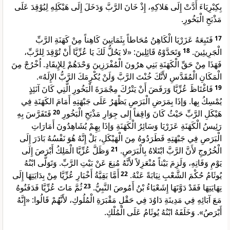
بِكِبْرِيَاءَ أَدَّتْ إِلَى هَلاكِهِ، إِذْ خَانَ الرَّبَّ وَدَخَلَ إِلَى هَيْكَلِهِ لِيُوْقِدَ عَلَى
مَذْبَحِ الْبَخُورِ.
فَتَبِعَهُ عَزَرْيَا الْكَاهِنُ مُحَاطاً بِثَمَانِينَ كَاهِناً مِنْ كَهَنَةِ الرَّبِّ
17
وَتَحَدَّوْهُ قَائِلِينَ: «لا يَحُلُّ لَكَ يَا عُزِّيَّا أَنْ تُوْقِدَ لِلرَّبِّ،
18
الْجَرِيئِينَ.
فَهَذَا مِنْ حَقِّ الْكَهَنَةِ بَنِي هرُونَ الْمُفْرَزِينَ وَحْدَهُمْ لِلإِيقَادِ. اُخْرُجْ مِنَ
الْمَكَانِ الْمُقَدَّسِ لأَنَّكَ خُنْتَ الرَّبَّ وَلَنْ يُكْرِمَكَ الرَّبُّ الإِلَهُ».
فَاغْتَاظَ عُزِّيَّا وَرَفَضَ أَنْ يَتْرُكَ مِجْمَرَةَ الْبَخُورِ الَّتِي كَانَ آنَئِذٍ
19
يُمْسِكُ بِها. وَإذَا بِمَرَضِ الْبَرَصِ يَظْهَرُ عَلَى جَبْهَتِهِ أَمَامَ الكَهَنَةِ فِي
فَتَفَرَّسَ بِهِ
20
هَيْكَلِ الرَّبِّ حَيْثُ كَانَ وَاقِفاً إِلى جِوَارِ مَذْبَحِ الْبَخُورِ
رَئِيسُ الْكَهَنَةِ عَزَرْيَا وَسَائِرُ الْكَهَنَةِ وَإذَا بِهِمْ يُشَاهِدُونَ أَمَارَاتِ
الْبَرَصِ فِي جَبْهَتِهِ فَطَرَدُوهُ مِنَ الْهَيْكَلِ، بَلْ إِنَّهُ هُوَ نَفْسُهُ بَادَرَ إِلَى
وَظَلَّ عُزِّيَّا الْمَلِكُ أَبْرَصَ إِلَى
21
الْخُرُوجِ لأَنَّ الرَّبَّ ابْتَلاهُ بِالْبَرَصِ.
يَوْمِ وَفَاتِهِ، وَلَزِمَ بَيْتاً مُنْعَزِلاً لأَنَّهُ مُنِعَ عَنْ بَيْتِ الرَّبِّ. وَتَوَلَّى ابْنُهُ
أَمَّا بَقِيَّةُ أَخْبَارِ عُزِّيَّا مِنْ بِدَايَتِهَا إِلَى
22
يُوثَامُ حُكْمَ الشَّعْبِ نِيَابَةً عَنْهُ.
ثُمَّ مَاتَ عُزِّيَّا فَدَفَنُوهُ
23
نِهَايَتِهَا فَقَدْ دَوَّنَهَا إِشَعْيَاءُ بْنُ أَمُوصَ النَّبِيُّ.
مَعَ آبَائِهِ فِي مَدِينَةِ دَاوُدَ فِي حَقْلِ مَقْبَرَةِ الْمُلُوكِ، لأَنَّهُمْ قَالُوا: «إِنَّهُ
أَبْرَصُ». وَخَلَفَهُ ابْنُهُ يُوثَامُ عَلَى الْمُلْكِ.