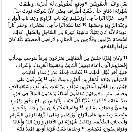
وَدَفَعَ الْعَمُّونِيُّونَ لَهُ الْجِزْيَةَ، وَطَبَقَتْ
8
بَعْلٍ وَعَلَى الْعَمُّونِيِّينَ.
شُهْرَتُهُ الآفَاقَ حَتَّى بَلَغَتْ أَطْرَافَ مِصْرَ، لأَنَّ شَوْكَتَهُ قَوِيَتْ جِدّاً.
وَبَنَى عُزِّيَّا أَبْرَاجاً فِي أُورُشَلِيمَ عِنْدَ بَابِ الزَّاوِيَةِ وَعِنْدَ بَابِ الْوَادِي
9
كَمَا شَيَّدَ أَبْرَاجاً فِي الصَّحْرَاءِ، وَحَفَرَ آبَاراً
10
وَعِنْدَ الزَّاوِيَةِ وَحَصَّنَهَا.
عَدِيدَةً لأَنَّهُ كَانَ يَمْلِكُ مَاشِيَةً كَثِيرَةً فِي السَّاحِلِ وَالسَّهْلِ، كَذَلِكَ
اسْتَخْدَمَ كَرَّامِينَ وَفَلّاحِينَ فِي الْجِبَالِ وَالأَرَاضِي الْخَصِيبَةِ لأَنَّهُ كَانَ
مُوْلَعاً بِالْفِلاحَةِ.
وَكَانَ لِعُزِّيَّا جَيْشٌ مِنَ الْمُقَاتِلِينَ يَخْرُجُونَ فِرَقاً بِمُوْجِبِ سِجِلّاتِ
11
إِحْصَائِهِمْ الَّذِي أَعَدَّهُ يَعِيئِيلُ الْكَاتِبُ وَمَعَسِيَا الْعَرِيفُ، بِإِشْرَافِ
فَكَانَتْ جُمْلَةُ عَدَدِ زُعَمَاءِ الْعَائِلاتِ
12
حَنَنِيَّا أَحَدِ قُوَّادِ الْمَلِكِ.
يُشْرِفُونَ عَلَى
13
الْمُتَوَلِّينَ قِيَادَةَ الْمُحَارِبِينَ أَلْفَيْنِ وَسِتَّ مِئَةٍ،
جَيْشٍ مِنَ الْجُنْودِ الْمُدَرَّبِينَ مُؤَلَّفٍ مِنْ ثَلاثِ مِئَةِ أَلْفٍ وَسَبْعَةِ آلافٍ
وَخَمْسِ مِئَةٍ، وَجَمِيعُهُمْ مُقَاتِلُونَ أَشِدَّاءُ يَدْعَمُونَ الْمَلِكَ فِي حَرْبِهِ
فَزَوَّدَ عُزِّيَّا كُلَّ جَيْشِهِ بِأَتْرَاسٍ وَرِمَاحٍ وَخُوَذٍ وَدُرُوعٍ
14
ضِدَّ أَعْدَائِهِ.
وَقَامَ الْمُخْتَرِعُونَ مِنْ رِجَالِهِ بِاخْتِرَاعِ
15
وَقِسِيٍّ وَحِجَارَةِ مَقَالِيعَ.
مَنْجَنِيقَاتٍ نَصَبَهَا عَلَى أَبْرَاجِ أُورُشَلِيمَ وَعَلَى الزَّوَايَا لِرَمْيِ السِّهَامِ
وَالْحِجَارَةِ الضَّخْمَةِ. وَذَاعَتْ شُهْرَتُهُ فِي الآفَاقِ وَآزَرَهُ اللهُ وَأَعَانَهُ
وَعِنْدَمَا بَلَغَتْ قُوَّتُهُ أَوْجَهَا امْتَلأَ قَلْبُهُ
16
وَقَوَّاهُ بِصُورَةٍ مُدْهِشَةٍ.