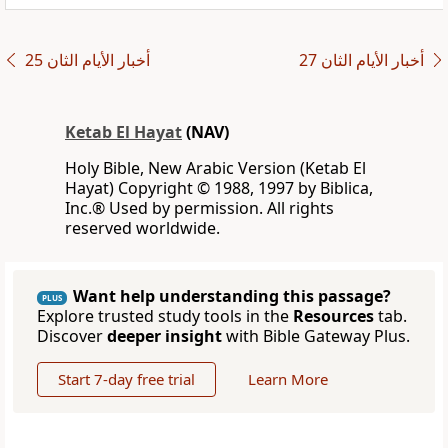
ﺃﺧﺒﺎﺭ ﺍﻷﻳﺎﻡ ﺍﻟﺜﺎﻥ 27
ﺃﺧﺒﺎﺭ ﺍﻷﻳﺎﻡ ﺍﻟﺜﺎﻥ 25
Ketab El Hayat
(NAV)
Holy Bible, New Arabic Version (Ketab El
Hayat) Copyright © 1988, 1997 by Biblica,
Inc.® Used by permission. All rights
reserved worldwide.
Want help understanding this passage?
PLUS
Explore trusted study tools in the
Resources
tab.
Discover
deeper insight
with Bible Gateway Plus.
Start 7-day free trial
Learn More