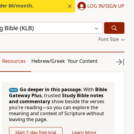
nder $6/month.
LOG IN/SIGN UP
g Bible (KLB)
Font Size
Resources
Hebrew/Greek
Your Content
Go deeper in this passage.
With
Bible
PLUS
Gateway Plus
, trusted
Study Bible notes
and commentary
show beside the verses
you're reading—so you can explore the
meaning and context of Scripture without
leaving the page.
Start 7-day free trial
Learn More