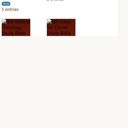
PLUS
5
entries
NIV Biblical
NIV Case for Christ
Theology Study
Study Bible
Bible
PLUS
8
entries
PLUS
20
entries