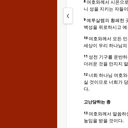
8
여호와께서 시온으로 
니 성을 지키는 자들이
9
예루살렘의 황폐한 곳
백성을 위로하시고 예
10
여호와께서 모든 민
세상이 우리 하나님의 
11
성전 기구를 운반하
더러운 것을 만지지 말
12
너희 하나님 여호와
실 것이므로 너희가 
다.
고난당하는 종
13
여호와께서 말씀하신다
높임을 받을 것이다.