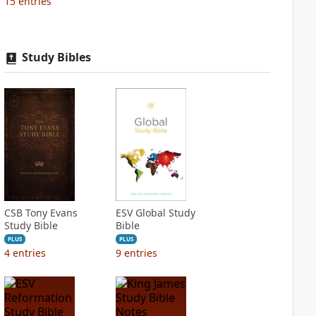
15
entries
Study Bibles
CSB Tony Evans
ESV Global Study
Study Bible
Bible
PLUS
PLUS
4
entries
9
entries