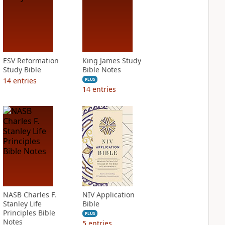
ESV Reformation
King James Study
Study Bible
Bible Notes
14
entries
PLUS
14
entries
NASB Charles F.
NIV Application
Stanley Life
Bible
Principles Bible
PLUS
Notes
5
entries