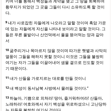
키며 너를 통해서 백성들과 계약을 맺고 그 땅을 회복하여
황무지가 되었던 그 곳을 그들이 다시 소유하도록 할 것이
다.
9
내가 사로잡힌 자들에게 나오라고 말할 것이며 흑암 가운
데 있는 자들에게 자신을 나타내 보이라고 말할 것이다. 그
들은 푸른 풀밭이나 산언덕에서 풀을 뜯어먹는 양과 같아
서
10
굶주리거나 목마르지 않을 것이며 따가운 햇볕과 사막의
열풍이 그들을 해하지 못할 것이니 이것은 그들을 불쌍히
여기는 자가 그들을 이끌어내어 샘물 곁으로 인도할 것이
기 때문이다.
11
내가 산들을 가로지르는 대로를 만들 것이니
12
내 백성이 동서남북 사방에서 몰려들 것이다.”
13
하늘아, 기쁨으로 외쳐라! 땅아, 즐거워하여라! 산들아,
노래하라! 여호와께서 자기 백성을 위로하셨으니 고난당하
는 자들을 불쌍히 여기실 것이다.