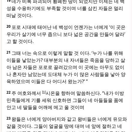
19
네가 비록 파괴되어 황폐한 땅이 되었지만 이제는 네 백
성을 수용하기에도 부족할 것이며 너를 삼킨 자들은 멀리
떠날 것이다.
20
포로 시대에 태어난 네 백성이 언젠가는 너에게 ‘이 곳은
우리가 살기에 너무 좁으니 보다 넓은 공간을 만들어 달라’
고 할 것이다.
21
그때 너는 속으로 이렇게 말할 것 이다. ‘누가 나를 위해
이들을 낳았는가? 대부분의 내 자녀들은 죽음을 당하고 살
아 남은 자들은 포로로 끌려갔으며 이 곳에는 아무도 없이
나 혼자만 남았는데 도대체 누가 이 많은 사람들을 낳아 양
육하였으며 이들은 다 어디서 왔는가?’ ”
22
주 여호와께서
[
b
]
시온을 향하여 말씀하신다. “내가 이방
민족들에게 기를 세워 신호하면 그들이 네 아들들을 품에
안고 네 딸들을 어깨에 메고 올 것이며
23
왕들은 너에게 양아버지와 같고 왕비들은 너에게 유모와
같을 것이다. 그들이 얼굴을 땅에 대며 네 앞에 절하고 네