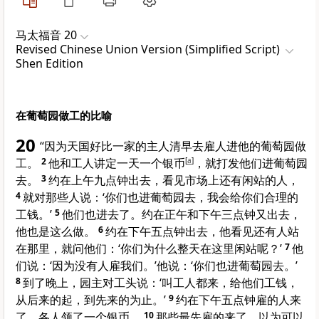
马太福音 20
Revised Chinese Union Version (Simplified Script)
Shen Edition
在葡萄园做工的比喻
20
“因为天国好比一家的主人清早去雇人进他的葡萄园做
工。
2
他和工人讲定一天一个银币
[
a
]
，就打发他们进葡萄园
去。
3
约在上午九点钟出去，看见市场上还有闲站的人，
4
就对那些人说：‘你们也进葡萄园去，我会给你们合理的
工钱。’
5
他们也进去了。约在正午和下午三点钟又出去，
他也是这么做。
6
约在下午五点钟出去，他看见还有人站
在那里，就问他们：‘你们为什么整天在这里闲站呢？’
7
他
们说：‘因为没有人雇我们。’他说：‘你们也进葡萄园去。’
8
到了晚上，园主对工头说：‘叫工人都来，给他们工钱，
从后来的起，到先来的为止。’
9
约在下午五点钟雇的人来
了，各人领了一个银币。
10
那些最先雇的来了，以为可以