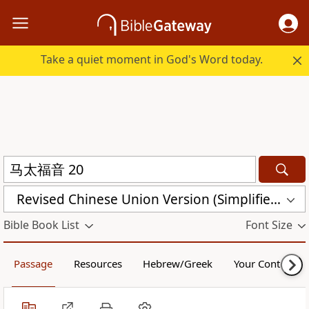
Take a quiet moment in God's Word today.
Revised Chinese Union Version (Simplified Script) Shen Edition (RCU17SS)
Bible Book List
Font Size
Passage
Resources
Hebrew/Greek
Your Content