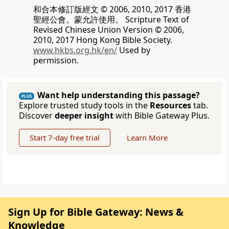
和合本修訂版經文 © 2006, 2010, 2017 香港
聖經公會。蒙允許使用。 Scripture Text of
Revised Chinese Union Version © 2006,
2010, 2017 Hong Kong Bible Society.
www.hkbs.org.hk/en/
Used by
permission.
Want help understanding this passage?
PLUS
Explore trusted study tools in the
Resources
tab.
Discover
deeper insight
with Bible Gateway Plus.
Start 7-day free trial
Learn More
Sign Up for Bible Gateway: News &
Knowledge