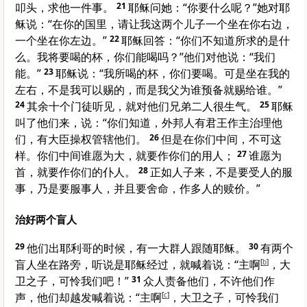
叩头，求他一件事。
21
耶稣问她：“你要什么呢？”她对耶
稣说：“在你的国里，请让我这两个儿子一个坐在你右边，
一个坐在你左边。”
22
耶稣回答：“你们不知道所求的是什
么。我将要喝的杯，你们能喝吗？”他们对他说：“我们
能。”
23
耶稣说：“我所喝的杯，你们要喝。可是坐在我的
左右，不是我可以赐的，而是我父为谁预备就赐给谁。”
24
其余十个门徒听见，就对他们兄弟二人很生气。
25
耶稣
叫了他们来，说：“你们知道，外邦人有君王作主治理他
们，有大臣操权管辖他们。
26
但是在你们中间，不可这
样。你们中间谁愿为大，就要作你们的用人；
27
谁愿为
首，就要作你们的仆人。
28
正如人子来，不是要受人的服
事，乃是要服事人，并且要舍命，作多人的赎价。”
治好两个盲人
29
他们出
耶利哥
的时候，有一大群人跟随耶稣。
30
有两个
盲人坐在路旁，听说是耶稣经过，就喊着说：“主啊
[
b
]
，
大
卫
之子，可怜我们吧！”
31
众人责备他们，不许他们作
声，他们却越发喊着说：“主啊
[
c
]
，
大卫
之子，可怜我们