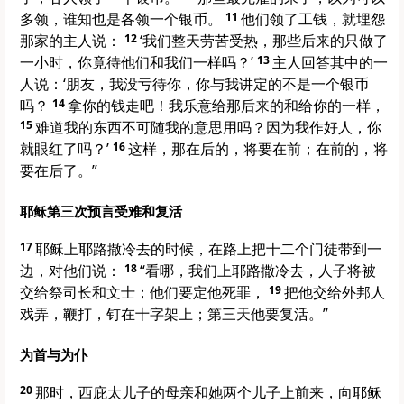
多领，谁知也是各领一个银币。
11
他们领了工钱，就埋怨
那家的主人说：
12
‘我们整天劳苦受热，那些后来的只做了
一小时，你竟待他们和我们一样吗？’
13
主人回答其中的一
人说：‘朋友，我没亏待你，你与我讲定的不是一个银币
吗？
14
拿你的钱走吧！我乐意给那后来的和给你的一样，
15
难道我的东西不可随我的意思用吗？因为我作好人，你
就眼红了吗？’
16
这样，那在后的，将要在前；在前的，将
要在后了。”
耶稣第三次预言受难和复活
17
耶稣上
耶路撒冷
去的时候，在路上把十二个门徒带到一
边，对他们说：
18
“看哪，我们上
耶路撒冷
去，人子将被
交给祭司长和文士；他们要定他死罪，
19
把他交给外邦人
戏弄，鞭打，钉在十字架上；第三天他要复活。”
为首与为仆
20
那时，
西庇太
儿子的母亲和她两个儿子上前来，向耶稣