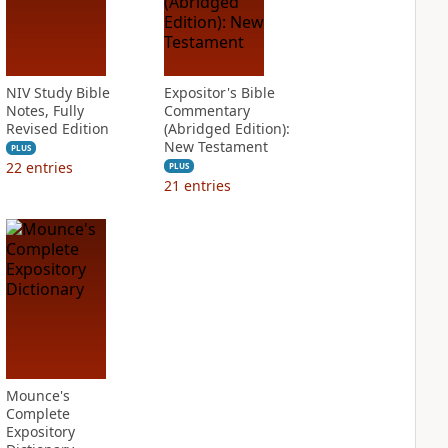
NIV Study Bible
Expositor's Bible
Notes, Fully
Commentary
Revised Edition
(Abridged Edition):
New Testament
PLUS
22
entries
PLUS
21
entries
Mounce's
Complete
Expository