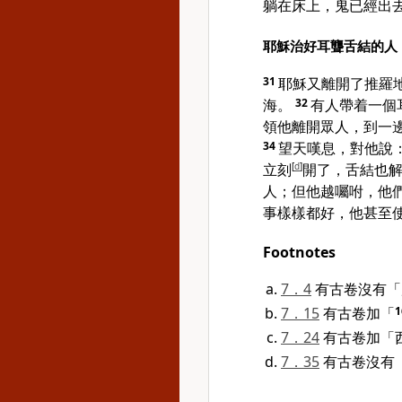
躺在床上，鬼已經出
耶穌治好耳聾舌結的人
31
耶穌又離開了
推羅
海
。
32
有人帶着一個
領他離開眾人，到一
34
望天嘆息，對他說
立刻
[
d
]
開了，舌結也
人；但他越囑咐，他
事樣樣都好，他甚至
Footnotes
7．4
有古卷沒有「
7．15
有古卷加「
7．24
有古卷加「
7．35
有古卷沒有