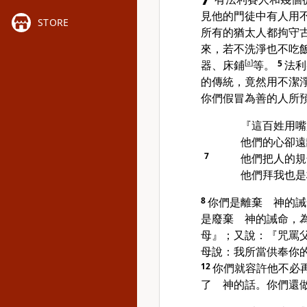
見他的門徒中有人用
STORE
所有的
猶太
人都拘守
來，若不洗淨也不吃
器、床鋪
[
a
]
等。
5
法利
的傳統，竟然用不潔
你們假冒為善的人所
『這百姓用嘴
他們的心卻遠
7
他們把人的規
他們拜我也是
8
你們是離棄 神的
是廢棄 神的誡命，
母』；又說：『咒罵
母說：我所當供奉你
12
你們就容許他不必
了 神的話。你們還