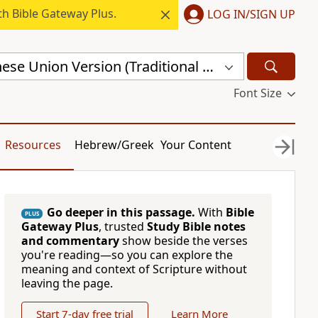
h Bible Gateway Plus.
LOG IN/SIGN UP
Revised Chinese Union Version (Traditional Script) Shen Edition (RCU17TS)
Font Size
Resources
Hebrew/Greek
Your Content
Go deeper in this passage.
With
Bible
PLUS
Gateway Plus
, trusted
Study Bible notes
and commentary
show beside the verses
you're reading—so you can explore the
meaning and context of Scripture without
leaving the page.
Start 7-day free trial
Learn More