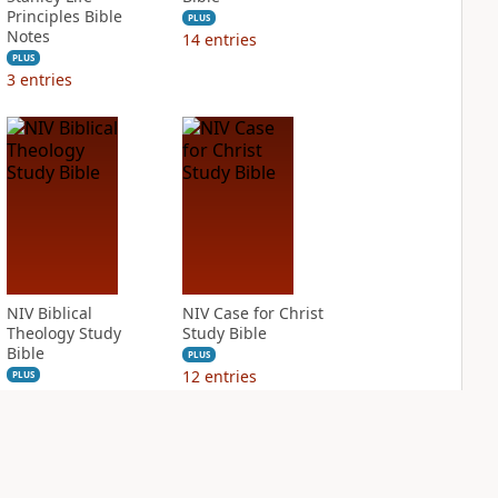
Principles Bible
PLUS
Notes
14
entries
PLUS
3
entries
NIV Biblical
NIV Case for Christ
Theology Study
Study Bible
Bible
PLUS
12
entries
PLUS
28
entries