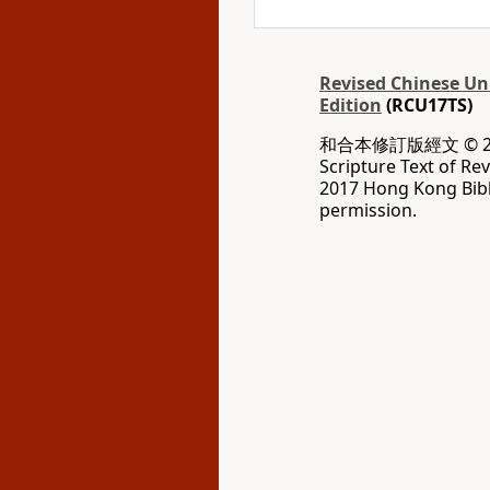
Revised Chinese Uni
Edition
(RCU17TS)
和合本修訂版經文 © 20
Scripture Text of Re
2017 Hong Kong Bibl
permission.