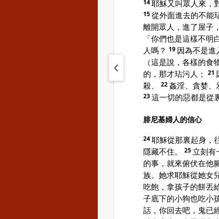
14
耶穌又叫眾人來，
15
從外面進去的不能
離開眾人，進了屋子
「你們也是這樣不明
人嗎？
19
因為不是進
（這是說，各樣的食
的，那才玷污人；
21
殺、
22
姦淫、貪婪、
23
這一切的惡都是從
腓尼基婦人的信心
24
耶穌從那裏起身，
隱藏不住。
25
立刻有
的事，就來俯伏在他
族。她求耶穌從她女
吃飽，拿孩子的餅丟
子底下的小狗也吃小
話，你回去吧，鬼已