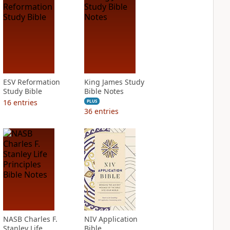
ESV Reformation
King James Study
Study Bible
Bible Notes
16
entries
PLUS
36
entries
NASB Charles F.
NIV Application
Stanley Life
Bible