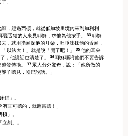
去了。
地區，經過
西頓
，就從
低加坡里
境內來到
加利利
耳聾舌結的人來見耶穌，求他為他按手。
33
耶穌
邊去，就用指頭探他的耳朵，吐唾沫抹他的舌頭，
：「以法大！」就是說「開了吧！」
35
他的耳朵
解了，他說話也清楚了。
36
耶穌囑咐他們不要告訴
們越發傳揚。
37
眾人分外驚奇，說：「他所做的
使聾子聽見，啞巴說話。」
床鋪」。
16
有耳可聽的，就應當聽！」
西頓」。
「立刻」。