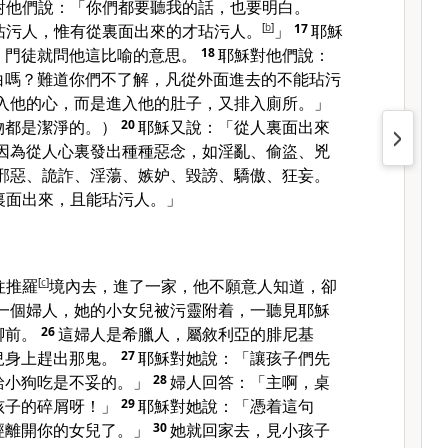
對他們說：「你們都要聽我的話，也要明白。
玷污人，惟有從裏面出來的才玷污人。
[
b
]
」
17
耶穌
，門徒就問他這比喻的意思。
18
耶穌對他們說：
白嗎？難道你們不了解，凡從外面進去的不能玷污
入他的心，而是進入他的肚子，又排入廁所。」
物都是潔淨的。）
20
耶穌又說：「從人裏面出來
因為從人心裏發出種種惡念，如淫亂、偷盜、兇
邪惡、詭詐、淫蕩、嫉妒、毀謗、驕傲、狂妄。
裏面出來，且能玷污人。」
往
推羅
[
c
]
境內去，進了一家，他不願意人知道，卻
一個婦人，她的小女兒被污靈附着，一聽見耶穌
腳前。
26
這婦人是
希臘
人，屬
敘利亞
的
腓尼基
兒身上趕出那鬼。
27
耶穌對她說：「讓孩子們先
給小狗吃是不妥的。」
28
婦人回答：「主啊，桌
孩子的碎屑呀！」
29
耶穌對她說：「憑着這句
經離開你的女兒了。」
30
她就回家去，見小孩子