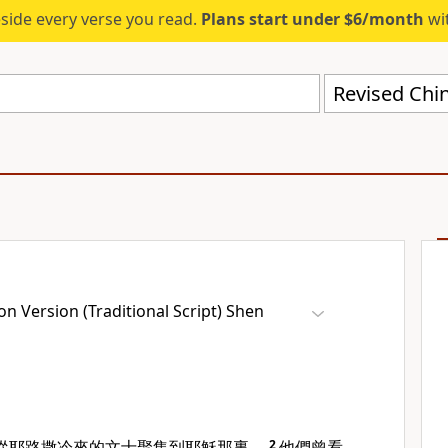
eside every verse you read.
Plans start under $6/month
wit
n Version (Traditional Script) Shen
從
耶路撒冷
來的文士聚集到耶穌那裏。
2
他們曾看