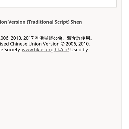
on Version (Traditional Script) Shen
06, 2010, 2017 香港聖經公會。蒙允許使用。
vised Chinese Union Version © 2006, 2010,
e Society.
www.hkbs.org.hk/en/
Used by