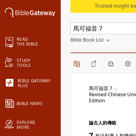
Trusted insight b
READ
Bible Book List
THE BIBLE
STUDY
TOOLS
BIBLE GATEWAY
PLUS
馬可福音 7
Revised Chinese Unio
Edition
BIBLE NEWS
EXPLORE
論古人的傳統
MORE
7
有法利賽人和幾個