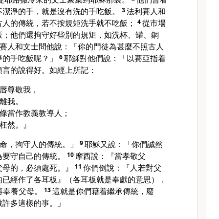
不潔淨的手，就是沒有洗的手吃飯。
3
法利賽人和
古人的傳統，若不按規矩洗手就不吃飯；
4
從市場
飯；他們還拘守好些別的規矩，如洗杯、罐、銅
賽人和文士問他說：「你的門徒為甚麼不照古人
淨的手吃飯呢？」
6
耶穌對他們說：「
以賽亞
指着
預言的說得好。如經上所記：
唇尊敬我，
離我。
條當作教義教導人；
枉然。』
誡命，拘守人的傳統。」
9
耶穌又說：「你們誠然
為要守自己的傳統。
10
摩西
說：『當孝敬父
父母的，必須處死。』
11
你們倒說：『人若對父
的已經作了各耳板』（各耳板就是奉獻的意思），
再奉養父母。
13
這就是你們藉着繼承傳統，廢
做許多這樣的事。」