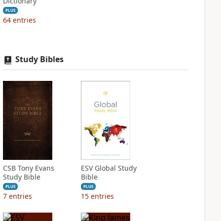
Dictionary
PLUS
64
entries
Study Bibles
CSB Tony Evans
ESV Global Study
Study Bible
Bible
PLUS
PLUS
7
entries
15
entries