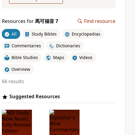
Resources for
馬可福音 7
Find resource
All
Study Bibles
Encyclopedias
Commentaries
Dictionaries
Bible Studies
Maps
Videos
Overview
66 results
Suggested Resources