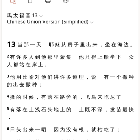
馬 太 福 音 13
Chinese Union Version (Simplified)
13
当 那 一 天 ， 耶 稣 从 房 子 里 出 来 ， 坐 在 海 边 。
2
有 许 多 人 到 他 那 里 聚 集 ， 他 只 得 上 船 坐 下 ， 众
人 都 站 在 岸 上 。
3
他 用 比 喻 对 他 们 讲 许 多 道 理 ， 说 ： 有 一 个 撒 种
的 出 去 撒 种 ；
4
撒 的 时 候 ， 有 落 在 路 旁 的 ， 飞 鸟 来 吃 尽 了 ；
5
有 落 在 土 浅 石 头 地 上 的 ， 土 既 不 深 ， 发 苗 最 快
，
6
日 头 出 来 一 晒 ， 因 为 没 有 根 ， 就 枯 乾 了 ；