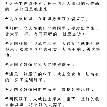
41
人 子 要 差 遣 使 者 ， 把 一 切 叫 人 跌 倒 的 和 作 恶
的 ， 从 他 国 里 挑 出 来 ，
42
丢 在 火 炉 里 ； 在 那 里 必 要 哀 哭 切 齿 了 。
43
那 时 ， 义 人 在 他 们 父 的 国 里 ， 要 发 出 光 来 ，
像 太 阳 一 样 。 有 耳 可 听 的 ， 就 应 当 听 ！
44
天 国 好 像 宝 贝 藏 在 地 里 ， 人 遇 见 了 就 把 他 藏
起 来 ， 欢 欢 喜 喜 的 去 变 卖 一 切 所 有 的 ， 买 这 块
地 。
45
天 国 又 好 像 买 卖 人 寻 找 好 珠 子 ，
46
遇 见 一 颗 重 价 的 珠 子 ， 就 去 变 卖 他 一 切 所 有
的 ， 买 了 这 颗 珠 子 。
47
天 国 又 好 像 网 撒 在 海 里 ， 聚 拢 各 样 水 族 ，
48
网 既 满 了 ， 人 就 拉 上 岸 来 ， 坐 下 ， 拣 好 的 收
在 器 具 里 ， 将 不 好 的 丢 弃 了 。