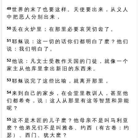
49
世 界 的 末 了 也 要 这 样 。 天 使 要 出 来 ， 从 义 人
中 把 恶 人 分 别 出 来 ，
50
丢 在 火 炉 里 ； 在 那 里 必 要 哀 哭 切 齿 了 。
51
耶 稣 说 ： 这 一 切 的 话 你 们 都 明 白 了 麽 ？ 他 们
说 ： 我 们 明 白 了 。
52
他 说 ： 凡 文 士 受 教 作 天 国 的 门 徒 ， 就 像 一 个
家 主 从 他 库 里 拿 出 新 旧 的 东 西 来 。
53
耶 稣 说 完 了 这 些 比 喻 ， 就 离 开 那 里 ，
54
来 到 自 己 的 家 乡 ， 在 会 堂 里 教 训 人 ， 甚 至 他
们 都 希 奇 ， 说 ： 这 人 从 那 里 有 这 等 智 慧 和 异 能
呢 ？
55
这 不 是 木 匠 的 儿 子 麽 ？ 他 母 亲 不 是 叫 马 利 亚
麽 ？ 他 弟 兄 们 不 是 叫 雅 各 、 约 西 （ 有 古 卷 ： 约
瑟 ） 、 西 门 、 犹 大 麽 ？