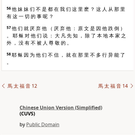
56
他 妹 妹 们 不 是 都 在 我 们 这 里 麽 ？ 这 人 从 那 里
有 这 一 切 的 事 呢 ？
57
他 们 就 厌 弃 他 （ 厌 弃 他 ： 原 文 是 因 他 跌 倒 ）
。 耶 稣 对 他 们 说 ： 大 凡 先 知 ， 除 了 本 地 本 家 之
外 ， 没 有 不 被 人 尊 敬 的 。
58
耶 稣 因 为 他 们 不 信 ， 就 在 那 里 不 多 行 异 能 了
。
馬 太 福 音 12
馬 太 福 音 14
Chinese Union Version (Simplified)
(CUVS)
by
Public Domain