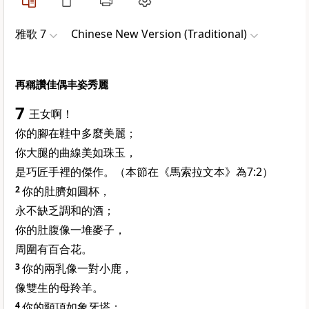
雅歌 7
Chinese New Version (Traditional)
再稱讚佳偶丰姿秀麗
7
王女啊！
你的腳在鞋中多麼美麗；
你大腿的曲線美如珠玉，
是巧匠手裡的傑作。（本節在《馬索拉文本》為7:2）
2
你的肚臍如圓杯，
永不缺乏調和的酒；
你的肚腹像一堆麥子，
周圍有百合花。
3
你的兩乳像一對小鹿，
像雙生的母羚羊。
4
你的頸項如象牙塔；