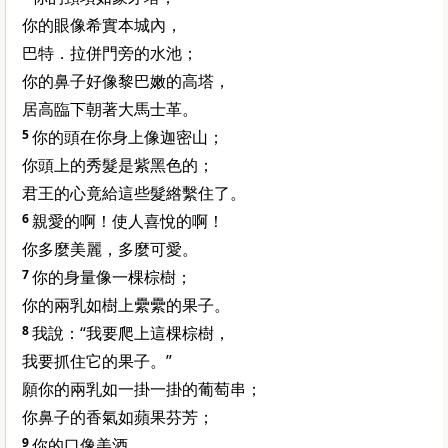
你的眼像希實本城內，
巴特．拉併門旁的水池；
你的鼻子好像黎巴嫩的高塔，
居高臨下朝著大馬士革。
5
你的頭在你身上像迦密山；
你頭上的秀髮是紫黑色的；
君王的心竟給這些髮綹繫住了。
6
親愛的啊！使人喜悅的啊！
你多麼美麗，多麼可愛。
7
你的身量像一棵棕樹；
你的兩乳如樹上纍纍的果子。
8
我說：“我要爬上這棵棕樹，
我要抓住它的果子。”
願你的兩乳如一掛一掛的葡萄串；
你鼻子的香氣如蘋果芬芳；
9
你的口像美酒。