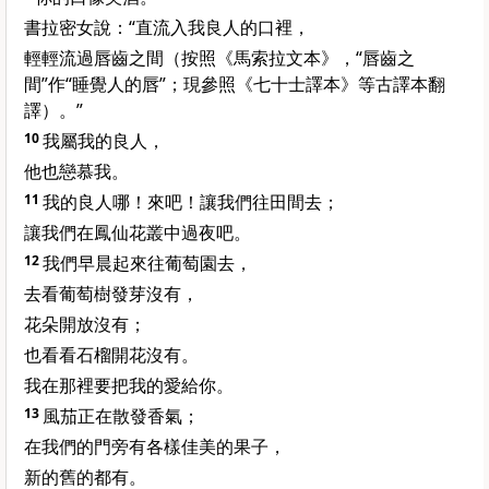
書拉密女說：“直流入我良人的口裡，
輕輕流過唇齒之間（按照《馬索拉文本》，“唇齒之
間”作“睡覺人的唇”；現參照《七十士譯本》等古譯本翻
譯）。”
10
我屬我的良人，
他也戀慕我。
11
我的良人哪！來吧！讓我們往田間去；
讓我們在鳳仙花叢中過夜吧。
12
我們早晨起來往葡萄園去，
去看葡萄樹發芽沒有，
花朵開放沒有；
也看看石榴開花沒有。
我在那裡要把我的愛給你。
13
風茄正在散發香氣；
在我們的門旁有各樣佳美的果子，
新的舊的都有。