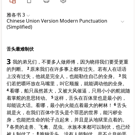
雅各书 3
Chinese Union Version Modern Punctuation
(Simplified)
舌头最难制伏
3
我的弟兄们，不要多人做师傅，因为晓得我们要受更重
的判断。
2
原来我们在许多事上都有过失。若有人在话语
上没有过失，他就是完全人，也能勒住自己的全身。
3
我
们若把嚼环放在马嘴里，叫它顺服，就能调动他的全身。
4
看哪，船只虽然甚大，又被大风催逼，只用小小的舵就随
着掌舵的意思转动。
5
这样，舌头在百体里也是最小的，
却能说大话。看哪，最小的火能点着最大的树林！
6
舌头
就是火，在我们百体中舌头是个罪恶的世界，能污秽全
身，也能把生命的轮子点起来，并且是从地狱里点着的。
7
各类的走兽、飞禽、昆虫、水族本来都可以制伏，也已经
被人制伏了；
8
唯独舌头，没有人能制伏，是不止息的恶