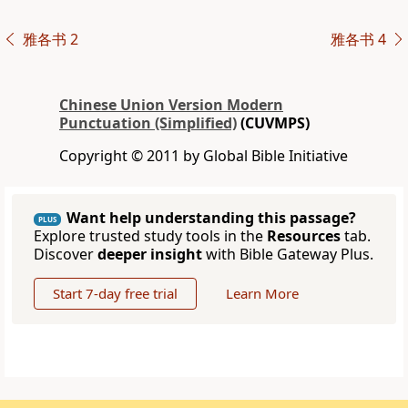
雅各书 2
雅各书 4
Chinese Union Version Modern
Punctuation (Simplified)
(CUVMPS)
Copyright © 2011 by Global Bible Initiative
Want help understanding this passage?
PLUS
Explore trusted study tools in the
Resources
tab.
Discover
deeper insight
with Bible Gateway Plus.
Start 7-day free trial
Learn More