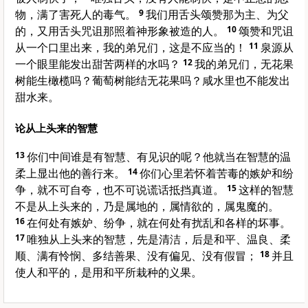
物，满了害死人的毒气。
9
我们用舌头颂赞那为主、为父
的，又用舌头咒诅那照着神形象被造的人。
10
颂赞和咒诅
从一个口里出来，我的弟兄们，这是不应当的！
11
泉源从
一个眼里能发出甜苦两样的水吗？
12
我的弟兄们，无花果
树能生橄榄吗？葡萄树能结无花果吗？咸水里也不能发出
甜水来。
论从上头来的智慧
13
你们中间谁是有智慧、有见识的呢？他就当在智慧的温
柔上显出他的善行来。
14
你们心里若怀着苦毒的嫉妒和纷
争，就不可自夸，也不可说谎话抵挡真道。
15
这样的智慧
不是从上头来的，乃是属地的，属情欲的，属鬼魔的。
16
在何处有嫉妒、纷争，就在何处有扰乱和各样的坏事。
17
唯独从上头来的智慧，先是清洁，后是和平、温良、柔
顺、满有怜悯、多结善果、没有偏见、没有假冒；
18
并且
使人和平的，是用和平所栽种的义果。