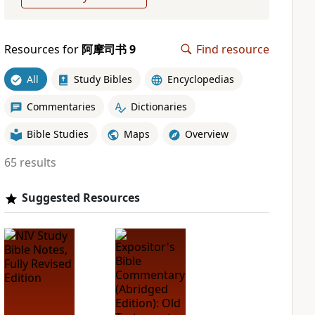
Resources for
阿摩司书 9
Find resource
All
Study Bibles
Encyclopedias
Commentaries
Dictionaries
Bible Studies
Maps
Overview
65 results
Suggested Resources