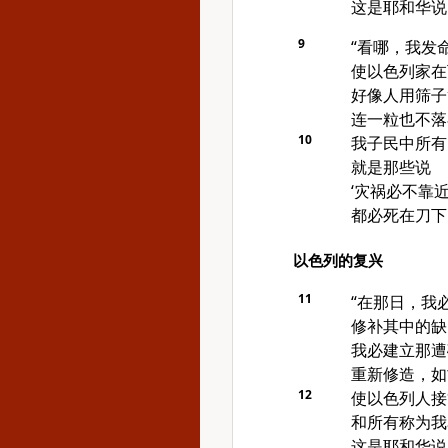
这是耶和华说
9
“看哪，我发
使
以色列
家在
好像人用筛子
连一粒也不落
10
我子民中所有
就是那些说
‘灾祸必不靠
都必死在刀下
以色列的复兴
11
“在那日，我
修补其中的缺
我必建立那遭
重新修造，如
12
使
以色列
人接
和所有称为我
这是耶和华说