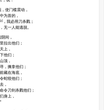
顶，使门槛震动，
中为首的，
[
a
]
，我必用刀杀戮；
，无一人能逃脱。
透阴间，
里拉出他们；
天上，
下他们；
山
顶，
寻，擒拿他们；
前藏在海底，
令蛇咬他们；
去，
命令刀剑杀戮他们；
们身上，
”