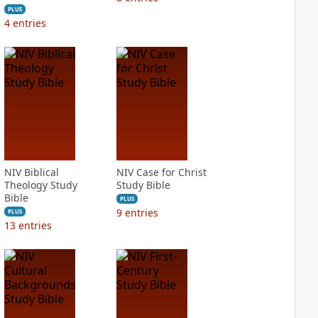
PLUS
4
entries
NIV Biblical
NIV Case for Christ
Theology Study
Study Bible
Bible
PLUS
9
entries
PLUS
13
entries