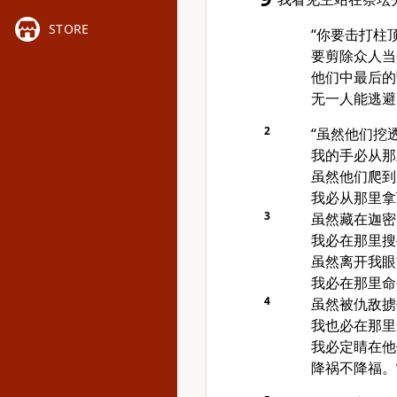
STORE
“你要击打柱
要剪除众人当
他们中最后的
无一人能逃避
2
“虽然他们挖
我的手必从那
虽然他们爬到
我必从那里拿
3
虽然藏在
迦密
我必在那里搜
虽然离开我眼
我必在那里命
4
虽然被仇敌掳
我也必在那里
我必定睛在他
降祸不降福。