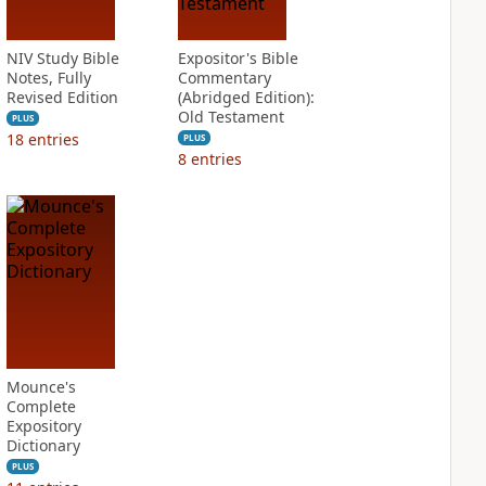
NIV Study Bible
Expositor's Bible
Notes, Fully
Commentary
Revised Edition
(Abridged Edition):
Old Testament
PLUS
18
entries
PLUS
8
entries
Mounce's
Complete
Expository
Dictionary
PLUS