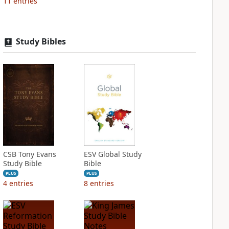
11
entries
Study Bibles
CSB Tony Evans
ESV Global Study
Study Bible
Bible
PLUS
PLUS
4
entries
8
entries