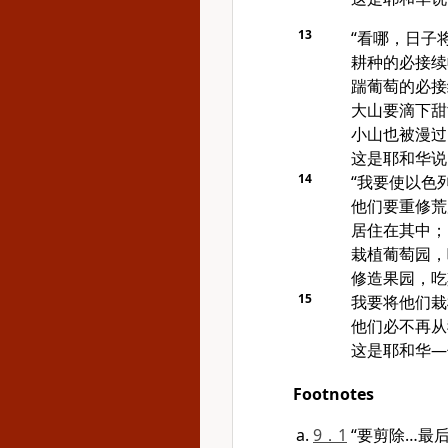
13
“看哪，日子
耕种的必接续
踹葡萄的必接
大山要滴下甜
小山也被漫过
这是耶和华说
14
“我要使
以色
他们要重修荒
居住在其中；
栽植葡萄园，
修造果园，吃
15
我要将他们栽
他们必不再从
这是耶和华—
Footnotes
9．1
“要剪除…最