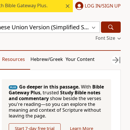
h Bible Gateway Plus.
LOG IN/SIGN UP
Revised Chinese Union Version (Simplified Script) Shen Edition (RCU17SS)
Font Size
Resources
Hebrew/Greek
Your Content
Go deeper in this passage.
With
Bible
PLUS
Gateway Plus
, trusted
Study Bible notes
and commentary
show beside the verses
you're reading—so you can explore the
meaning and context of Scripture without
leaving the page.
Start 7-day free trial
Learn More