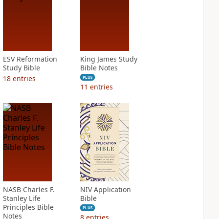
ESV Reformation
King James Study
Study Bible
Bible Notes
18
entries
PLUS
11
entries
NASB Charles F.
NIV Application
Stanley Life
Bible
Principles Bible
PLUS
Notes
8
entries