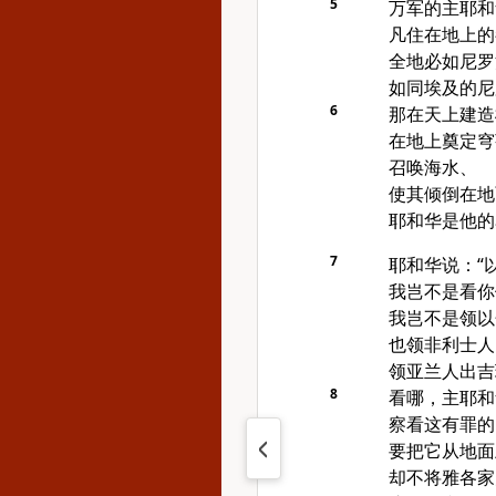
5
万军的主耶和
凡住在地上的
全地必如
尼罗
如同
埃及
的
尼
6
那在天上建造
在地上奠定穹
召唤海水、
使其倾倒在地
耶和华是他的
7
耶和华说：“
我岂不是看你
我岂不是领
以
也领
非利士
人
领
亚兰
人出
吉
8
看哪，主耶和
察看这有罪的
要把它从地面
却不将
雅各
家