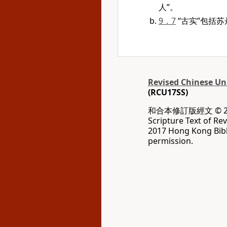
人”。
9．7
“古实”包括
Revised Chinese Uni
(RCU17SS)
和合本修訂版經文 © 20
Scripture Text of Re
2017 Hong Kong Bibl
permission.