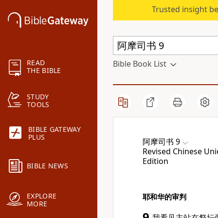
Trusted insight b
READ
Bible Book List
THE BIBLE
STUDY
TOOLS
BIBLE GATEWAY
PLUS
阿摩司书 9
Revised Chinese Unio
Edition
BIBLE NEWS
EXPLORE
耶和华的审判
MORE
9
我看见主站在祭坛