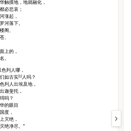
华触摸地，地就融化，
都必悲哀；
河
涨起，
罗河
落下。
楼阁、
苍、
面上的，
名。
以色列
人哪，
们如
古实
[
b
]
人吗？
色列
人出
埃及
地，
出
迦斐托
，
珥
吗？
华的眼目
国度，
上灭绝，
灭绝净尽。”