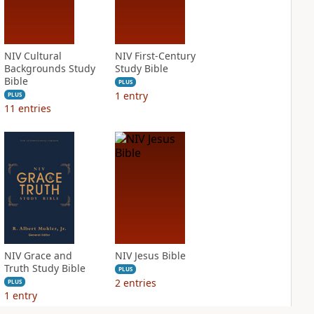
NIV Cultural
NIV First-Century
Backgrounds Study
Study Bible
Bible
PLUS
1
entry
PLUS
11
entries
NIV Grace and
NIV Jesus Bible
Truth Study Bible
PLUS
2
entries
PLUS
1
entry