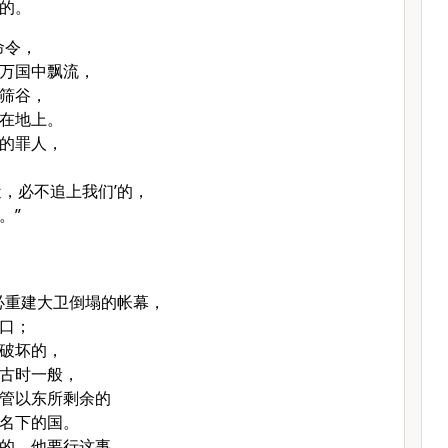
的。
命令，
万国中飘流，
筛谷，
在地上。
的罪人，
近，必不追上我们’的，
。”
必重建
大卫
倒塌的帐幕，
口；
破坏的，
古时一般，
管
以东
所剩余的
名下的国。
的，他要行这事。