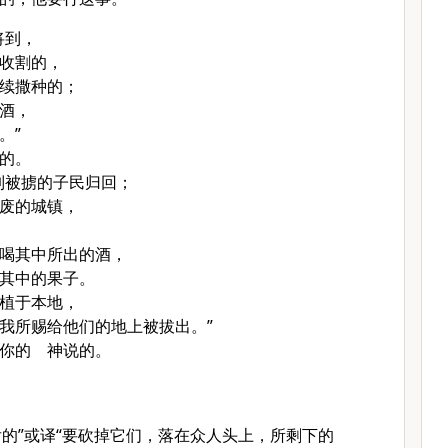
将到，
收割的，
续撒种的；
酒，
。”
的。
列
被掳的子民归回；
废的城镇，
喝其中所出的酒，
其中的果子。
植于本地，
我所赐给他们的地上被拔出。”
你的 神说的。
后的”或译“要砍掉它们，落在众人头上，所剩下的