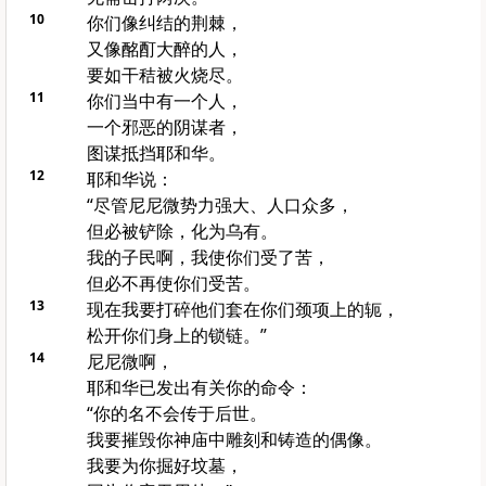
10
你们像纠结的荆棘，
又像酩酊大醉的人，
要如干秸被火烧尽。
11
你们当中有一个人，
一个邪恶的阴谋者，
图谋抵挡耶和华。
12
耶和华说：
“尽管尼尼微势力强大、人口众多，
但必被铲除，化为乌有。
我的子民啊，我使你们受了苦，
但必不再使你们受苦。
13
现在我要打碎他们套在你们颈项上的轭，
松开你们身上的锁链。”
14
尼尼微啊，
耶和华已发出有关你的命令：
“你的名不会传于后世。
我要摧毁你神庙中雕刻和铸造的偶像。
我要为你掘好坟墓，