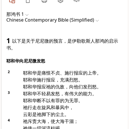
那鸿书 1
Chinese Contemporary Bible (Simplified)
1
以下是关于尼尼微的预言，是伊勒歌斯人那鸿的启示
书。
耶和华向尼尼微发怒
2
耶和华是痛恨不贞、施行报应的上帝。
耶和华施行报应，充满烈怒。
耶和华报应祂的仇敌，向他们发烈怒。
3
耶和华不轻易发怒，有伟大的能力。
耶和华断不以有罪的为无罪。
祂行走在旋风和暴风中，
云彩是祂脚下的尘土。
4
祂斥责大海，使大海干涸；
祂使一切河流枯竭。