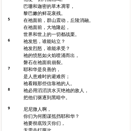
巴珊和迦密的草木凋零，
黎巴嫩的鲜花衰残。
5
在祂面前，群山震动，丘陵消融。
在祂面前，大地隆起，
世界和世上的一切都战栗。
6
祂发怒，谁能站立？
祂发烈怒，谁能承受？
祂的愤怒如火焰喷涌而出，
磐石在祂面前崩裂。
7
耶和华是良善的，
是人患难时的避难所；
祂看顾那些信靠祂的人。
8
祂必用滔滔洪水灭绝祂的敌人，
把他们驱逐到黑暗中。
9
尼尼微人啊，
你们为何图谋抵挡耶和华？
祂要彻底毁灭你们，
无需击打两次。