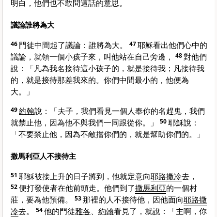
明白，他們也不敢問這話的意思。
議論誰將為大
46
門徒中間起了議論：誰將為大。
47
耶穌看出他們心中的
議論，就領一個小孩子來，叫他站在自己旁邊，
48
對他們
說：
「凡為我名接待這小孩子的，就是接待我；凡接待我
的，就是接待那差我來的。你們中間最小的，他便為
大。」
49
約翰
說：「夫子，我們看見一個人奉你的名趕鬼，我們
就禁止他，因為他不與我們一同跟從你。」
50
耶穌說：
「不要禁止他，因為不敵擋你們的，就是幫助你們的。」
撒馬利亞人不接待主
51
耶穌被接上升的日子將到，他就定意向
耶路撒冷
去，
52
便打發使者在他前頭走。他們到了
撒馬利亞
的一個村
莊，要為他預備。
53
那裡的人不接待他，因他面向
耶路撒
冷
去。
54
他的門徒
雅各
、
約翰
看見了，就說：「主啊，你