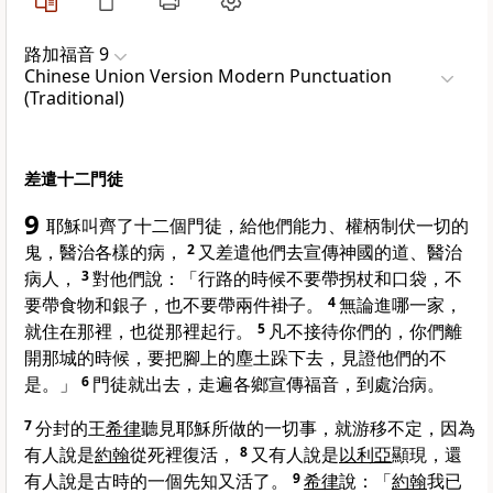
路加福音 9
Chinese Union Version Modern Punctuation
(Traditional)
差遣十二門徒
9
耶穌叫齊了十二個門徒，給他們能力、權柄制伏一切的
鬼，醫治各樣的病，
2
又差遣他們去宣傳神國的道、醫治
病人，
3
對他們說：
「行路的時候不要帶拐杖和口袋，不
要帶食物和銀子，也不要帶兩件褂子。
4
無論進哪一家，
就住在那裡，也從那裡起行。
5
凡不接待你們的，你們離
開那城的時候，要把腳上的塵土跺下去，見證他們的不
是。」
6
門徒就出去，走遍各鄉宣傳福音，到處治病。
7
分封的王
希律
聽見耶穌所做的一切事，就游移不定，因為
有人說是
約翰
從死裡復活，
8
又有人說是
以利亞
顯現，還
有人說是古時的一個先知又活了。
9
希律
說：「
約翰
我已