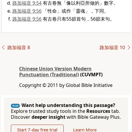
路加福音 9:54
有古卷無「像以利亞所做的」數字。
路加福音 9:56
「性命」或作「靈魂」，下同。
路加福音 9:56
有古卷只有55節首句，56節末句。
路加福音 8
路加福音 10
Chinese Union Version Modern
Punctuation (Traditional)
(CUVMPT)
Copyright © 2011 by Global Bible Initiative
Want help understanding this passage?
PLUS
Explore trusted study tools in the
Resources
tab.
Discover
deeper insight
with Bible Gateway Plus.
Start 7-day free trial
Learn More