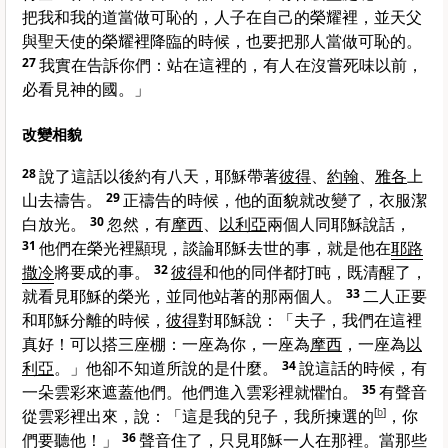
把我和我的道當做可恥的，人子在自己的榮耀裡，並天父
與聖天使的榮耀裡降臨的時候，也要把那人當做可恥的。
27
我實在告訴你們：站在這裡的，有人在沒嘗死味以前，
必看見神的國。」
改變相貌
28
說了這話以後約有八天，耶穌帶著
彼得
、
約翰
、
雅各
上
山去禱告。
29
正禱告的時候，他的面貌就改變了，衣服潔
白放光。
30
忽然，有
摩西
、
以利亞
兩個人同耶穌說話，
31
他們在榮光裡顯現，談論耶穌去世的事，就是他在
耶路
撒冷
將要成的事。
32
彼得
和他的同伴都打盹，既清醒了，
就看見耶穌的榮光，並同他站著的那兩個人。
33
二人正要
和耶穌分離的時候，
彼得
對耶穌說：「夫子，我們在這裡
真好！可以搭三座棚：一座為你，一座為
摩西
，一座為
以
利亞
。」他卻不知道所說的是什麼。
34
說這話的時候，有
一朵雲彩來遮蓋他們。他們進入雲彩裡就懼怕。
35
有聲音
從雲彩裡出來，說：「這是我的兒子，我所揀選的
[
b
]
，你
們要聽他！」
36
聲音住了，只見耶穌一人在那裡。當那些