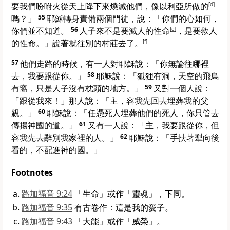
要我們吩咐火從天上降下來燒滅他們，像
以利亞
所做的
[
d
]
嗎？」
55
耶穌轉身責備兩個門徒，說：
「你們的心如何，
你們並不知道。
56
人子來不是要滅人的性命
[
e
]
，是要救人
的性命。」說著就往別的村莊去了。
[
f
]
57
他們走路的時候，有一人對耶穌說：「你無論往哪裡
去，我要跟從你。」
58
耶穌說：
「狐狸有洞，天空的飛鳥
有窩，只是人子沒有枕頭的地方。」
59
又對一個人說：
「跟從我來！」
那人說：「主，容我先回去埋葬我的父
親。」
60
耶穌說：
「任憑死人埋葬他們的死人，你只管去
傳揚神國的道。」
61
又有一人說：「主，我要跟從你，但
容我先去辭別我家裡的人。」
62
耶穌說：
「手扶著犁向後
看的，不配進神的國。」
Footnotes
路加福音 9:24
「生命」或作「靈魂」，下同。
路加福音 9:35
有古卷作：這是我的愛子。
路加福音 9:43
「大能」或作「威榮」。