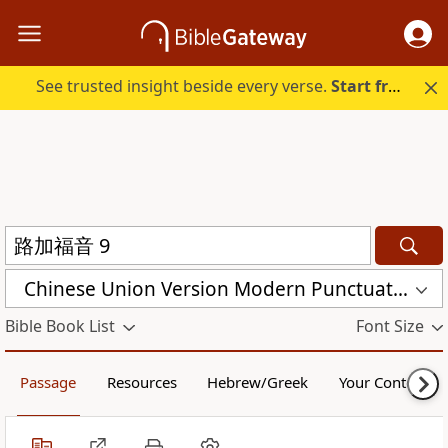
See trusted insight beside every verse.
Start free.
Chinese Union Version Modern Punctuation (Traditional) (CUVMPT)
Bible Book List
Font Size
Passage
Resources
Hebrew/Greek
Your Content