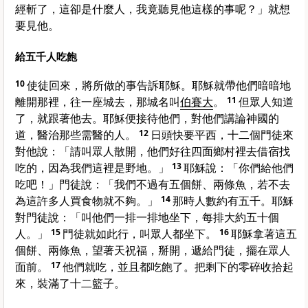
經斬了，這卻是什麼人，我竟聽見他這樣的事呢？」就想
要見他。
給五千人吃飽
10
使徒回來，將所做的事告訴耶穌。耶穌就帶他們暗暗地
離開那裡，往一座城去，那城名叫
伯賽大
。
11
但眾人知道
了，就跟著他去。耶穌便接待他們，對他們講論神國的
道，醫治那些需醫的人。
12
日頭快要平西，十二個門徒來
對他說：「請叫眾人散開，他們好往四面鄉村裡去借宿找
吃的，因為我們這裡是野地。」
13
耶穌說：
「你們給他們
吃吧！」
門徒說：「我們不過有五個餅、兩條魚，若不去
為這許多人買食物就不夠。」
14
那時人數約有五千。耶穌
對門徒說：
「叫他們一排一排地坐下，每排大約五十個
人。」
15
門徒就如此行，叫眾人都坐下。
16
耶穌拿著這五
個餅、兩條魚，望著天祝福，掰開，遞給門徒，擺在眾人
面前。
17
他們就吃，並且都吃飽了。把剩下的零碎收拾起
來，裝滿了十二籃子。