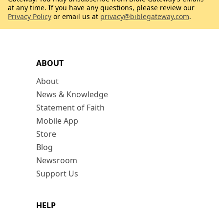
at any time. If you have any questions, please review our
Privacy Policy
or email us at
privacy@biblegateway.com
.
ABOUT
About
News & Knowledge
Statement of Faith
Mobile App
Store
Blog
Newsroom
Support Us
HELP