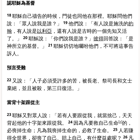
認耶穌為基督
18
耶穌自己禱告的時候，門徒也同他在那裡。耶穌問他們
說：
「眾人說我是誰？」
19
他們說：「有人說是施洗的
約
翰
，有人說是
以利亞
，還有人說是古時的一個先知又活
了。」
20
耶穌說：
「你們說我是誰？」
彼得
回答說：「是
神所立的基督。」
21
耶穌切切地囑咐他們，不可將這事告
訴人。
預言受難
22
又說：
「人子必須受許多的苦，被長老、祭司長和文士
棄絕，並且被殺，第三日復活。」
當背十架跟從主
23
耶穌又對眾人說：
「若有人要跟從我，就當捨己，天天
背起他的十字架來跟從我。
24
因為凡要救自己生命
[
a
]
的，
必喪掉生命；凡為我喪掉生命的，必救了生命。
25
人若賺
得全世界，卻喪了自己、賠上自己，有什麼益處呢？
26
凡