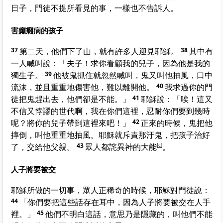
日子，門徒不提所看見的事，一樣也不告訴人。
害癲癇病的孩子
37
第二天，他們下了山，就有許多人迎見耶穌。
38
其中有
一人喊叫說：「夫子！求你看顧我的兒子，因為他是我的
獨生子。
39
他被鬼抓住就忽然喊叫，鬼又叫他抽風，口中
流沫，並且重重地傷害他，難以離開他。
40
我求過你的門
徒把鬼趕出去，他們卻是不能。」
41
耶穌說：
「唉！這又
不信又悖謬的世代啊，我在你們這裡，忍耐你們要到幾時
呢？將你的兒子帶到這裡來吧！」
42
正來的時候，鬼把他
摔倒，叫他重重地抽風。耶穌就斥責那汙鬼，把孩子治好
了，交給他父親。
43
眾人都詫異神的大能
[
c
]
。
人子將要被交
耶穌所做的一切事，眾人正稀奇的時候，耶穌對門徒說：
44
「你們要把這些話存在耳中，因為人子將要被交在人手
裡。」
45
他們不明白這話，意思乃是隱藏的，叫他們不能