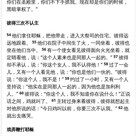
你们在圣殿里，你们不下手抓我。现在却是你们的时候，
黑暗掌权了。”
彼得三次不认主
54
他们拿住耶稣，把他带走，进入大祭司的住宅。
彼得
远
远地跟着。
55
他们在院子中间生了火，一同坐着，
彼得
也
坐在他们当中。
56
有一个使女看见
彼得
面向火光坐着，就
定睛看他，说：“这个人素来也是同那人一起的。”
57
彼得
却不承认，说：“你这个女人，我不认得他！”
58
过了一会
儿，又有一个人看见他，说：“你也是他们一伙的。”
彼得
说：“你这个人，我不是！”
59
约过了一小时，又有一个人
坚持说：“他实在是同那人一起的，因为他也是
加利利
人。”
60
彼得
说：“你这个人，我不知道你在说什么！”正说
话之间，鸡就叫了。
61
主转过身来看
彼得
，
彼得
就想起主
对他所说的话：“今日鸡叫以前，你要三次不认我。”
62
他
就出去痛哭。
戏弄鞭打耶稣