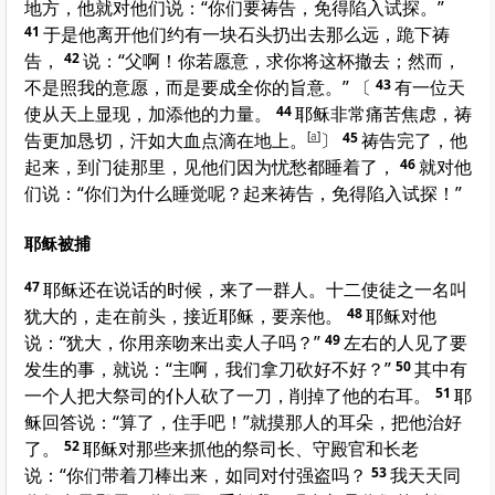
地方，他就对他们说：“你们要祷告，免得陷入试探。”
41
于是他离开他们约有一块石头扔出去那么远，跪下祷
告，
42
说：“父啊！你若愿意，求你将这杯撤去；然而，
不是照我的意愿，而是要成全你的旨意。” 〔
43
有一位天
使从天上显现，加添他的力量。
44
耶稣非常痛苦焦虑，祷
告更加恳切，汗如大血点滴在地上。
[
a
]
〕
45
祷告完了，他
起来，到门徒那里，见他们因为忧愁都睡着了，
46
就对他
们说：“你们为什么睡觉呢？起来祷告，免得陷入试探！”
耶稣被捕
47
耶稣还在说话的时候，来了一群人。十二使徒之一名叫
犹大
的，走在前头，接近耶稣，要亲他。
48
耶稣对他
说：“
犹大
，你用亲吻来出卖人子吗？”
49
左右的人见了要
发生的事，就说：“主啊，我们拿刀砍好不好？”
50
其中有
一个人把大祭司的仆人砍了一刀，削掉了他的右耳。
51
耶
稣回答说：“算了，住手吧！”就摸那人的耳朵，把他治好
了。
52
耶稣对那些来抓他的祭司长、守殿官和长老
说：“你们带着刀棒出来，如同对付强盗吗？
53
我天天同