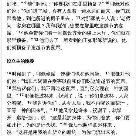
们吃。”
9
他们问他：“你要我们在哪里预备？”
10
耶稣对他
们说：“你们进了城，会有人拿着一罐水迎面而来，你们就
跟着他，到他所进的房子里去，
11
对那家的主人说：‘老师
问：客房在哪里？我和我的门徒要在那里吃逾越节的宴
席。’
12
他会带你们看一间摆设齐全的楼上大厅，你们就在
那里预备。”
13
他们去了，所看到的正如耶稣所说的。他
们就预备了逾越节的宴席。
设立主的晚餐
14
时候到了，耶稣坐席，使徒们也和他同坐。
15
耶稣对他
们说：“我非常渴望在受害以前和你们吃这逾越节的宴席。
16
我告诉你们，我不再吃这宴席，直到它实现在 神的国
里。”
17
耶稣接过杯来，祝谢了，说：“你们拿这杯，大家
分着喝。
18
我告诉你们，从今以后，我不再喝这葡萄汁，
直等 神的国来到。”
19
他又拿起饼来，祝谢了，就擘
开，递给他们，说：“这是我的身体，为你们舍的，你们要
如此行，为的是记念我。”
20
饭后他照样拿起杯来，
说：“这杯是用我的血所立的新约，为你们流出来的。