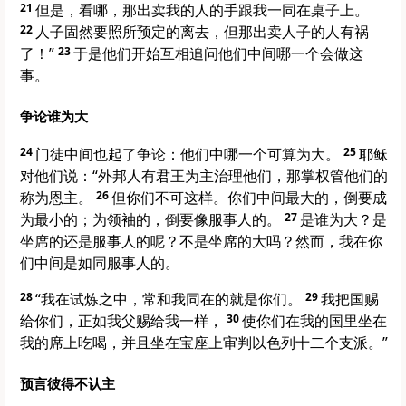
21
但是，看哪，那出卖我的人的手跟我一同在桌子上。
22
人子固然要照所预定的离去，但那出卖人子的人有祸
了！”
23
于是他们开始互相追问他们中间哪一个会做这
事。
争论谁为大
24
门徒中间也起了争论：他们中哪一个可算为大。
25
耶稣
对他们说：“外邦人有君王为主治理他们，那掌权管他们的
称为恩主。
26
但你们不可这样。你们中间最大的，倒要成
为最小的；为领袖的，倒要像服事人的。
27
是谁为大？是
坐席的还是服事人的呢？不是坐席的大吗？然而，我在你
们中间是如同服事人的。
28
“我在试炼之中，常和我同在的就是你们。
29
我把国赐
给你们，正如我父赐给我一样，
30
使你们在我的国里坐在
我的席上吃喝，并且坐在宝座上审判
以色列
十二个支派。”
预言彼得不认主