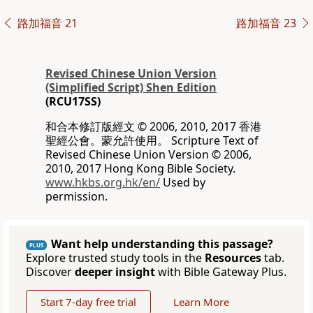
路加福音 21
路加福音 23
Revised Chinese Union Version
(Simplified Script) Shen Edition
(RCU17SS)
和合本修訂版經文 © 2006, 2010, 2017 香港
聖經公會。蒙允許使用。 Scripture Text of
Revised Chinese Union Version © 2006,
2010, 2017 Hong Kong Bible Society.
www.hkbs.org.hk/en/
Used by
permission.
Want help understanding this passage?
PLUS
Explore trusted study tools in the
Resources
tab.
Discover
deeper insight
with Bible Gateway Plus.
Start 7-day free trial
Learn More