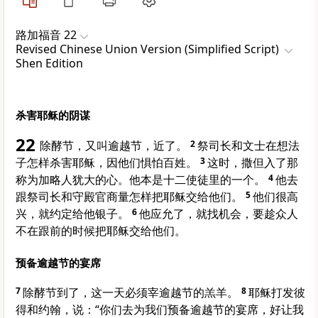
路加福音 22
Revised Chinese Union Version (Simplified Script)
Shen Edition
杀害耶稣的阴谋
22
除酵节，又叫逾越节，近了。
2
祭司长和文士在想法
子怎样杀害耶稣，因他们惧怕百姓。
3
这时，撒但入了那
称为
加略
人
犹大
的心。他本是十二使徒里的一个。
4
他去
跟祭司长和守殿官商量怎样把耶稣交给他们。
5
他们很高
兴，就约定给他银子。
6
他应允了，就找机会，要趁众人
不在跟前的时候把耶稣交给他们。
预备逾越节的宴席
7
除酵节到了，这一天必须宰逾越节的羔羊。
8
耶稣打发
彼
得
和
约翰
，说：“你们去为我们预备逾越节的宴席，好让我