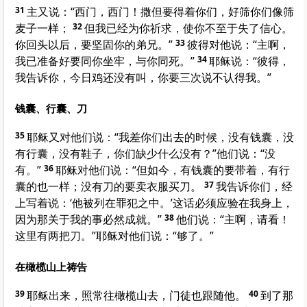
31
主又说：“
西门
，
西门
！撒但要得着你们，好筛你们像筛
麦子一样；
32
但我已经为你祈求，使你不至于失了信心。
你回头以后，要坚固你的弟兄。”
33
彼得
对他说：“主啊，
我已准备好要同你坐牢，与你同死。”
34
耶稣说：“
彼得
，
我告诉你，今日鸡还没有叫，你要三次说不认得我。”
钱囊、行囊、刀
35
耶稣又对他们说：“我差你们出去的时候，没有钱囊，没
有行囊，没有鞋子，你们缺少什么没有？”他们说：“没
有。”
36
耶稣对他们说：“但如今，有钱囊的要带着，有行
囊的也一样；没有刀的要卖衣服买刀。
37
我告诉你们，经
上写着说：‘他被列在罪犯之中。’这话必须应验在我身上，
因为那关于我的事必然成就。”
38
他们说：“主啊，请看！
这里有两把刀。”耶稣对他们说：“够了。”
在橄榄山上祷告
39
耶稣出来，照常往
橄榄山
去，门徒也跟随他。
40
到了那