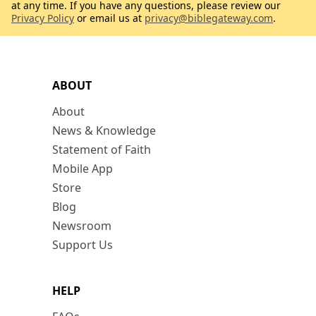
at any time. If you have any questions, please review our
Privacy Policy
or email us at
privacy@biblegateway.com
.
ABOUT
About
News & Knowledge
Statement of Faith
Mobile App
Store
Blog
Newsroom
Support Us
HELP