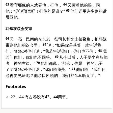
63
看守耶稣的人戏弄他，打他，
64
又蒙着他的眼，问
他：“你说预言吧！打你的是谁？”
65
他们还用许多别的话
辱骂他。
耶稣在议会受审
66
天一亮，民间的众长老、祭司长和文士都聚集，把耶稣
带到他们的议会里，
67
说：“如果你是基督，就告诉我
们。”耶稣对他们说：“我若告诉你们，你们也不信；
68
我
若问你们，你们也不回答。
69
从今以后，人子要坐在权能
者 神的右边。”
70
他们都说：“那么，你是 神的儿子
了？”耶稣对他们说：“你们说我是。”
71
他们说：“我们何
必再要见证呢？他亲口所说的，我们都亲耳听见了。”
Footnotes
22．44
有古卷没有43、44两节。