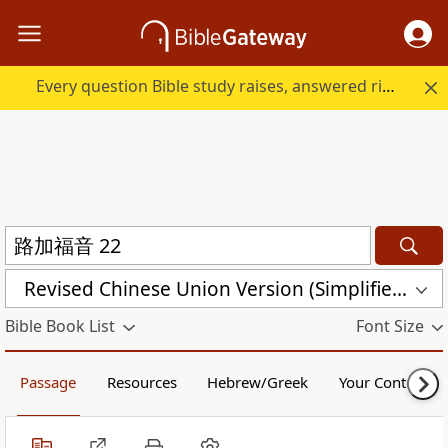
Every question Bible study raises, answered right here.
Revised Chinese Union Version (Simplified Script) Shen Edition (RCU17SS)
Bible Book List
Font Size
Passage
Resources
Hebrew/Greek
Your Content