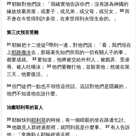
29
耶穌對他們說：
「我確實地告訴你們：沒有誰為神國的
緣故捨棄房屋，或妻子，或兄弟，或父母，或兒女，
30
而
不會在今世得到許多倍，在來世得到永恆生命的。」
第三次預言受難
31
耶穌把十二使徒
[
f
]
帶到一邊，對他們說：
「看，我們現在
上
耶路撒冷
去，那藉著先知們所寫的一切有關人子的事，
都要成就。
32
要知道，他將被交給外邦人，被戲弄、受凌
辱、被人吐唾沫；
33
他們要鞭打他，並殺害他；然後在第
三天，他要復活。」
34
但門徒們一點也不領悟這些話。這話對他們是隱藏的，
他們不知道他在說什麼。
治癒耶利哥的盲人
35
耶穌快到
耶利哥
的時候，有一個瞎眼的坐在路邊乞討。
36
他聽見人群經過那裡，就問到底是什麼事。
37
有人告訴
他：「
拿撒勒
人耶穌經過這裡。」