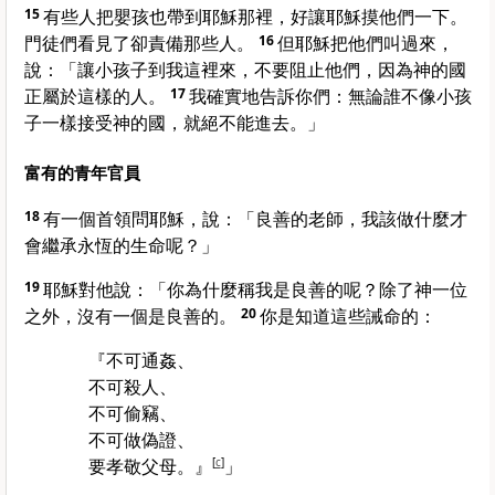
15
有些人把嬰孩也帶到耶穌那裡，好讓耶穌摸他們一下。
門徒們看見了卻責備那些人。
16
但耶穌把他們叫過來，
說：
「讓小孩子到我這裡來，不要阻止他們，因為神的國
正屬於這樣的人。
17
我確實地告訴你們：無論誰不像小孩
子一樣接受神的國，就絕不能進去。」
富有的青年官員
18
有一個首領問耶穌，說：「良善的老師，我該做什麼才
會繼承永恆的生命呢？」
19
耶穌對他說：
「你為什麼稱我是良善的呢？除了神一位
之外，沒有一個是良善的。
20
你是知道這些誡命的：
『不可通姦、
不可殺人、
不可偷竊、
不可做偽證、
要孝敬父母。』
[
c
]
」