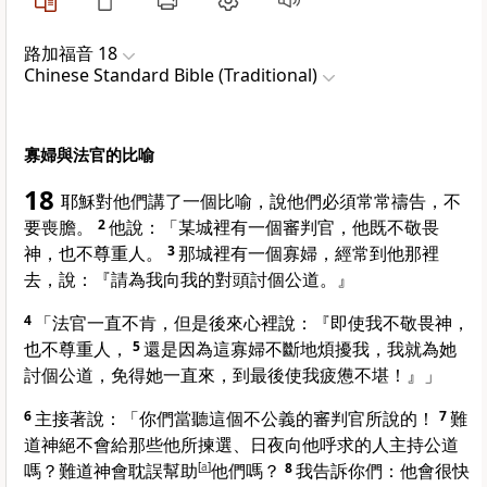
路加福音 18
Chinese Standard Bible (Traditional)
寡婦與法官的比喻
18
耶穌對他們講了一個比喻，說他們必須常常禱告，不
要喪膽。
2
他說：
「某城裡有一個審判官，他既不敬畏
神，也不尊重人。
3
那城裡有一個寡婦，經常到他那裡
去，說：『請為我向我的對頭討個公道。』
4
「法官一直不肯，但是後來心裡說：『即使我不敬畏神，
也不尊重人，
5
還是因為這寡婦不斷地煩擾我，我就為她
討個公道，免得她一直來，到最後使我疲憊不堪！』」
6
主接著說：
「你們當聽這個不公義的審判官所說的！
7
難
道神絕不會給那些他所揀選、日夜向他呼求的人主持公道
嗎？難道神會耽誤幫助
[
a
]
他們嗎？
8
我告訴你們：他會很快