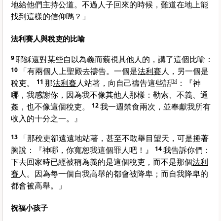
地給他們主持公道。不過人子回來的時候，難道在地上能
找到這樣的信仰嗎？」
法利賽人與稅吏的比喻
9
耶穌還對某些自以為義而藐視其他人的，講了這個比喻：
10
「有兩個人上聖殿去禱告。一個是
法利賽
人，另一個是
稅吏。
11
那
法利賽
人站著，向自己禱告這些話
[
b
]
：『神
哪，我感謝你，因為我不像其他人那樣：勒索、不義、通
姦，也不像這個稅吏。
12
我一週禁食兩次，並奉獻我所有
收入的十分之一。』
13
「那稅吏卻遠遠地站著，甚至不敢舉目望天，可是捶著
胸說：『神哪，你寬恕我這個罪人吧！』
14
我告訴你們：
下去回家時已經被稱為義的是這個稅吏，而不是那個
法利
賽
人。因為每一個自我高舉的都會被降卑；而自我降卑的
都會被高舉。」
祝福小孩子