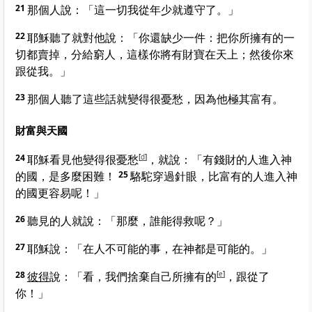
21
那個人說：「這一切我從年少就遵守了。」
22
耶穌聽了就對他說：
「你還缺少一件：把你所擁有的一
切都賣掉，分給窮人，這樣你將有財寶在天上；然後你來
跟從我。」
23
那個人聽了這些話就變得很憂愁，因為他極其富有。
財富與天國
24
耶穌看見他變得很憂愁
[
d
]
，就說：
「有錢財的人進入神
的國，是多麼困難！
25
駱駝穿過針眼，比富有的人進入神
的國更容易呢！」
26
聽見的人就說：「那麼，誰能得救呢？」
27
耶穌說：
「在人不可能的事，在神都是可能的。」
28
彼得
說：「看，我們捨棄自己所擁有的
[
e
]
，跟從了
你！」