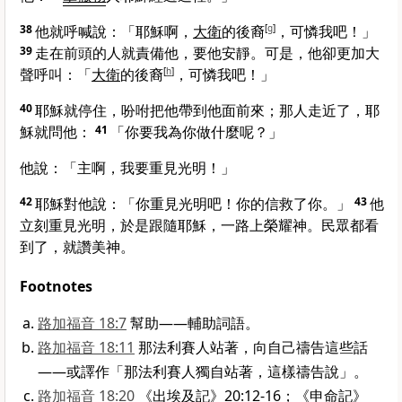
38
他就呼喊說：「耶穌啊，
大衛
的後裔
[
g
]
，可憐我吧！」
39
走在前頭的人就責備他，要他安靜。可是，他卻更加大
聲呼叫：「
大衛
的後裔
[
h
]
，可憐我吧！」
40
耶穌就停住，吩咐把他帶到他面前來；那人走近了，耶
穌就問他：
41
「你要我為你做什麼呢？」
他說：「主啊，我要重見光明！」
42
耶穌對他說：
「你重見光明吧！你的信救了你。」
43
他
立刻重見光明，於是跟隨耶穌，一路上榮耀神。民眾都看
到了，就讚美神。
Footnotes
路加福音 18:7
幫助——輔助詞語。
路加福音 18:11
那法利賽人站著，向自己禱告這些話
——或譯作「那法利賽人獨自站著，這樣禱告說」。
路加福音 18:20
《出埃及記》20:12-16；《申命記》