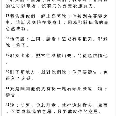
的 也 可 以 帶 著 ， 沒 有 刀 的 要 賣 衣 服 買 刀 。
37
我 告 訴 你 們 ， 經 上 寫 著 說 ： 他 被 列 在 罪 犯 之
中 。 這 話 必 應 驗 在 我 身 上 ； 因 為 那 關 係 我 的 事
必 然 成 就 。
38
他 們 說 ： 主 阿 ， 請 看 ！ 這 裡 有 兩 把 刀 。 耶 穌
說 ： 夠 了 。
39
耶 穌 出 來 ， 照 常 往 橄 欖 山 去 ， 門 徒 也 跟 隨 他
。
40
到 了 那 地 方 ， 就 對 他 們 說 ： 你 們 要 禱 告 ， 免
得 入 了 迷 惑 。
41
於 是 離 開 他 們 約 有 扔 一 塊 石 頭 那 麼 遠 ， 跪 下
禱 告 ，
42
說 ： 父 阿 ！ 你 若 願 意 ， 就 把 這 杯 撤 去 ； 然 而
， 不 要 成 就 我 的 意 思 ， 只 要 成 就 你 的 意 思 。