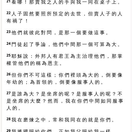
21
看 哪 ！ 那 賣 我 之 人 的 手 與 我 一 同 在 桌 子 上 。
22
人 子 固 然 要 照 所 預 定 的 去 世 ， 但 賣 人 子 的 人
有 禍 了 ！
23
他 們 就 彼 此 對 問 ， 是 那 一 個 要 做 這 事 。
24
門 徒 起 了 爭 論 ， 他 們 中 間 那 一 個 可 算 為 大 。
25
耶 穌 說 ： 外 邦 人 有 君 王 為 主 治 理 他 們 ， 那 掌
權 管 他 們 的 稱 為 恩 主 。
26
但 你 們 不 可 這 樣 ； 你 們 裡 頭 為 大 的 ， 倒 要 像
年 幼 的 ； 為 首 領 的 ， 倒 要 像 服 事 人 的 。
27
是 誰 為 大 ？ 是 坐 席 的 呢 ？ 是 服 事 人 的 呢 ？ 不
是 坐 席 的 大 麼 ？ 然 而 ， 我 在 你 們 中 間 如 同 服 事
人 的 。
28
我 在 磨 煉 之 中 ， 常 和 我 同 在 的 就 是 你 們 。
29
我 將 國 賜 給 你 們 ， 正 如 我 父 賜 給 我 一 樣 ，