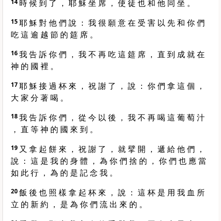
14
時 候 到 了 ， 耶 穌 坐 席 ， 使 徒 也 和 他 同 坐 。
15
耶 穌 對 他 們 說 ： 我 很 願 意 在 受 害 以 先 和 你 們
吃 這 逾 越 節 的 筵 席 。
16
我 告 訴 你 們 ， 我 不 再 吃 這 筵 席 ， 直 到 成 就 在
神 的 國 裡 。
17
耶 穌 接 過 杯 來 ， 祝 謝 了 ， 說 ： 你 們 拿 這 個 ，
大 家 分 著 喝 。
18
我 告 訴 你 們 ， 從 今 以 後 ， 我 不 再 喝 這 葡 萄 汁
， 直 等 神 的 國 來 到 。
19
又 拿 起 餅 來 ， 祝 謝 了 ， 就 擘 開 ， 遞 給 他 們 ，
說 ： 這 是 我 的 身 體 ， 為 你 們 捨 的 ， 你 們 也 應 當
如 此 行 ， 為 的 是 記 念 我 。
20
飯 後 也 照 樣 拿 起 杯 來 ， 說 ： 這 杯 是 用 我 血 所
立 的 新 約 ， 是 為 你 們 流 出 來 的 。