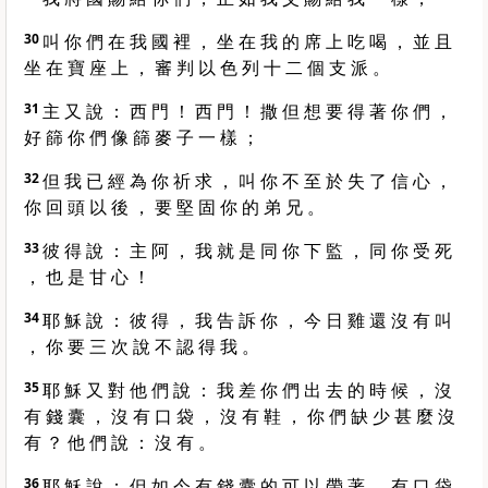
30
叫 你 們 在 我 國 裡 ， 坐 在 我 的 席 上 吃 喝 ， 並 且
坐 在 寶 座 上 ， 審 判 以 色 列 十 二 個 支 派 。
31
主 又 說 ： 西 門 ！ 西 門 ！ 撒 但 想 要 得 著 你 們 ，
好 篩 你 們 像 篩 麥 子 一 樣 ；
32
但 我 已 經 為 你 祈 求 ， 叫 你 不 至 於 失 了 信 心 ，
你 回 頭 以 後 ， 要 堅 固 你 的 弟 兄 。
33
彼 得 說 ： 主 阿 ， 我 就 是 同 你 下 監 ， 同 你 受 死
， 也 是 甘 心 ！
34
耶 穌 說 ： 彼 得 ， 我 告 訴 你 ， 今 日 雞 還 沒 有 叫
， 你 要 三 次 說 不 認 得 我 。
35
耶 穌 又 對 他 們 說 ： 我 差 你 們 出 去 的 時 候 ， 沒
有 錢 囊 ， 沒 有 口 袋 ， 沒 有 鞋 ， 你 們 缺 少 甚 麼 沒
有 ？ 他 們 說 ： 沒 有 。
36
耶 穌 說 ： 但 如 今 有 錢 囊 的 可 以 帶 著 ， 有 口 袋