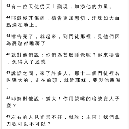
43
有 一 位 天 使 從 天 上 顯 現 ， 加 添 他 的 力 量 。
44
耶 穌 極 其 傷 痛 ， 禱 告 更 加 懇 切 ， 汗 珠 如 大 血
點 滴 在 地 上 。
45
禱 告 完 了 ， 就 起 來 ， 到 門 徒 那 裡 ， 見 他 們 因
為 憂 愁 都 睡 著 了 ，
46
就 對 他 們 說 ： 你 們 為 甚 麼 睡 覺 呢 ？ 起 來 禱 告
， 免 得 入 了 迷 惑 ！
47
說 話 之 間 ， 來 了 許 多 人 。 那 十 二 個 門 徒 裡 名
叫 猶 大 的 ， 走 在 前 頭 ， 就 近 耶 穌 ， 要 與 他 親 嘴
。
48
耶 穌 對 他 說 ： 猶 大 ！ 你 用 親 嘴 的 暗 號 賣 人 子
麼 ？
49
左 右 的 人 見 光 景 不 好 ， 就 說 ： 主 阿 ﹗ 我 們 拿
刀 砍 可 以 不 可 以 ？