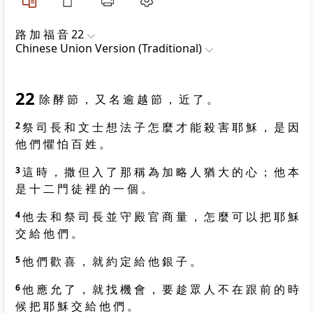
路 加 福 音 22
Chinese Union Version (Traditional)
22
除 酵 節 ， 又 名 逾 越 節 ， 近 了 。
2
祭 司 長 和 文 士 想 法 子 怎 麼 才 能 殺 害 耶 穌 ， 是 因
他 們 懼 怕 百 姓 。
3
這 時 ， 撒 但 入 了 那 稱 為 加 略 人 猶 大 的 心 ； 他 本
是 十 二 門 徒 裡 的 一 個 。
4
他 去 和 祭 司 長 並 守 殿 官 商 量 ， 怎 麼 可 以 把 耶 穌
交 給 他 們 。
5
他 們 歡 喜 ， 就 約 定 給 他 銀 子 。
6
他 應 允 了 ， 就 找 機 會 ， 要 趁 眾 人 不 在 跟 前 的 時
候 把 耶 穌 交 給 他 們 。