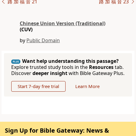
路 加 福 音 21
路 加 福 音 23
Chinese Union Version (Traditional)
(CUV)
by
Public Domain
Want help understanding this passage?
PLUS
Explore trusted study tools in the
Resources
tab.
Discover
deeper insight
with Bible Gateway Plus.
Start 7-day free trial
Learn More
Sign Up for Bible Gateway: News &