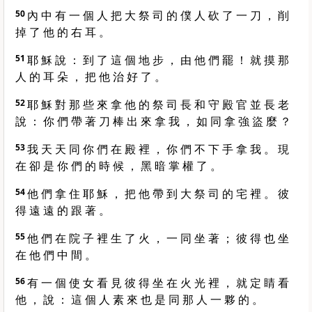
50
內 中 有 一 個 人 把 大 祭 司 的 僕 人 砍 了 一 刀 ， 削
掉 了 他 的 右 耳 。
51
耶 穌 說 ： 到 了 這 個 地 步 ， 由 他 們 罷 ！ 就 摸 那
人 的 耳 朵 ， 把 他 治 好 了 。
52
耶 穌 對 那 些 來 拿 他 的 祭 司 長 和 守 殿 官 並 長 老
說 ： 你 們 帶 著 刀 棒 出 來 拿 我 ， 如 同 拿 強 盜 麼 ？
53
我 天 天 同 你 們 在 殿 裡 ， 你 們 不 下 手 拿 我 。 現
在 卻 是 你 們 的 時 候 ， 黑 暗 掌 權 了 。
54
他 們 拿 住 耶 穌 ， 把 他 帶 到 大 祭 司 的 宅 裡 。 彼
得 遠 遠 的 跟 著 。
55
他 們 在 院 子 裡 生 了 火 ， 一 同 坐 著 ； 彼 得 也 坐
在 他 們 中 間 。
56
有 一 個 使 女 看 見 彼 得 坐 在 火 光 裡 ， 就 定 睛 看
他 ， 說 ： 這 個 人 素 來 也 是 同 那 人 一 夥 的 。