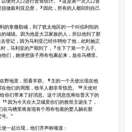
，以便对人口进行普查统计。
2
这是第一次人口普
里扭做叙利亚总督，
3
因此，所有的人都回到自己
利的拿撒勒城，到了犹太地区的一个叫伯利恒的
族的城镇。因为他是大卫家族的人，所以他到了那
起去登记，因为马利亚已经许聘给了他，此时她正
里时，马利亚的产期到了，
7
生下了第一个儿子。
纳他们，她便把孩子用布包裹起来，放在马槽里。
在野地里，照看羊群。
9
主的一个天使出现在他
耀在他们的周围，牧羊人都非常惊恐。
10
天使对
我给你们带来了好消息。这个消息也将给普天下的
。
11
因为今天在大卫城里你们的救世主诞生了，
们在马槽里将发现有个用布包着的婴儿躺在那
号。”
天使一起出现，他们齐声称颂道：