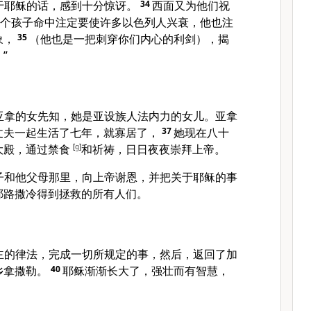
于耶稣的话，感到十分惊讶。
34
西面又为他们祝
这个孩子命中注定要使许多以色列人兴衰，他也注
象，
35
（他也是一把刺穿你们内心的利剑），揭
”
亚拿的女先知，她是亚设族人法内力的女儿。亚拿
丈夫一起生活了七年，就寡居了，
37
她现在八十
大殿，通过禁食
[
g
]
和祈祷，日日夜夜崇拜上帝。
子和他父母那里，向上帝谢恩，并把关于耶稣的事
耶路撒冷得到拯救的所有人们。
主的律法，完成一切所规定的事，然后，返回了加
乡拿撒勒。
40
耶稣渐渐长大了，强壮而有智慧，
。