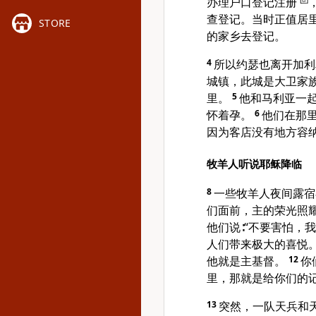
办理户口登记注册
查登记。当时正值居
STORE
的家乡去登记。
4
所以约瑟也离开加利
城镇，此城是大卫家
里。
5
他和马利亚一
怀着孕。
6
他们在那
因为客店没有地方容
牧羊人听说耶稣降临
8
一些牧羊人夜间露宿
们面前，主的荣光照
他们说∶“不要害怕，
人们带来极大的喜悦
他就是主基督。
12
你
里，那就是给你们的记
13
突然，一队天兵和