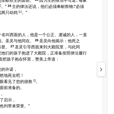
他呈献在主的面前。
因为主的律法中写道∶“每家
c
]
。”
24
主的律法还说，他们必须奉献祭物∶“必须
或两只幼鸽
[
e
]
。”
个名叫西面的人，他是一个公正、虔诚的人，一直
列。圣灵与他同在。
26
圣灵向他揭示：他死之
基督。
27
圣灵引导西面来到大殿院里，与此同
把他们的孩子抱进了大殿院，正准备按照律法履行
面把孩子抱在怀里，赞美上帝道：
您的许诺，
然地死去吧！
亲眼看见了您的拯救
[
f
]
。
面前准备的。
，
了启示，
色列带来荣誉。”