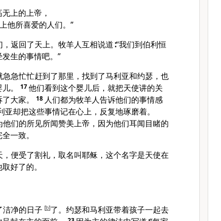
高无上的上帝，
上他所喜爱的人们。”
，返回了天上。牧羊人互相说道∶“我们到伯利恒
发生的事情吧。”
就急急忙忙赶到了那里，找到了马利亚和约瑟，也
婴儿。
17
他们看到这个婴儿后，就把天使讲的关
诉了大家。
18
人们都为牧羊人告诉他们的事情感
利亚却把这些事情记在心上，反复地琢磨着。
为他们的所见所闻赞美上帝，因为他们耳闻目睹的
完全一致。
天，便受了割礼，取名叫耶稣，这个名字是天使在
他取好了的。
了洁净的日子
[
b
]
了。约瑟和马利亚带着孩子一起去
23