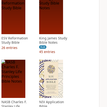
ESV Reformation
King James Study
Study Bible
Bible Notes
26
entries
PLUS
45
entries
NASB Charles F.
NIV Application
Stanley Life
Bible