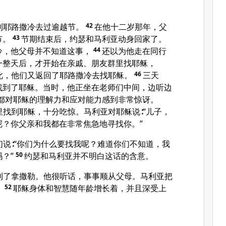
到耶路撒冷去过逾越节。
42
在他十二岁那年，父
节。
43
节期结束后，约瑟和马利亚动身回家了。
冷，他父母并不知道这事，
44
还以为他走在同行
一整天后，才开始在亲戚、朋友群里找耶稣，
此，他们又返回了耶路撒冷去找耶稣。
46
三天
找到了耶稣。当时，他正坐在老师们中间，边听边
都对耶稣的理解力和应对能力感到非常惊讶。
找到耶稣，十分吃惊。马利亚对耶稣说∶“儿子，
呢？你父亲和我都在非常焦急地寻找你。”
说∶“你们为什么要找我呢？难道你们不知道，我
？”
50
约瑟和马利亚并不明白这话的含意。
到了拿撒勒。他很听话，事事顺从父母。马利亚把
。
52
耶稣身体和智慧随年龄增长着，并且深受上