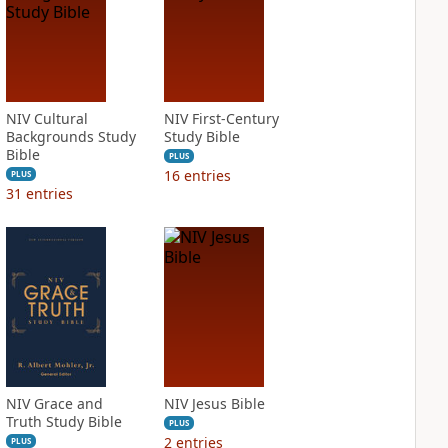
NIV Cultural
NIV First-Century
Backgrounds Study
Study Bible
Bible
PLUS
16
entries
PLUS
31
entries
NIV Grace and
NIV Jesus Bible
Truth Study Bible
PLUS
2
entries
PLUS