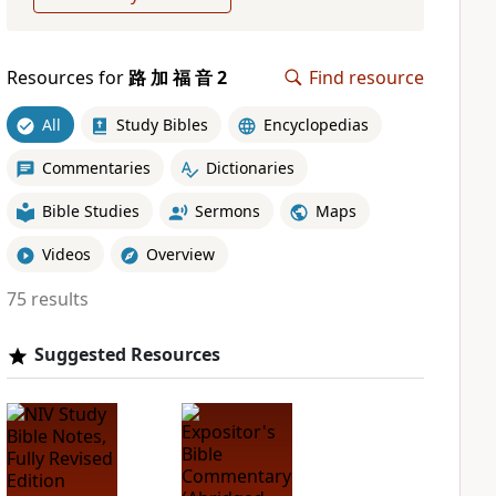
Resources for
路 加 福 音 2
Find resource
All
Study Bibles
Encyclopedias
Commentaries
Dictionaries
Bible Studies
Sermons
Maps
Videos
Overview
75 results
Suggested Resources