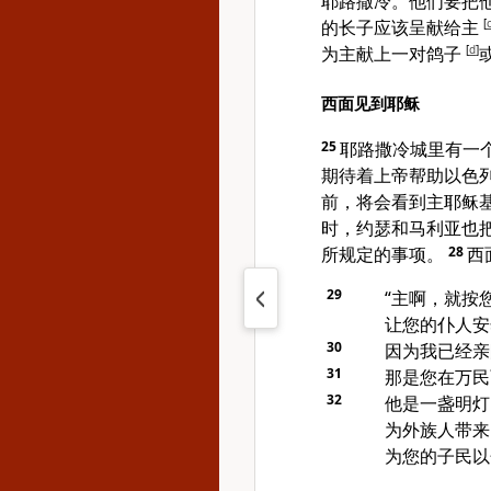
耶路撒冷。他们要把
的长子应该呈献给主
[
为主献上一对鸽子
[
d
]
西面见到耶稣
25
耶路撒冷城里有一
期待着上帝帮助以色
前，将会看到主耶稣
时，约瑟和马利亚也
所规定的事项。
28
西
29
“主啊，就按
让您的仆人安
30
因为我已经
31
那是您在万民
32
他是一盏明灯
为外族人带来
为您的子民以