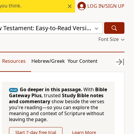
you think.
LOG IN/SIGN UP
Chinese New Testament: Easy-to-Read Version (ERV-ZH)
Font Size
Resources
Hebrew/Greek
Your Content
Go deeper in this passage.
With
Bible
PLUS
Gateway Plus
, trusted
Study Bible notes
and commentary
show beside the verses
you're reading—so you can explore the
meaning and context of Scripture without
leaving the page.
Start 7-day free trial
Learn More