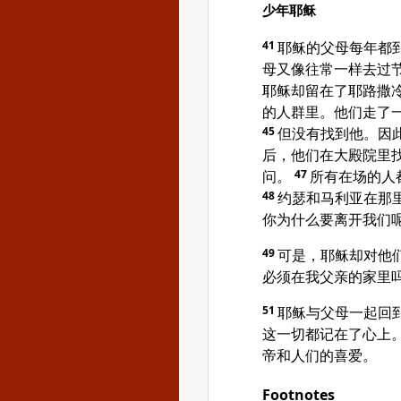
少年耶稣
41
耶稣的父母每年都
母又像往常一样去过
耶稣却留在了耶路撒
的人群里。他们走了
45
但没有找到他。因
后，他们在大殿院里
问。
47
所有在场的人
48
约瑟和马利亚在那里
你为什么要离开我们
49
可是，耶稣却对他们
必须在我父亲的家里吗
51
耶稣与父母一起回
这一切都记在了心上
帝和人们的喜爱。
Footnotes