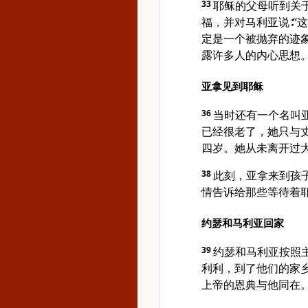
33
耶稣的父母听到关
福，并对马利亚说∶“
定是一个被抛弃的迹
露许多人的内心思想。
亚拿见到耶稣
36
当时还有一个名叫
已经很老了，她只与
四岁。她从未离开过
38
此刻，亚拿来到孩
情告诉给那些等待着
约瑟和马利亚回家
39
约瑟和马利亚按照
利利，到了他们的家
上帝的恩典与他同在