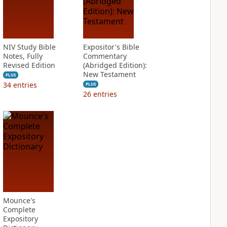
NIV Study Bible
Expositor's Bible
Notes, Fully
Commentary
Revised Edition
(Abridged Edition):
New Testament
PLUS
34
entries
PLUS
26
entries
Mounce's
Complete
Expository