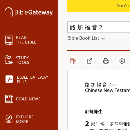
You're
READ
Bible Book List
THE BIBLE
STUDY
TOOLS
BIBLE GATEWAY
PLUS
路 加 福 音 2
Chinese New Testame
BIBLE NEWS
耶稣降生
EXPLORE
MORE
2
那时候，罗马皇帝
[
a
]