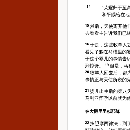
14
“荣耀归于至
和平赐给在地
15
然后，天使离开他们
去看看主告诉我们已经
16
于是，这些牧羊人
看见了躺在马槽里的
于这个婴儿的事情告
到惊讶。
19
但是，马
20
牧羊人回去后，都
事情正与天使所说的
21
婴儿出生后的第八
马利亚怀孕以前就为
在大殿里呈献耶稣
22
按照摩西律法，到