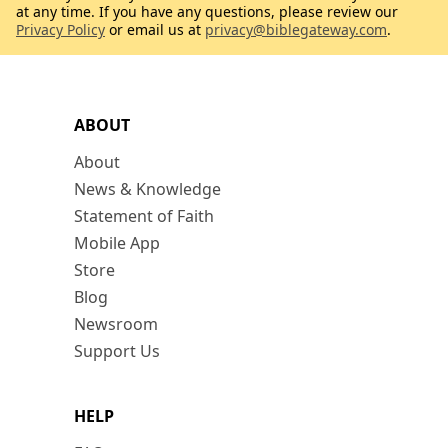
at any time. If you have any questions, please review our
Privacy Policy
or email us at
privacy@biblegateway.com
.
ABOUT
About
News & Knowledge
Statement of Faith
Mobile App
Store
Blog
Newsroom
Support Us
HELP