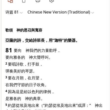
诗篇 81
Chinese New Version (Traditional)
歌頌 神的恩召與寬容
亞薩的詩，交給詩班長，用“迦特”的樂器。
81
要向 神我們的力量歡呼，
要向雅各的 神大聲呼叫。
2
要唱詩歌，打手鼓，
彈奏美好的琴瑟。
3
要在月朔，在月望，
在我們守節的日子吹角。
4
因為這是給以色列的律例，
是雅各的 神的典章。
5
約瑟從埃及地出來（“約瑟從埃及地出來”或譯：“ 神出