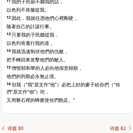
11
我的子民卻不聽我的話，
以色列不肯服從我。
12
因此，我就任憑他們心裡剛硬，
隨著自己的計謀行事。
13
只要我的子民聽從我，
以色列肯遵行我的道，
14
我就迅速制伏他們的仇敵，
把手轉回來攻擊他們的敵人。
15
憎恨耶和華的人必向他假意歸順，
他們的刑期必永無止境。
16
但我（“我”原文作“他”）必把上好的麥子給你們（“你
們”原文作“他”）吃，
又用磐石裡的蜂蜜使你們飽足。”
诗篇 80
诗篇 82