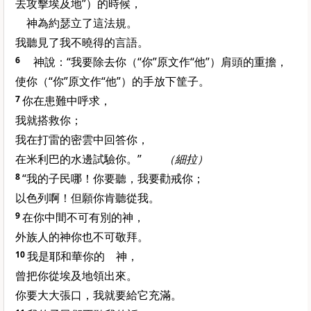
去攻擊埃及地”）的時候，
神為約瑟立了這法規。
我聽見了我不曉得的言語。
6
神說：“我要除去你（“你”原文作“他”）肩頭的重擔，
使你（“你”原文作“他”）的手放下筐子。
7
你在患難中呼求，
我就搭救你；
我在打雷的密雲中回答你，
在米利巴的水邊試驗你。”
（細拉）
8
“我的子民哪！你要聽，我要勸戒你；
以色列啊！但願你肯聽從我。
9
在你中間不可有別的神，
外族人的神你也不可敬拜。
10
我是耶和華你的 神，
曾把你從埃及地領出來。
你要大大張口，我就要給它充滿。