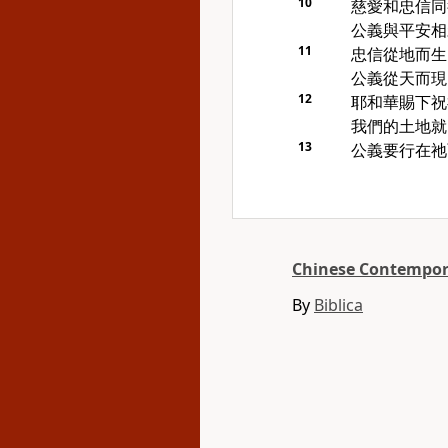
10
慈愛和忠信同
公義與平安相
11
忠信從地而生
公義從天而現
12
耶和華賜下祝
我們的土地就
13
公義要行在祂
Chinese Contempora
By
Biblica