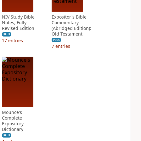
NIV Study Bible
Expositor's Bible
Notes, Fully
Commentary
Revised Edition
(Abridged Edition):
Old Testament
PLUS
17
entries
PLUS
7
entries
Mounce's
Complete
Expository
Dictionary
PLUS