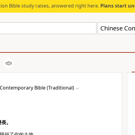
ion Bible study raises, answered right here.
Plans start u
Contemporary Bible (Traditional)
樂長。
賜福了你的土地，