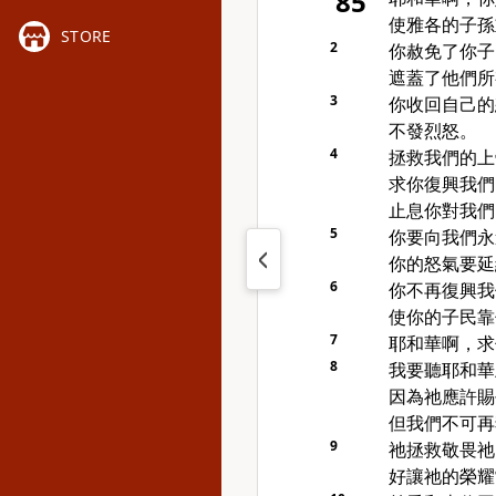
85
使雅各的子孫
STORE
2
你赦免了你子
遮蓋了他們所
3
你收回自己的
不發烈怒。
4
拯救我們的上
求你復興我們
止息你對我們
5
你要向我們永
你的怒氣要延
6
你不再復興我
使你的子民靠
7
耶和華啊，求
8
我要聽耶和華
因為祂應許賜
但我們不可再
9
祂拯救敬畏祂
好讓祂的榮耀