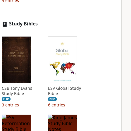
4
entries
Study Bibles
CSB Tony Evans
ESV Global Study
Study Bible
Bible
PLUS
PLUS
3
entries
6
entries