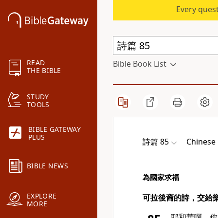
Every quest
READ
Bible Book List
THE BIBLE
STUDY
TOOLS
BIBLE GATEWAY
PLUS
詩篇 85
Chinese 
BIBLE NEWS
為國家求福
EXPLORE
可拉後裔的詩，交給
MORE
耶和華啊，你