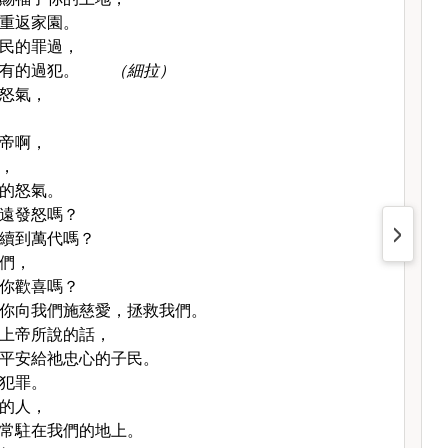
重返家園。
民的罪過，
有的過犯。
（細拉）
怒氣，
帝啊，
，
的怒氣。
遠發怒嗎？
續到萬代嗎？
們，
你歡喜嗎？
你向我們施慈愛，拯救我們。
上帝所說的話，
平安給祂忠心的子民。
犯罪。
的人，
常駐在我們的地上。