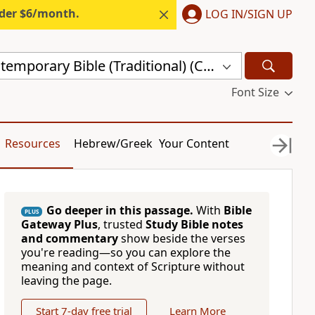
nder $6/month.
LOG IN/SIGN UP
Chinese Contemporary Bible (Traditional) (CCBT)
Font Size
Resources
Hebrew/Greek
Your Content
Go deeper in this passage.
With
Bible
PLUS
Gateway Plus
, trusted
Study Bible notes
and commentary
show beside the verses
you're reading—so you can explore the
meaning and context of Scripture without
leaving the page.
Start 7-day free trial
Learn More