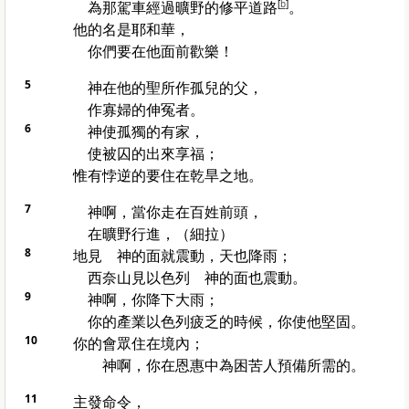
為那駕車經過曠野的修平道路
[
b
]
。
他的名是耶和華，
你們要在他面前歡樂！
5
神在他的聖所作孤兒的父，
作寡婦的伸冤者。
6
神使孤獨的有家，
使被囚的出來享福；
惟有悖逆的要住在乾旱之地。
7
神啊，當你走在百姓前頭，
在曠野行進，（細拉）
8
地見 神的面就震動，天也降雨；
西奈山
見
以色列
神的面也震動。
9
神啊，你降下大雨；
你的產業
以色列
疲乏的時候，你使他堅固。
10
你的會眾住在境內；
神啊，你在恩惠中為困苦人預備所需的。
11
主發命令，