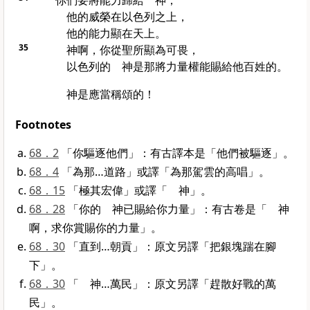
你們要將能力歸給 神；
他的威榮在
以色列
之上，
他的能力顯在天上。
35
神啊，你從聖所顯為可畏，
以色列
的 神是那將力量權能賜給他百姓的。
神是應當稱頌的！
Footnotes
68．2
「你驅逐他們」：有古譯本是「他們被驅逐」。
68．4
「為那…道路」或譯「為那駕雲的高唱」。
68．15
「極其宏偉」或譯「 神」。
68．28
「你的 神已賜給你力量」：有古卷是「 神
啊，求你賞賜你的力量」。
68．30
「直到…朝貢」：原文另譯「把銀塊踹在腳
下」。
68．30
「 神…萬民」：原文另譯「趕散好戰的萬
民」。