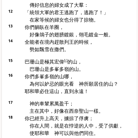
傳好信息的婦女成了大羣：
12
「統領大軍的君王逃跑了，逃跑了！」
在家等候的婦女也分得了掠物。
13
你們躺臥在羊圈，
好像鴿子的翅膀鍍銀，翎毛鍍金一般。
14
全能者在境內趕散列王的時候，
勢如飄雪在
撒們
。
15
巴珊山
是極其宏偉
[
c
]
的山，
巴珊山
是多峯多嶺的山。
16
你們多峯多嶺的山哪，
為何以妒忌的眼光看 神所願居住的山？
耶和華必住這山，直到永遠！
17
神的車輦累萬盈千；
主在其中，好像在
西奈
聖山一樣。
18
你已經升上高天，擄掠了俘虜；
你在人間，就是在悖逆的人中，受了供獻，
使耶和華 神可以與他們同住。