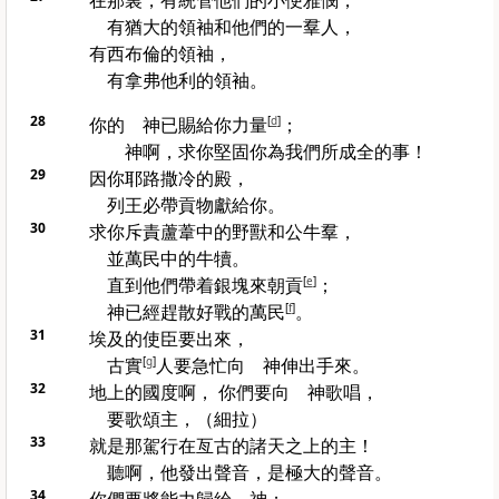
在那裏，有統管他們的小
便雅憫
，
有
猶大
的領袖和他們的一羣人，
有
西布倫
的領袖，
有
拿弗他利
的領袖。
28
你的 神已賜給你力量
[
d
]
；
神啊，求你堅固你為我們所成全的事！
29
因你
耶路撒冷
的殿，
列王必帶貢物獻給你。
30
求你斥責蘆葦中的野獸和公牛羣，
並萬民中的牛犢。
直到他們帶着銀塊來朝貢
[
e
]
；
神已經趕散好戰的萬民
[
f
]
。
31
埃及
的使臣要出來，
古實
[
g
]
人要急忙向 神伸出手來。
32
地上的國度啊， 你們要向 神歌唱，
要歌頌主，（細拉）
33
就是那駕行在亙古的諸天之上的主！
聽啊，他發出聲音，是極大的聲音。
34