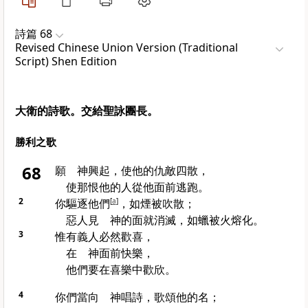
詩篇 68
Revised Chinese Union Version (Traditional
Script) Shen Edition
大衛的詩歌。交給聖詠團長。
勝利之歌
68
願 神興起，使他的仇敵四散，
使那恨他的人從他面前逃跑。
2
你驅逐他們
[
a
]
，如煙被吹散；
惡人見 神的面就消滅，如蠟被火熔化。
3
惟有義人必然歡喜，
在 神面前快樂，
他們要在喜樂中歡欣。
4
你們當向 神唱詩，歌頌他的名；