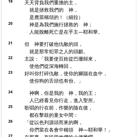
19
天天背負我們重擔的主，
就是拯救我們的 神，
是應當稱頌的！（細拉）
20
神是為我們施行拯救的 神；
人能脫離死亡是在乎主—耶和華。
21
但 神要打破他仇敵的頭，
就是那常犯罪之人的頭顱。
22
主說：「我要使百姓從
巴珊
歸來，
使他們從深海轉回，
23
好叫你打碎仇敵，使你的腳踹在血中，
使你狗的舌頭也有份。」
24
神啊，你是我的 神，我的王；
人已經看見你行走，進入聖所。
25
歌唱的行在前，作樂的隨在後，
都在擊鼓的童女中間：
26
「從
以色列
源頭而來的啊，
你們當在各會中稱頌 神—耶和華！」
27