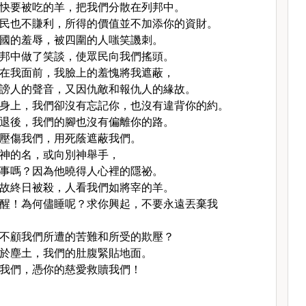
快要被吃的羊，把我們分散在列邦中。
民也不賺利，所得的價值並不加添你的資財。
國的羞辱，被四圍的人嗤笑譏刺。
邦中做了笑談，使眾民向我們搖頭。
在我面前，我臉上的羞愧將我遮蔽，
謗人的聲音，又因仇敵和報仇人的緣故。
身上，我們卻沒有忘記你，也沒有違背你的約。
退後，我們的腳也沒有偏離你的路。
壓傷我們，用死蔭遮蔽我們。
神的名，或向別神舉手，
事嗎？因為他曉得人心裡的隱祕。
故終日被殺，人看我們如將宰的羊。
醒！為何儘睡呢？求你興起，不要永遠丟棄我
不顧我們所遭的苦難和所受的欺壓？
於塵土，我們的肚腹緊貼地面。
我們，憑你的慈愛救贖我們！