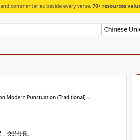
s and commentaries beside every verse.
70+ resources valued at $5,
on Modern Punctuation (Traditional)
詩，交於伶長。