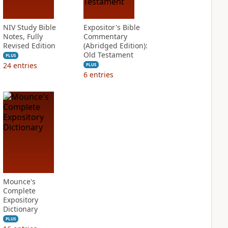
NIV Study Bible
Expositor's Bible
Notes, Fully
Commentary
Revised Edition
(Abridged Edition):
Old Testament
PLUS
24
entries
PLUS
6
entries
Mounce's
Complete
Expository
Dictionary
PLUS