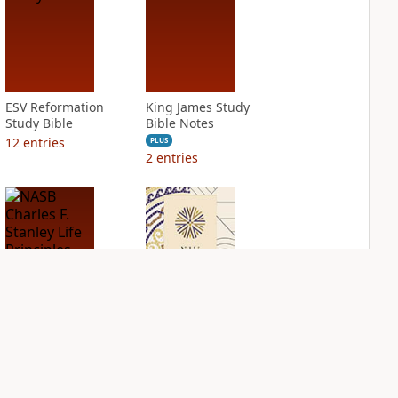
ESV Reformation
King James Study
Study Bible
Bible Notes
12
entries
PLUS
2
entries
NASB Charles F.
NIV Application
Stanley Life
Bible
Principles Bible
PLUS
Notes
7
entries