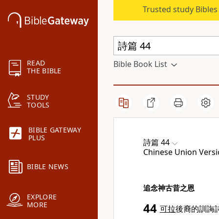
Trusted study Bible
READ
Bible Book List
THE BIBLE
STUDY
TOOLS
BIBLE GATEWAY
PLUS
詩篇 44
Chinese Union Versi
BIBLE NEWS
追念神古昔之恩
EXPLORE
MORE
44
可拉
後裔的訓誨