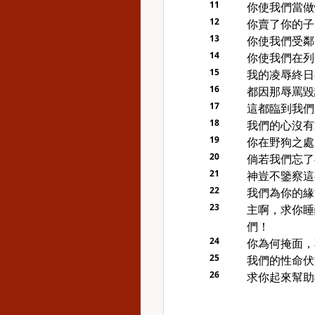
11
你使我們當做
12
你賣了你的子
13
你使我們受鄰
14
你使我們在列
15
我的凌辱終日
16
都因那辱罵毀
17
這都臨到我們
18
我們的心沒有
19
你在野狗之處
20
倘若我們忘了
21
神豈不鑒察這
22
我們為你的緣
23
主啊，求你睡
們！
24
你為何掩面，
25
我們的性命伏
26
求你起來幫助