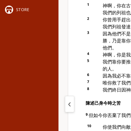
1
神啊，你在古
STORE
我們的列祖也
2
你曾用手趕出
我們列祖發達
3
因為他們不是
勝，乃是靠你
他們。
4
神啊，你是我
5
我們靠你要推
的人。
6
因為我必不靠
7
唯你救了我們
8
我們終日因神
陳述己身今時之苦
9
但如今你丟棄了我們
10
你使我們向敵