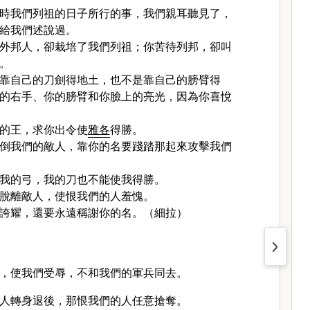
時我們列祖的日子所行的事，我們親耳聽見了，
給我們述說過。
外邦人，卻栽培了我們列祖；你苦待列邦，卻叫
。
靠自己的刀劍得地土，也不是靠自己的膀臂得
的右手、你的膀臂和你臉上的亮光，因為你喜悅
的王，求你出令使
雅各
得勝。
倒我們的敵人，靠你的名要踐踏那起來攻擊我們
我的弓，我的刀也不能使我得勝。
脫離敵人，使恨我們的人羞愧。
誇耀，還要永遠稱謝你的名。（細拉）
，使我們受辱，不和我們的軍兵同去。
人轉身退後，那恨我們的人任意搶奪。