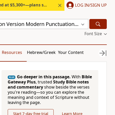
300+—plans start under $6/month.
LOG IN/SIGN UP
Chinese Union Version Modern Punctuation (Traditional) (CUVMPT)
Font Size
Resources
Hebrew/Greek
Your Content
Go deeper in this passage.
With
Bible
PLUS
Gateway Plus
, trusted
Study Bible notes
and commentary
show beside the verses
you're reading—so you can explore the
meaning and context of Scripture without
leaving the page.
Start 7-day free trial
Learn More