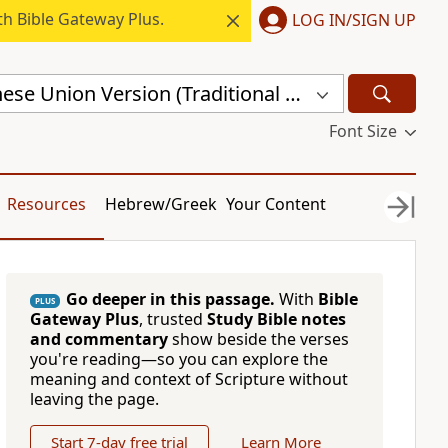
h Bible Gateway Plus.
LOG IN/SIGN UP
Revised Chinese Union Version (Traditional Script) Shen Edition (RCU17TS)
Font Size
Resources
Hebrew/Greek
Your Content
Go deeper in this passage.
With
Bible
PLUS
Gateway Plus
, trusted
Study Bible notes
and commentary
show beside the verses
you're reading—so you can explore the
meaning and context of Scripture without
leaving the page.
Start 7-day free trial
Learn More