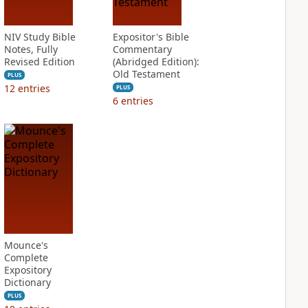
NIV Study Bible
Expositor's Bible
Notes, Fully
Commentary
Revised Edition
(Abridged Edition):
Old Testament
PLUS
12
entries
PLUS
6
entries
Mounce's
Complete
Expository
Dictionary
PLUS