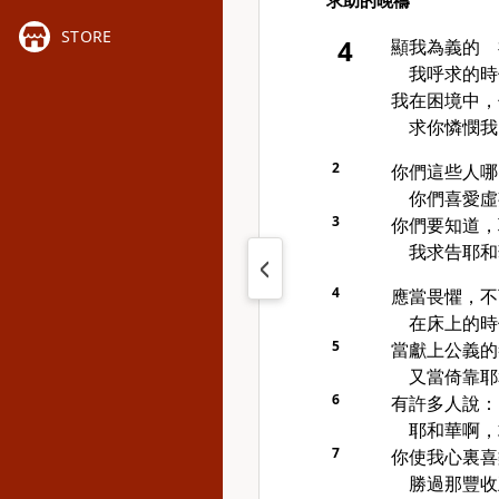
求助的晚禱
STORE
4
顯我為義的 
我呼求的時
我在困境中，
求你憐憫我
2
你們這些人哪
你們喜愛虛
3
你們要知道，
我求告耶和
4
應當畏懼，不
在床上的時
5
當獻上公義的
又當倚靠耶
6
有許多人說：
耶和華啊，
7
你使我心裏喜
勝過那豐收