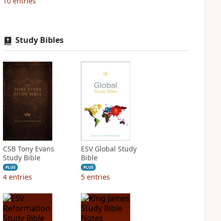
10
entries
Study Bibles
CSB Tony Evans
ESV Global Study
Study Bible
Bible
PLUS
PLUS
4
entries
5
entries