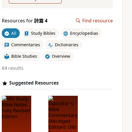
Resources for
詩篇 4
Find resource
All
Study Bibles
Encyclopedias
Commentaries
Dictionaries
Bible Studies
Overview
64 results
Suggested Resources