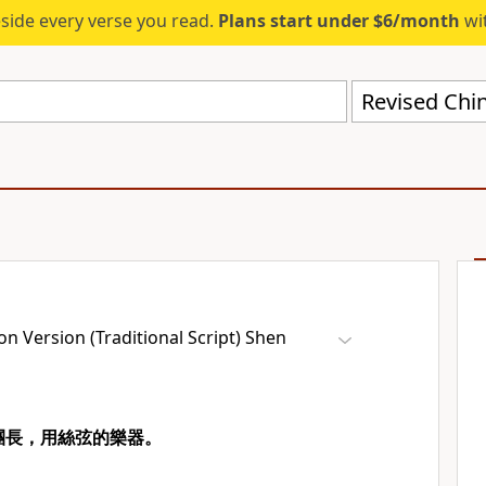
eside every verse you read.
Plans start under $6/month
wit
n Version (Traditional Script) Shen
團長，用絲弦的樂器。