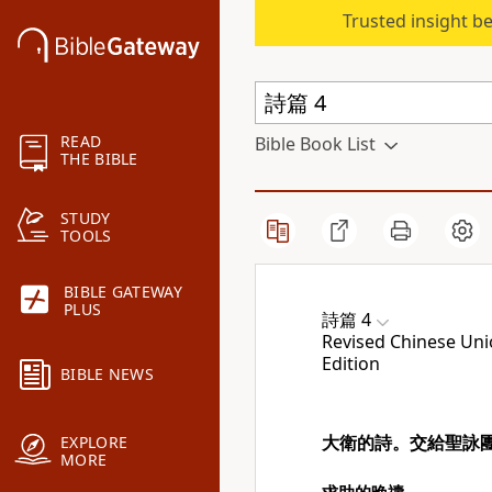
Trusted insight b
READ
Bible Book List
THE BIBLE
STUDY
TOOLS
BIBLE GATEWAY
PLUS
詩篇 4
Revised Chinese Unio
Edition
BIBLE NEWS
大衛的詩。交給聖詠
EXPLORE
MORE