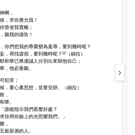
神啊，
候，求你應允我！
你曾使我寬暢；
，聽我的禱告！
，你們把我的尊榮變為羞辱，要到幾時呢？
妄，尋找虛假，要到幾時呢？
[
a
]
（細拉）
耶和華已將虔誠人分別出來歸他自己；
華，他必垂聽。
可犯罪；
候，要心裏思想，並要安靜。（細拉）
祭，
和華。
「誰能指示我們甚麼好處？
求你用你臉上的光照耀我們。」
樂，
五穀新酒的人。