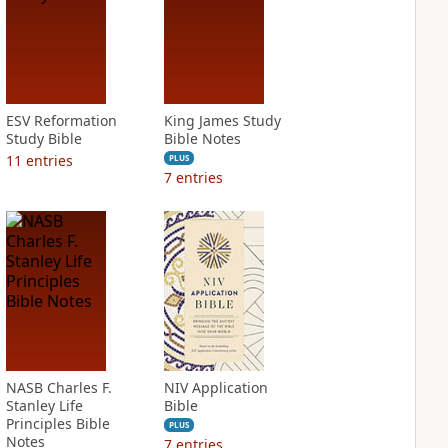
ESV Reformation
King James Study
Study Bible
Bible Notes
11
entries
PLUS
7
entries
NASB Charles F.
NIV Application
Stanley Life
Bible
Principles Bible
PLUS
Notes
7
entries