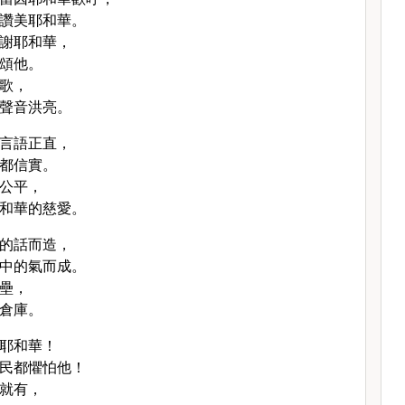
讚美耶和華。
謝耶和華，
頌他。
歌，
聲音洪亮。
言語正直，
都信實。
公平，
和華的慈愛。
的話而造，
中的氣而成。
壘，
倉庫。
耶和華！
民都懼怕他！
就有，