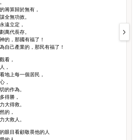
。
的籌算歸於無有，
謀全無功效。
永遠立定，
劃萬代長存。
神的，那國有福了！
為自己產業的，那民有福了！
觀看，
人，
看地上每一個居民，
心，
切的作為。
多得勝，
力大得救。
然的，
力大救人。
的眼目看顧敬畏他的人
愛的人，