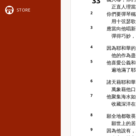
33
正直人理當
STORE
2
你們要彈琴稱
用十弦瑟歌
3
應當向他唱新
彈得巧妙，
4
因為耶和華的
他的作為盡
5
他喜愛公義和
遍地滿了耶
6
諸天藉耶和華
萬象藉他口
7
他聚集海水如
收藏深洋在
8
願全地都敬畏
願世上的居
9
因為他說有，