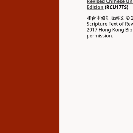
Revised Chinese Uni
Edition
(RCU17TS)
和合本修訂版經文 © 20
Scripture Text of Re
2017 Hong Kong Bibl
permission.