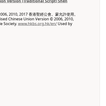
on Version (Traditional Script) Shen
06, 2010, 2017 香港聖經公會。蒙允許使用。
vised Chinese Union Version © 2006, 2010,
e Society.
www.hkbs.org.hk/en/
Used by