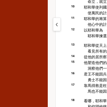
命立，就立
10
耶和華使列國
使萬民的計
11
耶和華的籌算
他心中的計
12
以耶和華為 
耶和華揀選
13
耶和華從天上
看見所有的
14
從他的居所察
15
他塑造他們的
洞察他們一
16
君王不能因兵
勇士不能因
17
靠馬得救是枉
馬也不能因
18
看哪，耶和華
和仰望他慈