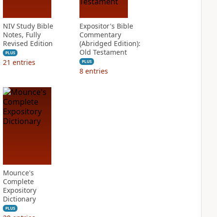
NIV Study Bible
Expositor's Bible
Notes, Fully
Commentary
Revised Edition
(Abridged Edition):
Old Testament
PLUS
21
entries
PLUS
8
entries
Mounce's
Complete
Expository
Dictionary
PLUS