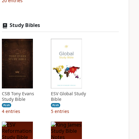
20
entries
Study Bibles
CSB Tony Evans
ESV Global Study
Study Bible
Bible
PLUS
PLUS
4
entries
5
entries