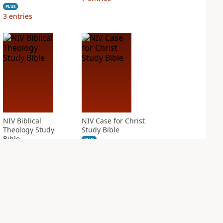
PLUS
3
entries
NIV Biblical
NIV Case for Christ
Theology Study
Study Bible
Bible
PLUS
12
entries
PLUS
10
entries