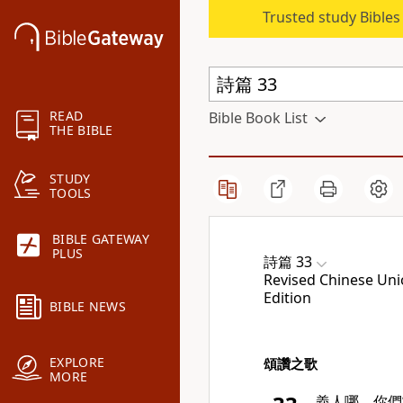
Trusted study Bible
READ
Bible Book List
THE BIBLE
STUDY
TOOLS
BIBLE GATEWAY
PLUS
詩篇 33
Revised Chinese Unio
Edition
BIBLE NEWS
EXPLORE
頌讚之歌
MORE
義人哪，你們