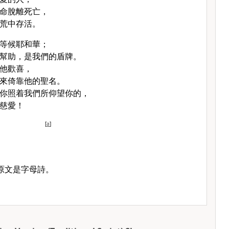
命脫離死亡，
荒中存活。
等候耶和華；
幫助，是我們的盾牌。
他歡喜，
來倚靠他的聖名。
你照着我們所仰望你的，
慈愛！
[
a
]
原文是字母詩。