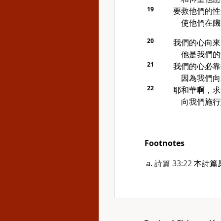
19
要救他們的性
使他們在饑
20
我們的心向來
他是我們的
21
我們的心必靠
因為我們向
22
耶和華啊，求
向我們施行
Footnotes
詩篇 33:22
本詩篇