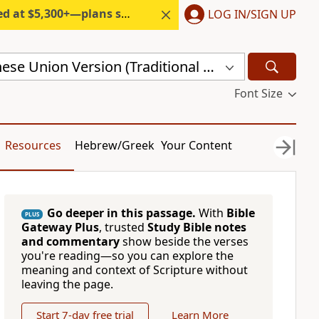
300+—plans start under $6/month.
LOG IN/SIGN UP
Revised Chinese Union Version (Traditional Script) Shen Edition (RCU17TS)
Font Size
Resources
Hebrew/Greek
Your Content
Go deeper in this passage.
With
Bible
PLUS
Gateway Plus
, trusted
Study Bible notes
and commentary
show beside the verses
you're reading—so you can explore the
meaning and context of Scripture without
leaving the page.
Start 7-day free trial
Learn More