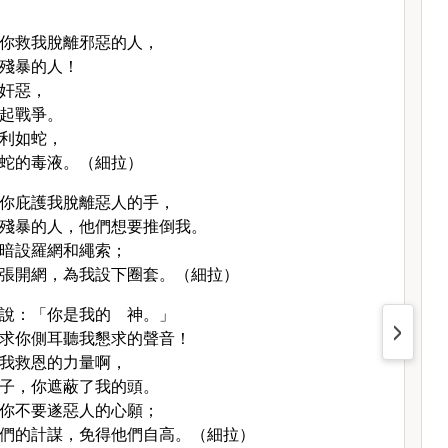
你救我脫離邪惡的人，
殘暴的人！
奸惡，
起戰爭。
利如蛇，
蛇的毒液。（細拉）
你庇護我脫離惡人的手，
殘暴的人，他們想要推倒我。
暗設羅網和繩索；
張開網，為我設下圈套。（細拉）
說：「你是我的 神。」
求你側耳聽我懇求的聲音！
我救恩的力量啊，
子，你遮蔽了我的頭。
你不要遂惡人的心願；
們的計謀，免得他們自高。（細拉）