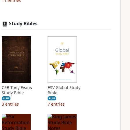
11
entries
Study Bibles
CSB Tony Evans
ESV Global Study
Study Bible
Bible
PLUS
PLUS
3
entries
7
entries