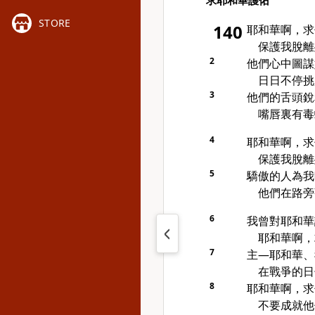
求耶和華護佑
STORE
140
耶和華啊，求
保護我脫離
2
他們心中圖謀
日日不停挑
3
他們的舌頭銳
嘴唇裏有毒
4
耶和華啊，求
保護我脫離
5
驕傲的人為我
他們在路旁
6
我曾對耶和華
耶和華啊，
7
主—耶和華、
在戰爭的日
8
耶和華啊，求
不要成就他