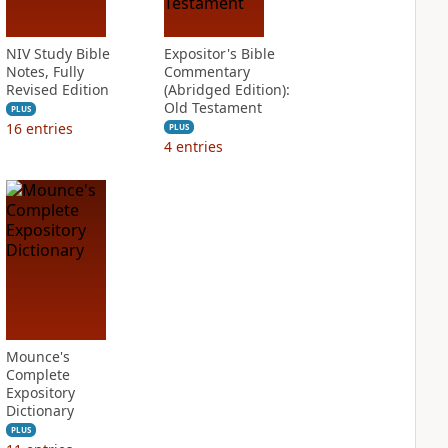
NIV Study Bible
Expositor's Bible
Notes, Fully
Commentary
Revised Edition
(Abridged Edition):
Old Testament
PLUS
16
entries
PLUS
4
entries
Mounce's
Complete
Expository
Dictionary
PLUS