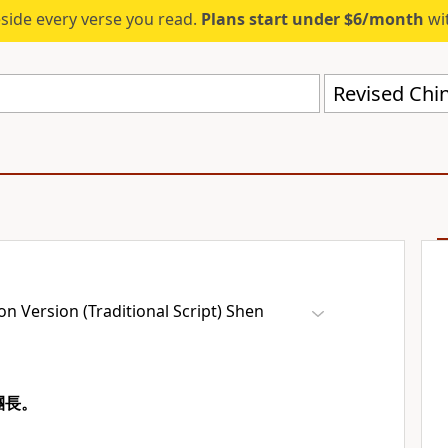
eside every verse you read.
Plans start under $6/month
wit
n Version (Traditional Script) Shen
團長。