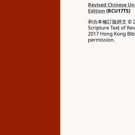
Revised Chinese Uni
Edition
(RCU17TS)
和合本修訂版經文 © 20
Scripture Text of Re
2017 Hong Kong Bibl
permission.