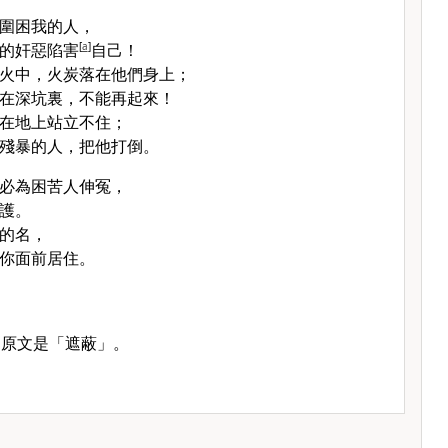
圍困我的人，
的奸惡陷害
[
a
]
自己！
火中，火炭落在他們身上；
在深坑裏，不能再起來！
在地上站立不住；
殘暴的人，把他打倒。
必為困苦人伸冤，
護。
的名，
你面前居住。
：原文是「遮蔽」。