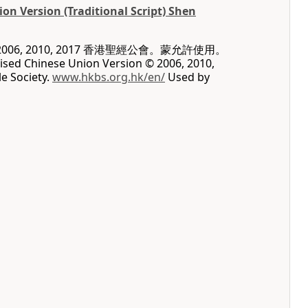
on Version (Traditional Script) Shen
06, 2010, 2017 香港聖經公會。蒙允許使用。
vised Chinese Union Version © 2006, 2010,
e Society.
www.hkbs.org.hk/en/
Used by