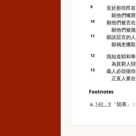
9
至於那些昂首
願他們嘴唇
10
願他們被丟在
願他們被拋
11
願說惡言的人
願禍患獵取
12
我知道耶和華
為貧窮人辯
13
義人必頌揚你
正直人要在
Footnotes
140．9
「陷害」