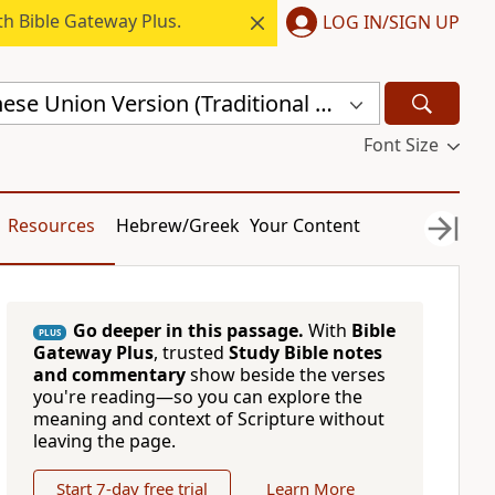
h Bible Gateway Plus.
LOG IN/SIGN UP
Revised Chinese Union Version (Traditional Script) Shen Edition (RCU17TS)
Font Size
Resources
Hebrew/Greek
Your Content
Go deeper in this passage.
With
Bible
PLUS
Gateway Plus
, trusted
Study Bible notes
and commentary
show beside the verses
you're reading—so you can explore the
meaning and context of Scripture without
leaving the page.
Start 7-day free trial
Learn More