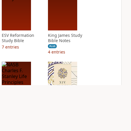
ESV Reformation
King James Study
Study Bible
Bible Notes
7
entries
PLUS
4
entries
NASB Charles F.
NIV Application
Stanley Life
Bible
Principles Bible
PLUS
Notes
6
entries