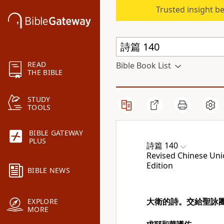
Trusted insight b
READ
Bible Book List
THE BIBLE
STUDY
TOOLS
BIBLE GATEWAY
PLUS
詩篇 140
Revised Chinese Unio
Edition
BIBLE NEWS
大衛的詩。交給聖詠
EXPLORE
MORE