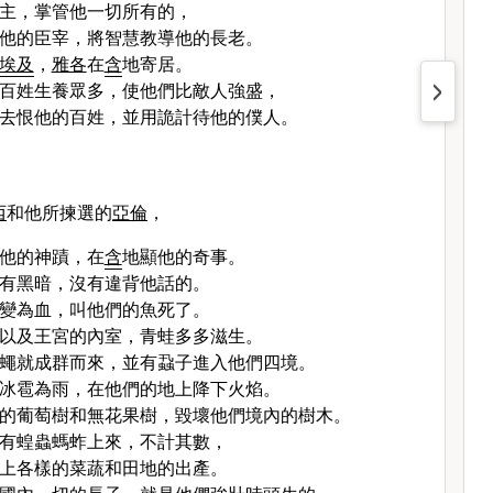
主，掌管他一切所有的，
他的臣宰，將智慧教導他的長老。
埃及
，
雅各
在
含
地寄居。
百姓生養眾多，使他們比敵人強盛，
去恨他的百姓，並用詭計待他的僕人。
西
和他所揀選的
亞倫
，
他的神蹟，在
含
地顯他的奇事。
有黑暗，沒有違背他話的。
變為血，叫他們的魚死了。
以及王宮的內室，青蛙多多滋生。
蠅就成群而來，並有蝨子進入他們四境。
冰雹為雨，在他們的地上降下火焰。
的葡萄樹和無花果樹，毀壞他們境內的樹木。
有蝗蟲螞蚱上來，不計其數，
上各樣的菜蔬和田地的出產。