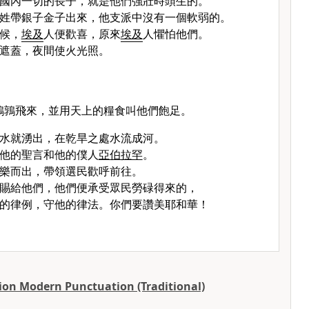
國內一切的長子，就是他們強壯時頭生的。
姓帶銀子金子出來，他支派中沒有一個軟弱的。
候，
埃及
人便歡喜，原來
埃及
人懼怕他們。
遮蓋，夜間使火光照。
鵪鶉飛來，並用天上的糧食叫他們飽足。
水就湧出，在乾旱之處水流成河。
他的聖言和他的僕人
亞伯拉罕
。
樂而出，帶領選民歡呼前往。
賜給他們，他們便承受眾民勞碌得來的，
的律例，守他的律法。你們要讚美耶和華！
ion Modern Punctuation (Traditional)