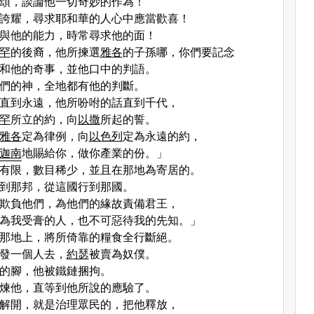
頌，談論他一切奇妙的作為！
誇耀，尋求耶和華的人心中應當歡喜！
與他的能力，時常尋求他的面！
罕
的後裔，他所揀選
雅各
的子孫哪，你們要記念
和他的奇事，並他口中的判語。
們的神，全地都有他的判斷。
直到永遠，他所吩咐的話直到千代，
罕
所立的約，向
以撒
所起的誓。
雅各
定為律例，向
以色列
定為永遠的約，
迦南
地賜給你，做你產業的份。」
有限，數目稀少，並且在那地為寄居的。
到那邦，從這國行到那國。
欺負他們，為他們的緣故責備君王，
為我受膏的人，也不可惡待我的先知。」
那地上，將所倚靠的糧食全行斷絕。
發一個人去，
約瑟
被賣為奴僕。
的腳，他被鐵鏈捆拘。
煉他，直等到他所說的應驗了。
解開，就是治理眾民的，把他釋放，