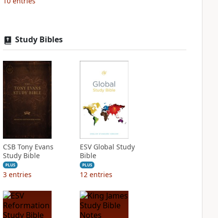
10
entries
Study Bibles
CSB Tony Evans
ESV Global Study
Study Bible
Bible
PLUS
PLUS
3
entries
12
entries