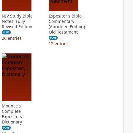
NIV Study Bible
Expositor's Bible
Notes, Fully
Commentary
Revised Edition
(Abridged Edition):
Old Testament
PLUS
26
entries
PLUS
12
entries
Mounce's
Complete
Expository
Dictionary
PLUS