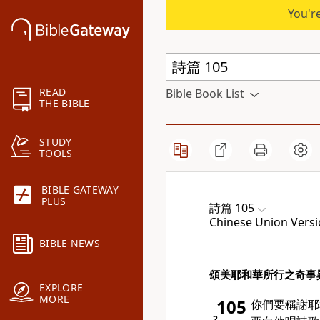
You're
READ
Bible Book List
THE BIBLE
STUDY
TOOLS
BIBLE GATEWAY
PLUS
詩篇 105
Chinese Union Versi
BIBLE NEWS
頌美耶和華所行之奇事
EXPLORE
MORE
105
你們要稱謝耶
2