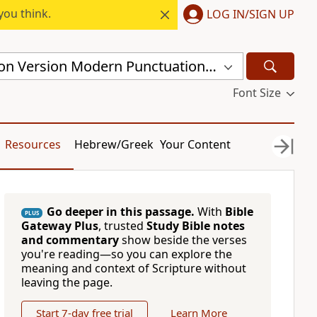
you think.
LOG IN/SIGN UP
Chinese Union Version Modern Punctuation (Traditional) (CUVMPT)
Font Size
Resources
Hebrew/Greek
Your Content
Go deeper in this passage.
With
Bible
PLUS
Gateway Plus
, trusted
Study Bible notes
and commentary
show beside the verses
you're reading—so you can explore the
meaning and context of Scripture without
leaving the page.
Start 7-day free trial
Learn More