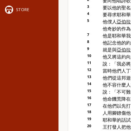
要向他唱詩歌
3
要以他的聖名
STORE
4
要尋求耶和華
5
他僕人
亞伯拉
他奇妙的作為
7
他是耶和華我
8
他記念他的約
9
就是與
亞伯拉
10
他又將這約向
11
說：「我必將
12
當時他們人丁
13
他們從這邦遊
14
他不容什麼人
15
說：「不可難
16
他命饑荒降在
17
在他們以先打
18
人用腳鐐傷他
19
耶和華的話試
20
王打發人把他