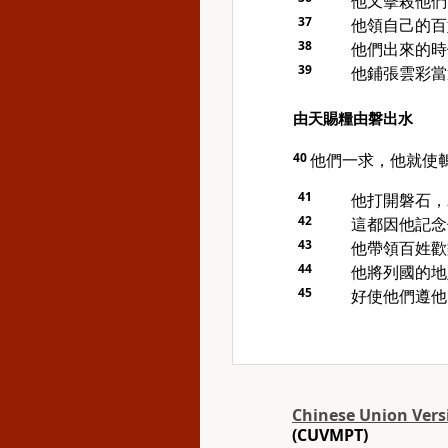
他又擊殺他們
37
他領自己的百
38
他們出來的時
39
他鋪張雲彩當
由天賜糧由磐出水
40
他們一求，他就使
41
他打開磐石，
42
這都因他記念
43
他帶領百姓歡
44
他將列國的地
45
好使他們遵他
Chinese Union Vers
(CUVMPT)