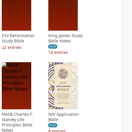
ESV Reformation
King James Study
Study Bible
Bible Notes
22
entries
PLUS
10
entries
NASB Charles F.
NIV Application
Stanley Life
Bible
Principles Bible
PLUS
Notes
8
entries