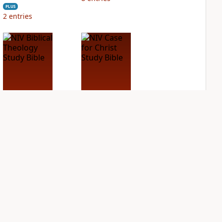
PLUS
2
entries
NIV Biblical
NIV Case for Christ
Theology Study
Study Bible
Bible
PLUS
8
entries
PLUS
27
entries