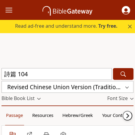
Read ad-free and understand more.
Try free.
Revised Chinese Union Version (Traditional Script) Shen Edition (RCU17TS)
Bible Book List
Font Size
Passage
Resources
Hebrew/Greek
Your Content