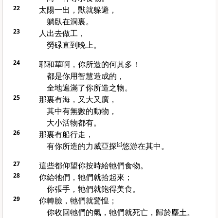
22
太陽一出，獸就躲避，
躺臥在洞裏。
23
人出去做工，
勞碌直到晚上。
24
耶和華啊，你所造的何其多！
都是你用智慧造成的，
全地遍滿了你所造之物。
25
那裏有海，又大又廣，
其中有無數的動物，
大小活物都有。
26
那裏有船行走，
有你所造的
力威亞探
[
c
]
悠游在其中。
27
這些都仰望你按時給牠們食物。
28
你給牠們，牠們就拾起來；
你張手，牠們就飽得美食。
29
你轉臉，牠們就驚惶；
你收回牠們的氣，牠們就死亡，歸於塵土。