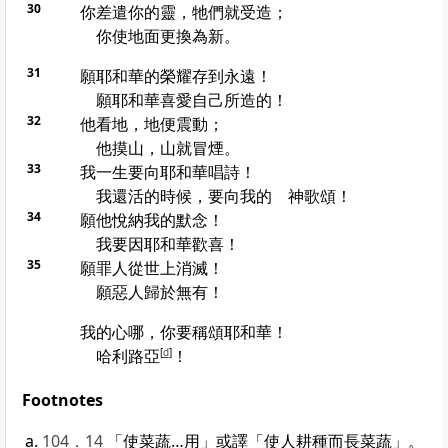
30
你差遣你的靈，牠們就受造；
你使地面更換為新。
31
願耶和華的榮耀存到永遠！
願耶和華喜愛自己所造的！
32
他看地，地便震動；
他摸山，山就冒煙。
33
我一生要向耶和華唱詩！
我還活的時候，要向我的 神歌頌！
34
願他悅納我的默念！
我要因耶和華歡喜！
35
願罪人從世上消滅！
願惡人歸於無有！
我的心哪，你要稱頌耶和華！
哈利路亞
[
d
]
！
Footnotes
104．14
「使菜蔬…用」或譯「使人耕種而長菜蔬」。