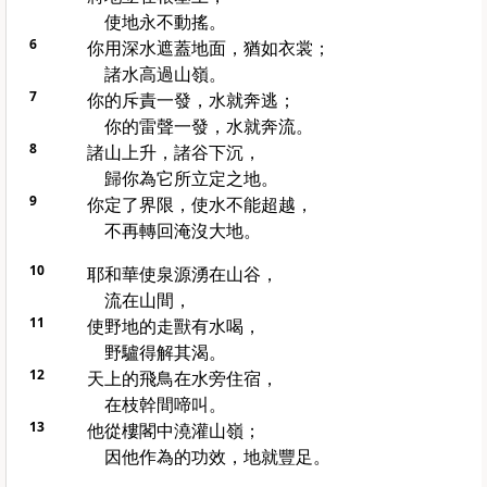
使地永不動搖。
6
你用深水遮蓋地面，猶如衣裳；
諸水高過山嶺。
7
你的斥責一發，水就奔逃；
你的雷聲一發，水就奔流。
8
諸山上升，諸谷下沉，
歸你為它所立定之地。
9
你定了界限，使水不能超越，
不再轉回淹沒大地。
10
耶和華使泉源湧在山谷，
流在山間，
11
使野地的走獸有水喝，
野驢得解其渴。
12
天上的飛鳥在水旁住宿，
在枝幹間啼叫。
13
他從樓閣中澆灌山嶺；
因他作為的功效，地就豐足。