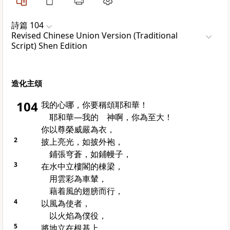
詩篇 104
Revised Chinese Union Version (Traditional
Script) Shen Edition
造化主頌
104
我的心哪，你要稱頌耶和華！
耶和華—我的 神啊，你為至大！
你以尊榮威嚴為衣，
2
披上亮光，如披外袍，
鋪張穹蒼，如鋪幔子，
3
在水中立樓閣的棟梁，
用雲彩為車輦，
藉着風的翅膀而行，
4
以風為使者，
以火焰為僕役，
5
將地立在根基上，