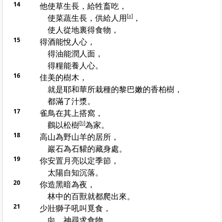
14
他使草生長，給牲畜吃，
使菜蔬生長，供給人用
[
a
]
，
使人從地裏得食物，
15
得酒能悅人心，
得油能潤人面，
得糧能養人心。
16
佳美的樹木，
就是耶和華所栽種的
黎巴嫩
的香柏樹，
都滿了汁漿。
17
雀鳥在其上搭窩，
鸛以松樹
[
b
]
為家。
18
高山為野山羊的居所，
巖石為石貛的藏身處。
19
你安置月亮以定季節，
太陽自知沉落。
20
你造黑暗為夜，
林中的百獸就都爬出來。
21
少壯獅子吼叫覓食，
向 神尋求食物。