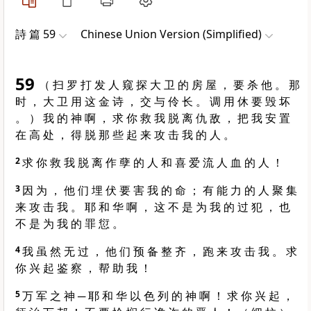
詩 篇 59
Chinese Union Version (Simplified)
59
（ 扫 罗 打 发 人 窥 探 大 卫 的 房 屋 ， 要 杀 他 。 那
时 ， 大 卫 用 这 金 诗 ， 交 与 伶 长 。 调 用 休 要 毁 坏
。 ） 我 的 神 啊 ， 求 你 救 我 脱 离 仇 敌 ， 把 我 安 置
在 高 处 ， 得 脱 那 些 起 来 攻 击 我 的 人 。
2
求 你 救 我 脱 离 作 孽 的 人 和 喜 爱 流 人 血 的 人 ！
3
因 为 ， 他 们 埋 伏 要 害 我 的 命 ； 有 能 力 的 人 聚 集
来 攻 击 我 。 耶 和 华 啊 ， 这 不 是 为 我 的 过 犯 ， 也
不 是 为 我 的 罪 愆 。
4
我 虽 然 无 过 ， 他 们 预 备 整 齐 ， 跑 来 攻 击 我 。 求
你 兴 起 鉴 察 ， 帮 助 我 ！
5
万 军 之 神 ─ 耶 和 华 以 色 列 的 神 啊 ！ 求 你 兴 起 ，