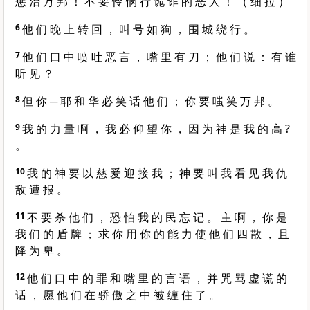
惩 治 万 邦 ！ 不 要 怜 悯 行 诡 诈 的 恶 人 ！ （ 细 拉 ）
6
他 们 晚 上 转 回 ， 叫 号 如 狗 ， 围 城 绕 行 。
7
他 们 口 中 喷 吐 恶 言 ， 嘴 里 有 刀 ； 他 们 说 ： 有 谁
听 见 ？
8
但 你 ─ 耶 和 华 必 笑 话 他 们 ； 你 要 嗤 笑 万 邦 。
9
我 的 力 量 啊 ， 我 必 仰 望 你 ， 因 为 神 是 我 的 高 ?
。
10
我 的 神 要 以 慈 爱 迎 接 我 ； 神 要 叫 我 看 见 我 仇
敌 遭 报 。
11
不 要 杀 他 们 ， 恐 怕 我 的 民 忘 记 。 主 啊 ， 你 是
我 们 的 盾 牌 ； 求 你 用 你 的 能 力 使 他 们 四 散 ， 且
降 为 卑 。
12
他 们 口 中 的 罪 和 嘴 里 的 言 语 ， 并 咒 骂 虚 谎 的
话 ， 愿 他 们 在 骄 傲 之 中 被 缠 住 了 。