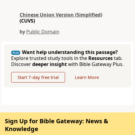
Chinese Union Version (Simplified)
(CUVS)
by
Public Domain
Want help understanding this passage?
PLUS
Explore trusted study tools in the
Resources
tab.
Discover
deeper insight
with Bible Gateway Plus.
Start 7-day free trial
Learn More
Sign Up for Bible Gateway: News &
Knowledge