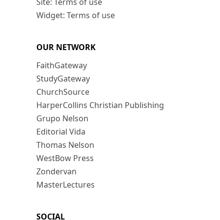
Site: Terms of use
Widget: Terms of use
OUR NETWORK
FaithGateway
StudyGateway
ChurchSource
HarperCollins Christian Publishing
Grupo Nelson
Editorial Vida
Thomas Nelson
WestBow Press
Zondervan
MasterLectures
SOCIAL