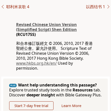
耶利米哀歌 4
以西结书 1
Revised Chinese Union Version
(Simplified Script) Shen Edition
(RCU17SS)
和合本修訂版經文 © 2006, 2010, 2017 香港
聖經公會。蒙允許使用。 Scripture Text of
Revised Chinese Union Version © 2006,
2010, 2017 Hong Kong Bible Society.
www.hkbs.org.hk/en/
Used by
permission.
Want help understanding this passage?
PLUS
Explore trusted study tools in the
Resources
tab.
Discover
deeper insight
with Bible Gateway Plus.
Start 7-day free trial
Learn More