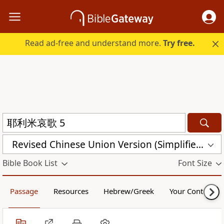
Read ad-free and understand more.
Try free.
Revised Chinese Union Version (Simplified Script) Shen Edition (RCU17SS)
Bible Book List
Font Size
Passage
Resources
Hebrew/Greek
Your Content