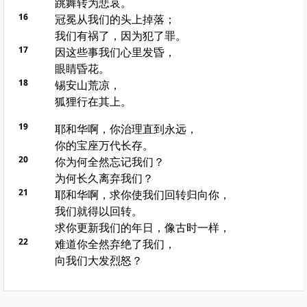
跳舞转为悲哀。
16
冠冕从我们的头上掉落；
我们有祸了，因为犯了罪。
17
因这些事我们心里发昏，
眼睛昏花。
18
锡安山
荒凉，
狐狸行在其上。
19
耶和华啊，你治理直到永远，
你的宝座万代长存。
20
你为何全然忘记我们？
为何长久离弃我们？
21
耶和华啊，求你使我们回转归向你，
我们就得以回转。
求你更新我们的年日，像古时一样，
22
难道你全然弃绝了我们，
向我们大发烈怒？