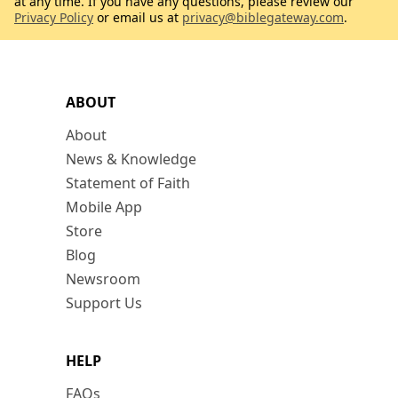
at any time. If you have any questions, please review our
Privacy Policy
or email us at
privacy@biblegateway.com
.
ABOUT
About
News & Knowledge
Statement of Faith
Mobile App
Store
Blog
Newsroom
Support Us
HELP
FAQs