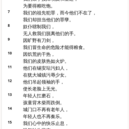
为要得粮吃饱。
7
我们的祖先犯罪，而今他们不在了，
我们却担当他们的罪孽。
8
奴仆辖制我们，
无人救我们脱离他们的手。
9
因旷野有刀剑，
我们冒生命的危险才能得粮食。
10
因饥荒的干热，
我们的皮肤热如火炉。
11
他们在
锡安
玷污妇人，
在
犹大
城镇污辱少女。
12
他们吊起领袖的手，
使长老脸上无光。
13
年轻人扛磨石，
孩童背木柴而跌倒。
14
城门口不再有老年人，
年轻人也不再奏乐。
15
我们心中的快乐止息，