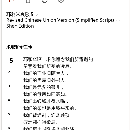
耶利米哀歌 5
Revised Chinese Union Version (Simplified Script)
Shen Edition
求耶和华垂怜
5
耶和华啊，求你顾念我们所遭遇的，
留意看我们所受的凌辱。
2
我们的产业归陌生人，
我们的房屋归外邦人。
3
我们是无父的孤儿，
我们的母亲如同寡妇。
4
我们出银钱才得水喝，
我们的柴也是用钱买来的。
5
我们被追赶，迫及颈项，
疲乏却不得歇息。
6
我们束手投降
埃及
和
亚述
，