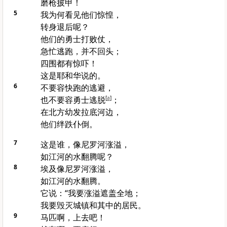
磨枪披甲！
5
我为何看见他们惊惶，
转身退后呢？
他们的勇士打败仗，
急忙逃跑，并不回头；
四围都有惊吓！
这是耶和华说的。
6
不要容快跑的逃避，
也不要容勇士逃脱
[
a
]
；
在北方
幼发拉底河
边，
他们绊跌仆倒。
7
这是谁，像
尼罗河
涨溢，
如江河的水翻腾呢？
8
埃及
像
尼罗河
涨溢，
如江河的水翻腾。
它说：“我要涨溢遮盖全地；
我要毁灭城镇和其中的居民。
9
马匹啊，上去吧！