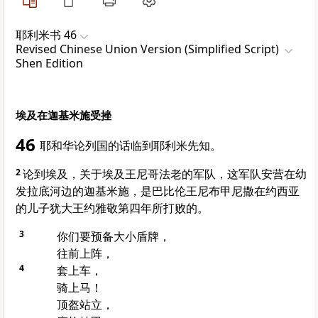
耶利米书 46
Revised Chinese Union Version (Simplified Script)
Shen Edition
埃及在迦基米施受挫
46
耶和华论列国的话临到
耶利米
先知。
2
论到
埃及
，关于
埃及
王
尼哥
法老的军队，这军队安营在
幼
发拉底河
边的
迦基米施
，是
巴比伦
王
尼布甲尼撒
在
约西亚
的儿子
犹大
王
约雅敬
第四年所打败的。
3
你们要预备大小盾牌，
往前上阵，
4
套上车，
骑上马！
顶盔站立，