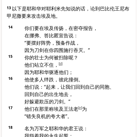
13
以下是耶和华对
耶利米
先知说的话，论到
巴比伦
王
尼布
甲尼撒
要来攻击
埃及
地。
14
你们要在
埃及
传扬，在
密夺
报告，
在
挪弗
、
答比匿
宣告说：
“要摆好阵势，预备作战，
因为刀剑在你四围施行吞灭。”
15
你的壮士为何被扫除呢？
他们站立不住，
[
d
]
因为耶和华驱逐他们；
16
他使多人绊跌，彼此撞倒。
他们说：“起来，让我们回到自己的同胞、
回到自己的出生地去，
好躲避欺压的刀剑。”
17
他们在那里称
埃及
王法老
[
e
]
为
“错失良机的夸大者”。
18
名为万军之耶和华的君王说：
我指着我的永生起誓：