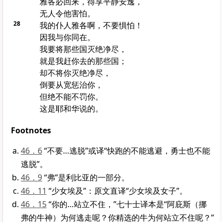
雅各
必回来，得享平静安逸，
无人令他害怕。
28
我的仆人
雅各
啊，不要惧怕！
因我与你同在。
我要将那些国灭绝净尽，
就是我赶你去的那些国；
却不将你灭绝净尽，
倒要从宽惩治你，
但绝不能不罚你。
这是耶和华说的。
Footnotes
46．6
“不要…逃脱”或译“快跑的不能逃避，勇士也不能
逃脱”。
46．9
“弗”是利比亚的一部分。
46．11
“少女埃及”：原文直译“少女埃及女子”。
46．15
“你的…站立不住，”七十士译本是“阿庇斯（挪
弗的牛神）为何逃走呢？你精选的牛为何站立不住呢？”