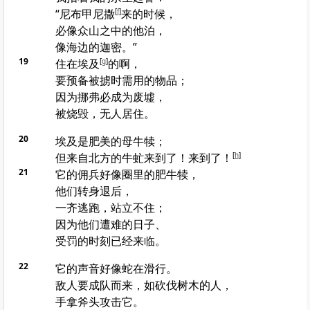
“
尼布甲尼撒
[
f
]
来的时候，
必像众山之中的
他泊
，
像海边的
迦密
。”
19
住在
埃及
[
g
]
的啊，
要预备被掳时需用的物品；
因为
挪弗
必成为废墟，
被烧毁，无人居住。
20
埃及
是肥美的母牛犊；
但来自北方的牛虻来到了！来到了！
[
h
]
21
它的佣兵好像圈里的肥牛犊，
他们转身退后，
一齐逃跑，站立不住；
因为他们遭难的日子、
受罚的时刻已经来临。
22
它的声音好像蛇在滑行。
敌人要成队而来，如砍伐树木的人，
手拿斧头攻击它。