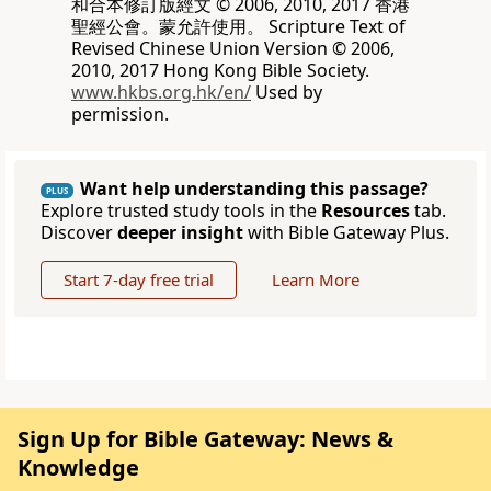
和合本修訂版經文 © 2006, 2010, 2017 香港
聖經公會。蒙允許使用。 Scripture Text of
Revised Chinese Union Version © 2006,
2010, 2017 Hong Kong Bible Society.
www.hkbs.org.hk/en/
Used by
permission.
Want help understanding this passage?
PLUS
Explore trusted study tools in the
Resources
tab.
Discover
deeper insight
with Bible Gateway Plus.
Start 7-day free trial
Learn More
Sign Up for Bible Gateway: News &
Knowledge