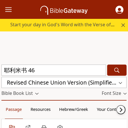
Start your day in God's Word with the Verse of the Day.
Revised Chinese Union Version (Simplified Script) Shen Edition (RCU17SS)
Bible Book List
Font Size
Passage
Resources
Hebrew/Greek
Your Content