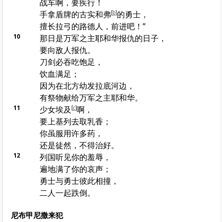
战车啊，要疾行！
手拿盾牌的
古实
和
弗
[
b
]
的勇士，
擅长拉弓的
路德
人，前进吧！”
10
那日是万军之主耶和华报仇的日子，
要向敌人报仇。
刀剑必吞吃饱足，
饮血满足；
因为在北方
幼发拉底河
边，
有祭物献给万军之主耶和华。
11
少女
埃及
[
c
]
啊，
要上
基列
去取乳香；
你虽服用许多药，
还是徒然，不得治好。
12
列国听见你的羞辱，
遍地满了你的哀声；
勇士与勇士彼此相撞，
二人一起跌倒。
尼布甲尼撒来犯