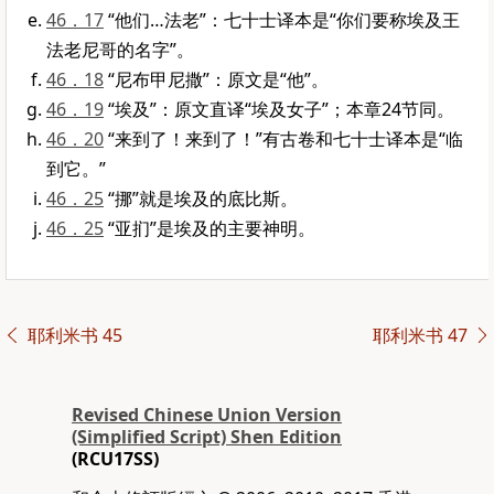
46．17
“他们…法老”：七十士译本是“你们要称埃及王
法老尼哥的名字”。
46．18
“尼布甲尼撒”：原文是“他”。
46．19
“埃及”：原文直译“埃及女子”；本章24节同。
46．20
“来到了！来到了！”有古卷和七十士译本是“临
到它。”
46．25
“挪”就是埃及的底比斯。
46．25
“亚扪”是埃及的主要神明。
耶利米书 45
耶利米书 47
Revised Chinese Union Version
(Simplified Script) Shen Edition
(RCU17SS)