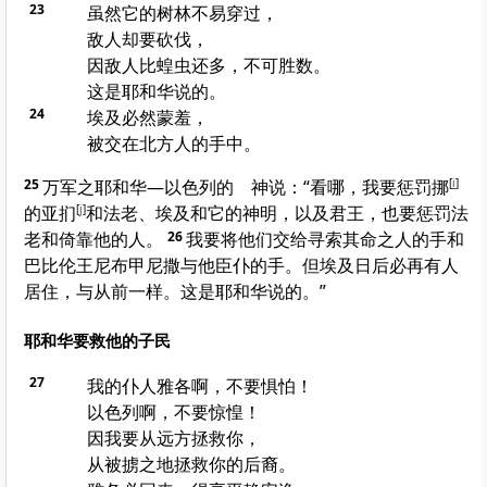
23
虽然它的树林不易穿过，
敌人却要砍伐，
因敌人比蝗虫还多，不可胜数。
这是耶和华说的。
24
埃及
必然蒙羞，
被交在北方人的手中。
25
万军之耶和华—
以色列
的 神说：“看哪，我要惩罚
挪
[
i
]
的
亚扪
[
j
]
和法老、
埃及
和它的神明，以及君王，也要惩罚法
老和倚靠他的人。
26
我要将他们交给寻索其命之人的手和
巴比伦
王
尼布甲尼撒
与他臣仆的手。但
埃及
日后必再有人
居住，与从前一样。这是耶和华说的。”
耶和华要救他的子民
27
我的仆人
雅各
啊，不要惧怕！
以色列
啊，不要惊惶！
因我要从远方拯救你，
从被掳之地拯救你的后裔。