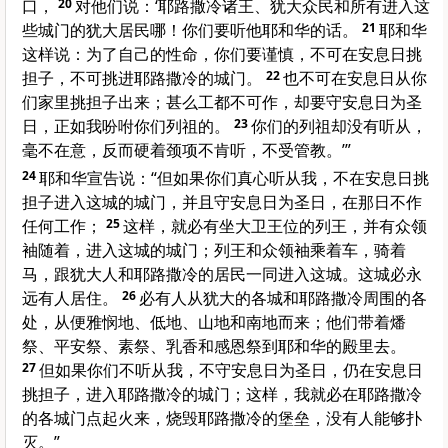
口，
20
对他们说：‘耶路撒冷诸王、犹大众民和所有进入这
些城门的犹大居民哪！你们要听他耶和华的话。
21
耶和华
这样说：为了自己的性命，你们要谨慎，不可在安息日挑
担子，不可挑进耶路撒冷的城门。
22
也不可在安息日从你
们家里挑担子出来；甚么工都不可作，却要守安息日为圣
日，正如我吩咐你们列祖的。
23
你们的列祖却没有听从，
毫不在意，反而硬着颈项不肯听，不受管教。’”
24
耶和华宣告说：“但如果你们真心听从我，不在安息日挑
担子进入这城的城门，并且守安息日为圣日，在那日不作
任何工作；
25
这样，就必有坐大卫王位的列王，并有众领
袖随着，进入这城的城门；列王和众领袖乘着车，骑着
马，跟犹大人和耶路撒冷的居民一同进入这城。这城必永
远有人居住。
26
必有人从犹大的各城和耶路撒冷周围的各
处，从便雅悯地、低地、山地和南地而来；他们带着燔
祭、平安祭、素祭、乳香和感恩祭到耶和华的殿里去。
27
但如果你们不听从我，不守安息日为圣日，仍在安息日
挑担子，进入耶路撒冷的城门；这样，我就必在耶路撒冷
的各城门点起火来，烧毁耶路撒冷的堡垒，没有人能够扑
灭。”