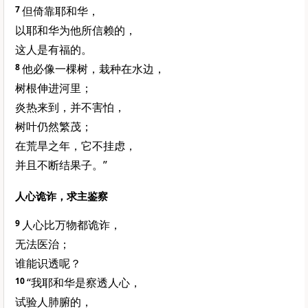
7
但倚靠耶和华，
以耶和华为他所信赖的，
这人是有福的。
8
他必像一棵树，栽种在水边，
树根伸进河里；
炎热来到，并不害怕，
树叶仍然繁茂；
在荒旱之年，它不挂虑，
并且不断结果子。”
人心诡诈，求主鉴察
9
人心比万物都诡诈，
无法医治；
谁能识透呢？
10
“我耶和华是察透人心，
试验人肺腑的，