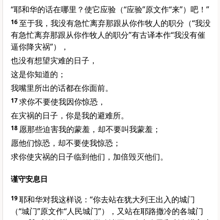
“耶和华的话在哪里？使它应验（“应验”原文作“来”）吧！”
16
至于我，我没有急忙离弃那跟从你作牧人的职分（“我没
有急忙离弃那跟从你作牧人的职分”有古译本作“我没有催
逼你降灾祸”），
也没有想望灾难的日子，
这是你知道的；
我嘴里所出的话都在你面前。
17
求你不要使我因你惊恐，
在灾祸的日子，你是我的避难所。
18
愿那些迫害我的蒙羞，却不要叫我蒙羞；
愿他们惊恐，却不要使我惊恐；
求你使灾祸的日子临到他们，加倍毁灭他们。
谨守安息日
19
耶和华对我这样说：“你去站在犹大列王出入的城门
（“城门”原文作“人民城门”），又站在耶路撒冷的各城门