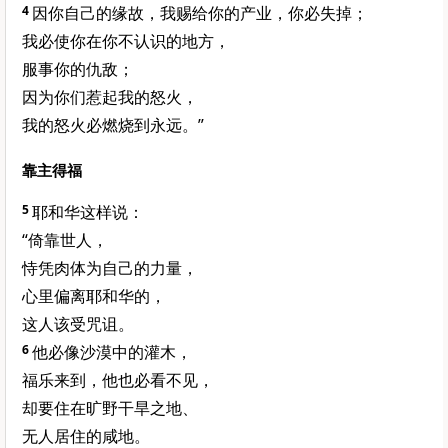
4
因你自己的缘故，我赐给你的产业，你必失掉；
我必使你在你不认识的地方，
服事你的仇敌；
因为你们惹起我的怒火，
我的怒火必燃烧到永远。”
靠主得福
5
耶和华这样说：
“倚靠世人，
恃凭肉体为自己的力量，
心里偏离耶和华的，
这人该受咒诅。
6
他必像沙漠中的灌木，
福乐来到，他也必看不见，
却要住在旷野干旱之地、
无人居住的咸地。