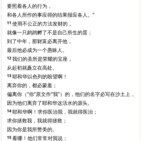
要照着各人的行为，
和各人所作的事应得的结果报应各人。”
11
使用不公正的方法发财的，
就像一只鹧鸪孵了不是自己所生的蛋；
到了中年，那财富必离开他，
最后他必成为一个愚昧人。
12
我们的圣所是荣耀的宝座，
从起初就矗立在高处。
13
耶和华以色列的盼望啊！
离弃你的，都必蒙羞；
偏离你（“你”原文作“我”）的，他们的名字必写在沙土上，
因为他们离弃了耶和华这活水的源头。
14
耶和华啊！求你医治我，我就得医治；
求你拯救我，我就得拯救；
因为你是我所赞美的。
15
看哪！他们常常对我说：