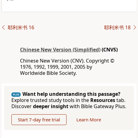
耶利米书 16
耶利米书 18
Chinese New Version (Simplified)
(CNVS)
Chinese New Version (CNV). Copyright ©
1976, 1992, 1999, 2001, 2005 by
Worldwide Bible Society.
Want help understanding this passage?
PLUS
Explore trusted study tools in the
Resources
tab.
Discover
deeper insight
with Bible Gateway Plus.
Start 7-day free trial
Learn More