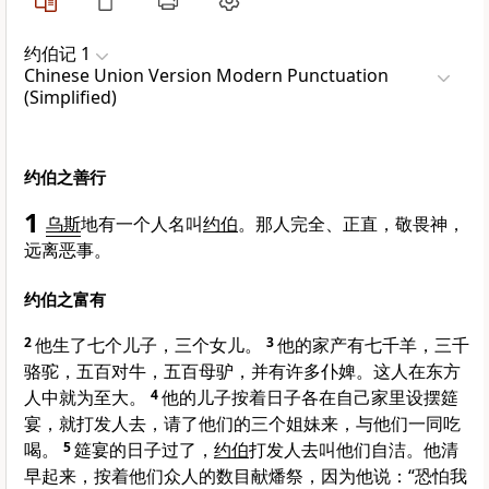
约伯记 1
Chinese Union Version Modern Punctuation
(Simplified)
约伯之善行
1
乌斯
地有一个人名叫
约伯
。那人完全、正直，敬畏神，
远离恶事。
约伯之富有
2
他生了七个儿子，三个女儿。
3
他的家产有七千羊，三千
骆驼，五百对牛，五百母驴，并有许多仆婢。这人在东方
人中就为至大。
4
他的儿子按着日子各在自己家里设摆筵
宴，就打发人去，请了他们的三个姐妹来，与他们一同吃
喝。
5
筵宴的日子过了，
约伯
打发人去叫他们自洁。他清
早起来，按着他们众人的数目献燔祭，因为他说：“恐怕我