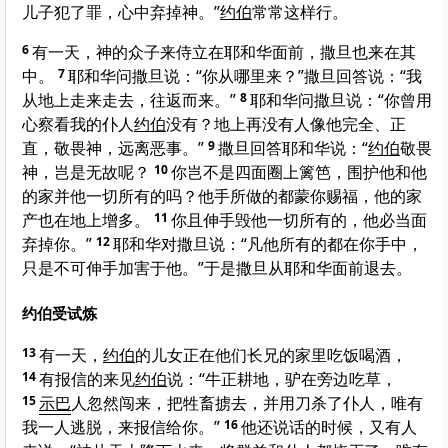
儿子犯了罪，心中弃掉神。”
约伯
常常这样行。
6
有一天，神的众子来侍立在耶和华面前，撒旦也来在其
中。
7
耶和华问撒旦说：“你从哪里来？”撒旦回答说：“我
从地上走来走去，往返而来。”
8
耶和华问撒旦说：“你曾用
心察看我的仆人
约伯
没有？地上再没有人像他完全、正
直，敬畏神，远离恶事。”
9
撒旦回答耶和华说：“
约伯
敬畏
神，岂是无故呢？
10
你岂不是四面圈上篱笆，围护他和他
的家并他一切所有的吗？他手所做的都蒙你赐福，他的家
产也在地上增多。
11
你且伸手毁他一切所有的，他必当面
弃掉你。”
12
耶和华对撒旦说：“凡他所有的都在你手中，
只是不可伸手加害于他。”于是撒旦从耶和华面前退去。
约伯受试炼
13
有一天，
约伯
的儿女正在他们长兄的家里吃饭喝酒，
14
有报信的来见
约伯
说：“牛正耕地，驴在旁边吃草，
15
示巴
人忽然闯来，把牲畜掳去，并用刀杀了仆人，唯有
我一人逃脱，来报信给你。”
16
他还说话的时候，又有人