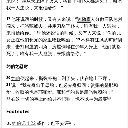
来说：“神从天上降下火来，将群羊和仆人都烧灭了，唯有
我一人逃脱，来报信给你。”
17
他还说话的时候，又有人来说：“
迦勒底
人分做三队忽然
闯来，把骆驼掳去，并用刀杀了仆人，唯有我一人逃脱，
来报信给你。”
18
他还说话的时候，又有人来说：“你的儿
女正在他们长兄的家里吃饭喝酒，
19
不料有狂风从旷野刮
来，击打房屋的四角，房屋倒塌在少年人身上，他们就都
死了，唯有我一人逃脱，来报信给你。”
约伯之忍耐
20
约伯
便起来，撕裂外袍，剃了头，伏在地上下拜，
21
说：“我赤身出于母胎，也必赤身归回；赏赐的是耶和
华，收取的也是耶和华。耶和华的名是应当称颂的！”
22
在这一切的事上
约伯
并不犯罪，也不以神为愚妄
[
a
]
。
Footnotes
约伯记 1:22
或作：也不妄评神。