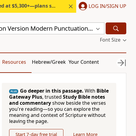
300+—plans start under $6/month.
LOG IN/SIGN UP
Chinese Union Version Modern Punctuation (Simplified) (CUVMPS)
Font Size
Resources
Hebrew/Greek
Your Content
Go deeper in this passage.
With
Bible
PLUS
Gateway Plus
, trusted
Study Bible notes
and commentary
show beside the verses
you're reading—so you can explore the
meaning and context of Scripture without
leaving the page.
Start 7-day free trial
Learn More