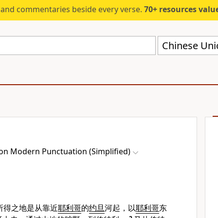
s and commentaries beside every verse.
70+ resources valued at $5,
on Modern Punctuation (Simplified)
所得之地是从靠近
耶利哥
的
约旦
河起，以
耶利哥
东