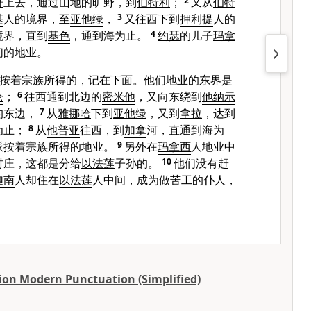
哥
上去，通过山地的旷野，到
伯特利
；
2
又从
伯特
基
人的境界，至
亚他绿
，
3
又往西下到
押利提
人的
境界，直到
基色
，通到海为止。
4
约瑟
的儿子
玛拿
们的地业。
按着宗族所得的，记在下面。他们地业的东界是
仑
；
6
往西通到北边的
密米他
，又向东绕到
他纳示
的东边，
7
从
雅挪哈
下到
亚他绿
，又到
拿拉
，达到
为止；
8
从
他普亚
往西，到
加拿
河，直通到海为
派按着宗族所得的地业。
9
另外在
玛拿西
人地业中
村庄，这都是分给
以法莲
子孙的。
10
他们没有赶
迦南
人却住在
以法莲
人中间，成为做苦工的仆人，
ion Modern Punctuation (Simplified)