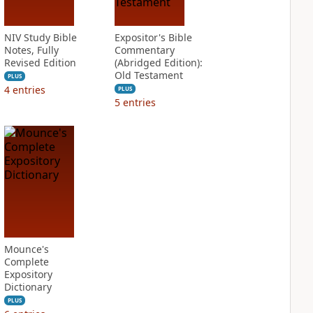
NIV Study Bible
Expositor's Bible
Notes, Fully
Commentary
Revised Edition
(Abridged Edition):
Old Testament
PLUS
4
entries
PLUS
5
entries
Mounce's
Complete
Expository
Dictionary
PLUS