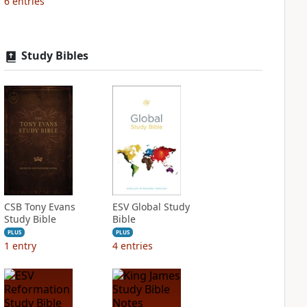
6
entries
Study Bibles
CSB Tony Evans
ESV Global Study
Study Bible
Bible
PLUS
PLUS
1
entry
4
entries