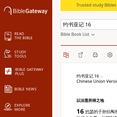
Trusted study Bible
READ
Bible Book List
THE BIBLE
STUDY
TOOLS
BIBLE GATEWAY
PLUS
约书亚记 16
Chinese Union Versi
BIBLE NEWS
以法莲所得之地
EXPLORE
MORE
16
约瑟
的子孙拈阄