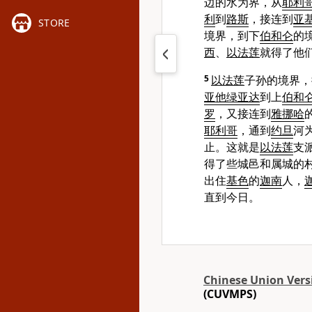
边的水为界，从
耶利
利
到
路斯
，接连到
亚
STORE
境界，到下
伯和仑
的
西
、
以法莲
就得了他
5
以法莲
子孙的境界，
亚他绿亚达
到上
伯和
罗
，又接连到
雅挪哈
耶利哥
，通到
约旦
河
止。这就是
以法莲
支
得了些城邑和属城的
出住
基色
的
迦南
人，
直到今日。
Chinese Union Vers
(CUVMPS)