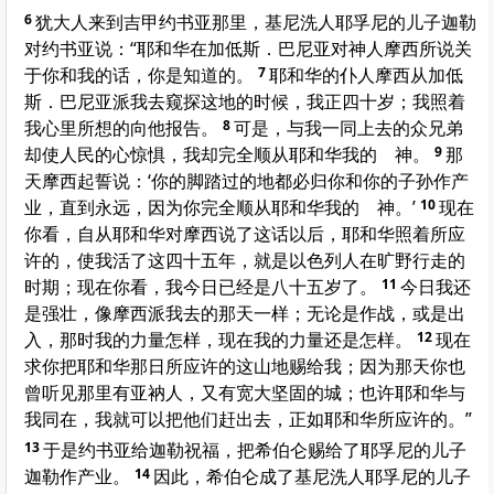
6
犹大人来到吉甲约书亚那里，基尼洗人耶孚尼的儿子迦勒
对约书亚说：“耶和华在加低斯．巴尼亚对神人摩西所说关
于你和我的话，你是知道的。
7
耶和华的仆人摩西从加低
斯．巴尼亚派我去窥探这地的时候，我正四十岁；我照着
我心里所想的向他报告。
8
可是，与我一同上去的众兄弟
却使人民的心惊惧，我却完全顺从耶和华我的 神。
9
那
天摩西起誓说：‘你的脚踏过的地都必归你和你的子孙作产
业，直到永远，因为你完全顺从耶和华我的 神。’
10
现在
你看，自从耶和华对摩西说了这话以后，耶和华照着所应
许的，使我活了这四十五年，就是以色列人在旷野行走的
时期；现在你看，我今日已经是八十五岁了。
11
今日我还
是强壮，像摩西派我去的那天一样；无论是作战，或是出
入，那时我的力量怎样，现在我的力量还是怎样。
12
现在
求你把耶和华那日所应许的这山地赐给我；因为那天你也
曾听见那里有亚衲人，又有宽大坚固的城；也许耶和华与
我同在，我就可以把他们赶出去，正如耶和华所应许的。”
13
于是约书亚给迦勒祝福，把希伯仑赐给了耶孚尼的儿子
迦勒作产业。
14
因此，希伯仑成了基尼洗人耶孚尼的儿子