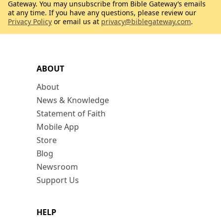
Gateway. You may unsubscribe from Bible Gateway’s emails
at any time. If you have any questions, please review our
Privacy Policy
or email us at
privacy@biblegateway.com
.
ABOUT
About
News & Knowledge
Statement of Faith
Mobile App
Store
Blog
Newsroom
Support Us
HELP