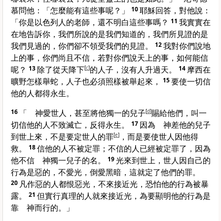
慕
問他：「怎麼能有這些事呢？」
10
耶穌回答，對他說：
「你是
以色列
人的老師，還不明白這些事嗎？
11
我實實在
在地告訴你，我們所說的是我們知道的，我們所見證的是
我們見過的，你們卻不領受我們的見證。
12
我對你們說地
上的事，你們尚且不信，若對你們說天上的事，如何能信
呢？
13
除了從天降下
[
c
]
的人子，沒有人升過天。
14
摩西
在
曠野怎樣舉蛇，人子也必須照樣被舉起來，
15
要使一切信
他的人都得永生。
16
「 神愛世人，甚至將他獨一的兒子
[
d
]
賜給他們，叫一
切信他的人不致滅亡，反得永生。
17
因為 神差他的兒子
到世上來，不是要定世人的罪
[
e
]
，而是要使世人因他得
救。
18
信他的人不被定罪；不信的人已經被定罪了，因為
他不信 神獨一兒子的名。
19
光來到世上，世人因自己的
行為是惡的，不愛光，倒愛黑暗，這就定了他們的罪。
20
凡作惡的人都恨惡光，不來接近光，恐怕他的行為被暴
露。
21
但實行真理的人就來接近光，為要顯明他的行為是
靠 神而行的。」