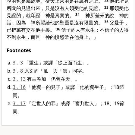
說的也是屬於地。從天上來的是在萬有之上。
32
他把所見
所聞的見證出來，只是沒有人領受他的見證。
33
那領受他
見證的，就印證 神是真實的。
34
神所差來的說 神的
話，因為 神所賜給他的聖靈是沒有限量的。
35
父愛子，
已把萬有交在他手裏。
36
信子的人有永生；不信子的人得
不到永生，而且 神的憤怒常在他身上。」
Footnotes
3．3
「重生」或譯「從上面而生」。
3．8
原文的「風」與「靈」同字。
3．13
有古卷加「仍舊在天」。
3．16
「他獨一的兒子」或譯「他的獨生子」；18節
同。
3．17
「定世人的罪」或譯「審判世人」；18、19節
同。