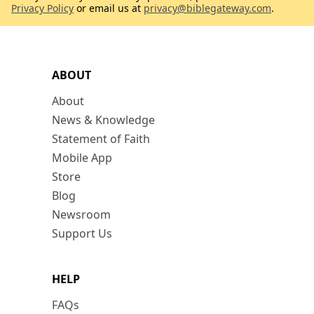
Privacy Policy
or email us at
privacy@biblegateway.com
.
ABOUT
About
News & Knowledge
Statement of Faith
Mobile App
Store
Blog
Newsroom
Support Us
HELP
FAQs