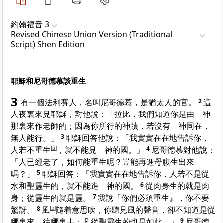
約翰福音 3
Revised Chinese Union Version (Traditional
Script) Shen Edition
耶穌和尼哥德慕談重生
3
有一個法利賽人，名叫
尼哥德慕
，是
猶太
人的官。
2
這
人夜裏來見耶穌，對他說：「拉比，我們知道你是由 神
那裏來作老師的；因為你所行的神蹟，若沒有 神同在，
無人能行。」
3
耶穌回答他說：「我實實在在地告訴你，
人若不重生
[
a
]
，就不能見 神的國。」
4
尼哥德慕
對他說：
「人已經老了，如何能重生呢？豈能再進母腹生出來
嗎？」
5
耶穌回答：「我實實在在地告訴你，人若不是從
水和聖靈生的，就不能進 神的國。
6
從肉身生的就是肉
身；從靈生的就是靈。
7
我說『你們必須重生』，你不要
驚訝。
8
風
[
b
]
隨着意思吹，你聽見風的聲音，卻不知道是從
哪裏來，往哪裏去；凡從聖靈生的也是如此。」
9
尼哥德