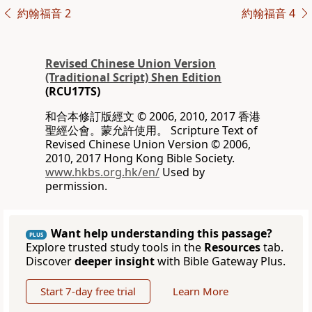
約翰福音 2
約翰福音 4
Revised Chinese Union Version
(Traditional Script) Shen Edition
(RCU17TS)
和合本修訂版經文 © 2006, 2010, 2017 香港
聖經公會。蒙允許使用。 Scripture Text of
Revised Chinese Union Version © 2006,
2010, 2017 Hong Kong Bible Society.
www.hkbs.org.hk/en/
Used by
permission.
Want help understanding this passage?
PLUS
Explore trusted study tools in the
Resources
tab.
Discover
deeper insight
with Bible Gateway Plus.
Start 7-day free trial
Learn More