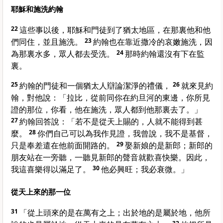
耶穌和施洗約翰
22
這些事以後，耶穌和門徒到了
猶太
地區，在那裏他和他
們同住，並且施洗。
23
約翰
也在靠近
撒冷
的
哀嫩
施洗，因
為那裏水多，眾人都去受洗。
24
那時
約翰
還沒有下在監
裏。
25
約翰
的門徒和一個
猶太
人辯論潔淨的禮儀，
26
就來見
約
翰
，對他說：「拉比，從前同你在
約旦河
的東邊，你所見
證的那位，你看，他在施洗，眾人都到他那裏去了。」
27
約翰
回答說：「若不是從天上賜的，人就不能得到甚
麼。
28
你們自己可以為我作見證，我曾說，我不是基督，
只是奉差遣在他前面開路的。
29
娶新娘的是新郎；新郎的
朋友站在一旁聽，一聽見新郎的聲音就歡喜快樂。因此，
我這喜樂得以滿足了。
30
他必興旺；我必衰微。」
從天上來的那一位
31
「從上頭來的是在萬有之上；出於地的是屬於地，他所