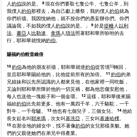
人
約伯
說的是。
8
現在你們要取七隻公牛、七隻公羊，到
我僕人
約伯
那裡去，為自己獻上燔祭，我的僕人
約伯
就為
你們祈禱。我因悅納他，就不按你們的愚妄辦你們。你們
議論我，不如我的僕人
約伯
說的是。」
9
於是
提幔
人
以利
法
、
書亞
人
比勒達
、
拿瑪
人
瑣法
照著耶和華所吩咐的去
行，耶和華就悅納
約伯
。
賜福約伯較昔維倍
10
約伯
為他的朋友祈禱，耶和華就使
約伯
從苦境
[
b
]
轉回，
並且耶和華賜給他的，比他從前所有的加倍。
11
約伯
的弟
兄姐妹和以先所認識的人都來見他，在他家裡一同吃飯，
又論到耶和華所降於他的一切災禍，都為他悲傷安慰他，
每人也送他一塊銀子和一個金環。
12
這樣，耶和華後來賜
福給
約伯
比先前更多。他有一萬四千羊，六千駱駝，一千
對牛，一千母驢。
13
他也有七個兒子，三個女兒。
14
他給
長女起名叫
耶米瑪
，次女叫
基洗亞
，三女叫
基連哈樸
。
15
在那全地的婦女中，找不著像
約伯
的女兒那樣美貌。她
們的父親使她們在弟兄中得產業。