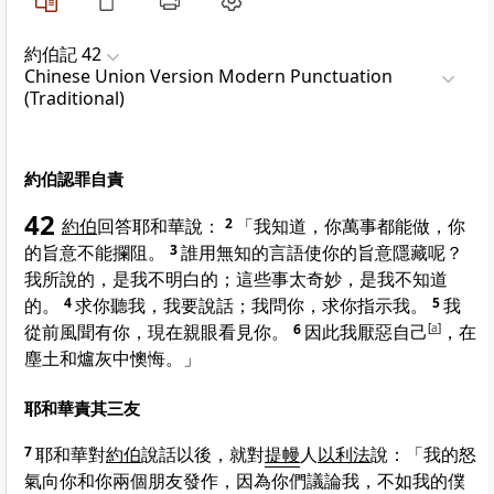
約伯記 42
Chinese Union Version Modern Punctuation
(Traditional)
約伯認罪自責
42
約伯
回答耶和華說：
2
「我知道，你萬事都能做，你
的旨意不能攔阻。
3
誰用無知的言語使你的旨意隱藏呢？
我所說的，是我不明白的；這些事太奇妙，是我不知道
的。
4
求你聽我，我要說話；我問你，求你指示我。
5
我
從前風聞有你，現在親眼看見你。
6
因此我厭惡自己
[
a
]
，在
塵土和爐灰中懊悔。」
耶和華責其三友
7
耶和華對
約伯
說話以後，就對
提幔
人
以利法
說：「我的怒
氣向你和你兩個朋友發作，因為你們議論我，不如我的僕