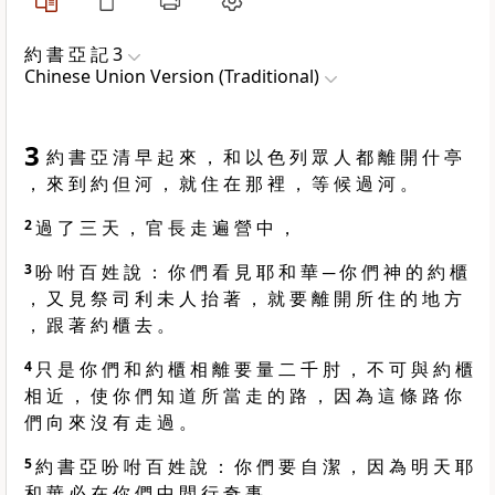
約 書 亞 記 3
Chinese Union Version (Traditional)
3
約 書 亞 清 早 起 來 ， 和 以 色 列 眾 人 都 離 開 什 亭
， 來 到 約 但 河 ， 就 住 在 那 裡 ， 等 候 過 河 。
2
過 了 三 天 ， 官 長 走 遍 營 中 ，
3
吩 咐 百 姓 說 ： 你 們 看 見 耶 和 華 ─ 你 們 神 的 約 櫃
， 又 見 祭 司 利 未 人 抬 著 ， 就 要 離 開 所 住 的 地 方
， 跟 著 約 櫃 去 。
4
只 是 你 們 和 約 櫃 相 離 要 量 二 千 肘 ， 不 可 與 約 櫃
相 近 ， 使 你 們 知 道 所 當 走 的 路 ， 因 為 這 條 路 你
們 向 來 沒 有 走 過 。
5
約 書 亞 吩 咐 百 姓 說 ： 你 們 要 自 潔 ， 因 為 明 天 耶
和 華 必 在 你 們 中 間 行 奇 事 。