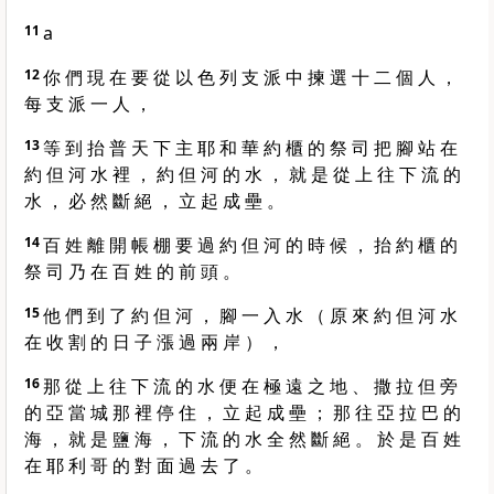
11
a
12
你 們 現 在 要 從 以 色 列 支 派 中 揀 選 十 二 個 人 ，
每 支 派 一 人 ，
13
等 到 抬 普 天 下 主 耶 和 華 約 櫃 的 祭 司 把 腳 站 在
約 但 河 水 裡 ， 約 但 河 的 水 ， 就 是 從 上 往 下 流 的
水 ， 必 然 斷 絕 ， 立 起 成 壘 。
14
百 姓 離 開 帳 棚 要 過 約 但 河 的 時 候 ， 抬 約 櫃 的
祭 司 乃 在 百 姓 的 前 頭 。
15
他 們 到 了 約 但 河 ， 腳 一 入 水 （ 原 來 約 但 河 水
在 收 割 的 日 子 漲 過 兩 岸 ） ，
16
那 從 上 往 下 流 的 水 便 在 極 遠 之 地 、 撒 拉 但 旁
的 亞 當 城 那 裡 停 住 ， 立 起 成 壘 ； 那 往 亞 拉 巴 的
海 ， 就 是 鹽 海 ， 下 流 的 水 全 然 斷 絕 。 於 是 百 姓
在 耶 利 哥 的 對 面 過 去 了 。