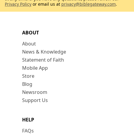
Privacy Policy
or email us at
privacy@biblegateway.com
.
ABOUT
About
News & Knowledge
Statement of Faith
Mobile App
Store
Blog
Newsroom
Support Us
HELP
FAQs