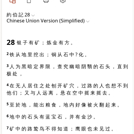
約 伯 記 28
Chinese Union Version (Simplified)
28
银 子 有 矿 ； 炼 金 有 方 。
2
铁 从 地 里 挖 出 ； 铜 从 石 中 ? 化 。
3
人 为 黑 暗 定 界 限 ， 查 究 幽 暗 阴 翳 的 石 头 ， 直 到
极 处 ，
4
在 无 人 居 住 之 处 刨 开 矿 穴 ， 过 路 的 人 也 想 不 到
他 们 ； 又 与 人 远 离 ， 悬 在 空 中 摇 来 摇 去 。
5
至 於 地 ， 能 出 粮 食 ， 地 内 好 像 被 火 翻 起 来 。
6
地 中 的 石 头 有 蓝 宝 石 ， 并 有 金 沙 。
7
矿 中 的 路 鸷 鸟 不 得 知 道 ； 鹰 眼 也 未 见 过 。