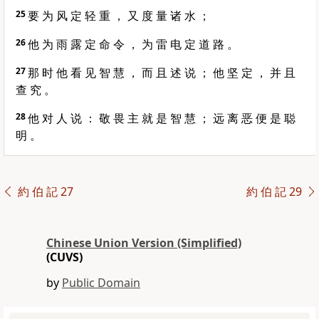
25
要 为 风 定 轻 重 ， 又 度 量 诸 水 ；
26
他 为 雨 露 定 命 令 ， 为 雷 电 定 道 路 。
27
那 时 他 看 见 智 慧 ， 而 且 述 说 ； 他 坚 定 ， 并 且
查 究 。
28
他 对 人 说 ： 敬 畏 主 就 是 智 慧 ； 远 离 恶 便 是 聪
明 。
約 伯 記 27
約 伯 記 29
Chinese Union Version (Simplified)
(CUVS)
by
Public Domain