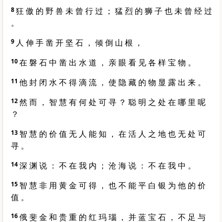
8
狂 傲 的 野 兽 未 曾 行 过 ； 猛 烈 的 狮 子 也 未 曾 经 过
。
9
人 伸 手 凿 开 坚 石 ， 倾 倒 山 根 ，
10
在 磐 石 中 凿 出 水 道 ， 亲 眼 看 见 各 样 宝 物 。
11
他 封 闭 水 不 得 滴 流 ， 使 隐 藏 的 物 显 露 出 来 。
12
然 而 ， 智 慧 有 何 处 可 寻 ？ 聪 明 之 处 在 哪 里 呢
？
13
智 慧 的 价 值 无 人 能 知 ， 在 活 人 之 地 也 无 处 可
寻 。
14
深 渊 说 ： 不 在 我 内 ； 沧 海 说 ： 不 在 我 中 。
15
智 慧 非 用 黄 金 可 得 ， 也 不 能 平 白 银 为 他 的 价
值 。
16
俄 斐 金 和 贵 重 的 红 玛 瑙 ， 并 蓝 宝 石 ， 不 足 与