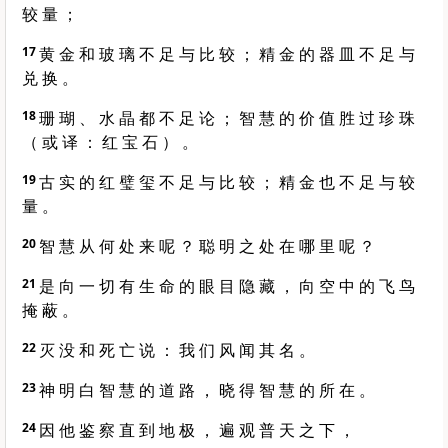
较 量 ；
17
黄 金 和 玻 璃 不 足 与 比 较 ； 精 金 的 器 皿 不 足 与
兑 换 。
18
珊 瑚 、 水 晶 都 不 足 论 ； 智 慧 的 价 值 胜 过 珍 珠
（ 或 译 ： 红 宝 石 ） 。
19
古 实 的 红 璧 玺 不 足 与 比 较 ； 精 金 也 不 足 与 较
量 。
20
智 慧 从 何 处 来 呢 ？ 聪 明 之 处 在 哪 里 呢 ？
21
是 向 一 切 有 生 命 的 眼 目 隐 藏 ， 向 空 中 的 飞 鸟
掩 蔽 。
22
灭 没 和 死 亡 说 ： 我 们 风 闻 其 名 。
23
神 明 白 智 慧 的 道 路 ， 晓 得 智 慧 的 所 在 。
24
因 他 鉴 察 直 到 地 极 ， 遍 观 普 天 之 下 ，