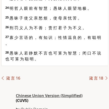
24
明 哲 人 眼 前 有 智 慧 ； 愚 昧 人 眼 望 地 极 。
25
愚 昧 子 使 父 亲 愁 烦 ， 使 母 亲 忧 苦 。
26
刑 罚 义 人 为 不 善 ； 责 打 君 子 为 不 义 。
27
寡 少 言 语 的 ， 有 知 识 ； 性 情 温 良 的 ， 有 聪 明
。
28
愚 昧 人 若 静 默 不 言 也 可 算 为 智 慧 ； 闭 口 不 说
也 可 算 为 聪 明 。
箴 言 16
箴 言 18
Chinese Union Version (Simplified)
(CUVS)