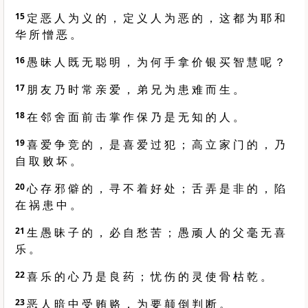
15
定 恶 人 为 义 的 ， 定 义 人 为 恶 的 ， 这 都 为 耶 和
华 所 憎 恶 。
16
愚 昧 人 既 无 聪 明 ， 为 何 手 拿 价 银 买 智 慧 呢 ？
17
朋 友 乃 时 常 亲 爱 ， 弟 兄 为 患 难 而 生 。
18
在 邻 舍 面 前 击 掌 作 保 乃 是 无 知 的 人 。
19
喜 爱 争 竞 的 ， 是 喜 爱 过 犯 ； 高 立 家 门 的 ， 乃
自 取 败 坏 。
20
心 存 邪 僻 的 ， 寻 不 着 好 处 ； 舌 弄 是 非 的 ， 陷
在 祸 患 中 。
21
生 愚 昧 子 的 ， 必 自 愁 苦 ； 愚 顽 人 的 父 毫 无 喜
乐 。
22
喜 乐 的 心 乃 是 良 药 ； 忧 伤 的 灵 使 骨 枯 乾 。
23
恶 人 暗 中 受 贿 赂 ， 为 要 颠 倒 判 断 。