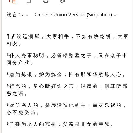
箴 言 17
Chinese Union Version (Simplified)
17
设 筵 满 屋 ， 大 家 相 争 ， 不 如 有 块 乾 饼 ， 大 家
相 安 。
2
仆 人 办 事 聪 明 ， 必 管 辖 贻 羞 之 子 ， 又 在 众 子 中
同 分 产 业 。
3
鼎 为 炼 银 ， 炉 为 炼 金 ； 惟 有 耶 和 华 熬 炼 人 心 。
4
行 恶 的 ， 留 心 听 奸 诈 之 言 ； 说 谎 的 ， 侧 耳 听 邪
恶 之 语 。
5
戏 笑 穷 人 的 ， 是 辱 没 造 他 的 主 ； 幸 灾 乐 祸 的 ，
必 不 免 受 罚 。
6
子 孙 为 老 人 的 冠 冕 ； 父 亲 是 儿 女 的 荣 耀 。