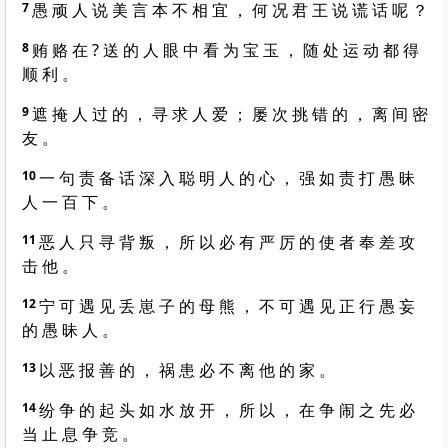
7
愚 顽 人 说 美 言 本 不 相 宜 ， 何 况 君 王 说 谎 话 呢 ？
8
贿 赂 在 ? 送 的 人 眼 中 看 为 宝 玉 ， 随 处 运 动 都 得
顺 利 。
9
遮 掩 人 过 的 ， 寻 求 人 爱 ； 屡 次 挑 错 的 ， 离 间 密
友 。
10
一 句 责 备 话 深 入 聪 明 人 的 心 ， 强 如 责 打 愚 昧
人 一 百 下 。
11
恶 人 只 寻 背 叛 ， 所 以 必 有 严 厉 的 使 者 奉 差 攻
击 他 。
12
宁 可 遇 见 丢 崽 子 的 母 熊 ， 不 可 遇 见 正 行 愚 妄
的 愚 昧 人 。
13
以 恶 报 善 的 ， 祸 患 必 不 离 他 的 家 。
14
纷 争 的 起 头 如 水 放 开 ， 所 以 ， 在 争 闹 之 先 必
当 止 息 争 竞 。