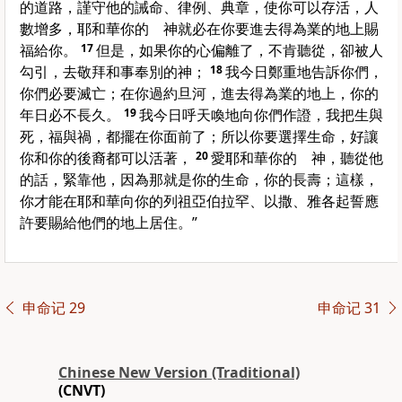
的道路，謹守他的誡命、律例、典章，使你可以存活，人
數增多，耶和華你的 神就必在你要進去得為業的地上賜
福給你。
17
但是，如果你的心偏離了，不肯聽從，卻被人
勾引，去敬拜和事奉別的神；
18
我今日鄭重地告訴你們，
你們必要滅亡；在你過約旦河，進去得為業的地上，你的
年日必不長久。
19
我今日呼天喚地向你們作證，我把生與
死，福與禍，都擺在你面前了；所以你要選擇生命，好讓
你和你的後裔都可以活著，
20
愛耶和華你的 神，聽從他
的話，緊靠他，因為那就是你的生命，你的長壽；這樣，
你才能在耶和華向你的列祖亞伯拉罕、以撒、雅各起誓應
許要賜給他們的地上居住。”
申命记 29
申命记 31
Chinese New Version (Traditional)
(CNVT)