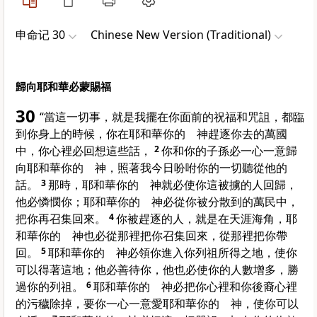
申命记 30
Chinese New Version (Traditional)
歸向耶和華必蒙賜福
30
“當這一切事，就是我擺在你面前的祝福和咒詛，都臨
到你身上的時候，你在耶和華你的 神趕逐你去的萬國
中，你心裡必回想這些話，
2
你和你的子孫必一心一意歸
向耶和華你的 神，照著我今日吩咐你的一切聽從他的
話。
3
那時，耶和華你的 神就必使你這被擄的人回歸，
他必憐憫你；耶和華你的 神必從你被分散到的萬民中，
把你再召集回來。
4
你被趕逐的人，就是在天涯海角，耶
和華你的 神也必從那裡把你召集回來，從那裡把你帶
回。
5
耶和華你的 神必領你進入你列祖所得之地，使你
可以得著這地；他必善待你，他也必使你的人數增多，勝
過你的列祖。
6
耶和華你的 神必把你心裡和你後裔心裡
的污穢除掉，要你一心一意愛耶和華你的 神，使你可以