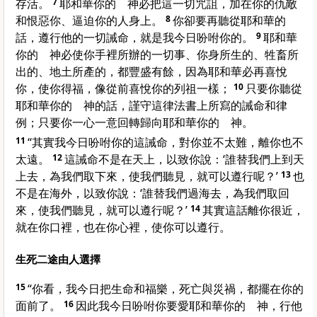
存活。
7
耶和華你的 神必把這一切咒詛，加在你的仇敵
和恨惡你、逼迫你的人身上。
8
你卻要再聽從耶和華的
話，遵行他的一切誡命，就是我今日吩咐你的。
9
耶和華
你的 神必使你手裡所辦的一切事、你身所生的、牲畜所
出的、地土所產的，都豐盛有餘，因為耶和華必再喜悅
你，使你得福，像從前喜悅你的列祖一樣；
10
只要你聽從
耶和華你的 神的話，謹守這律法書上所寫的誡命和律
例；只要你一心一意回轉歸向耶和華你的 神。
11
“其實我今日吩咐你的這誡命，對你並不太難，離你也不
太遠。
12
這誡命不是在天上，以致你說：‘誰替我們上到天
上去，為我們取下來，使我們聽見，就可以遵行呢？’
13
也
不是在海外，以致你說：‘誰替我們過海去，為我們取回
來，使我們聽見，就可以遵行呢？’
14
其實這話離你很近，
就在你口裡，也在你心裡，使你可以遵行。
生死二途由人選擇
15
“你看，我今日把生命和福樂，死亡與災禍，都擺在你的
面前了。
16
因此我今日吩咐你要愛耶和華你的 神，行他