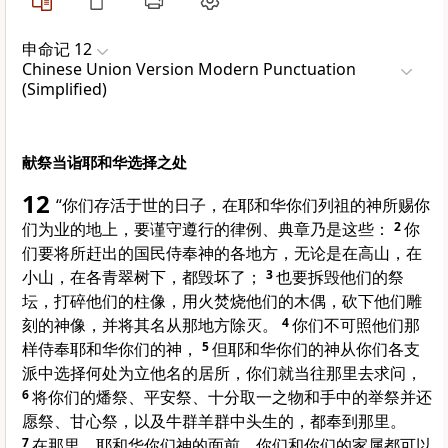
申命记 12
Chinese Union Version Modern Punctuation
(Simplified)
献祭当诣耶和华选择之处
12
“你们存活于世的日子，在耶和华你们列祖的神所赐你
们为业的地上，要谨守遵行的律例、典章乃是这些：
2
你
们要将所赶出的国民侍奉神的各地方，无论是在高山，在
小山，在各青翠树下，都毁坏了；
3
也要拆毁他们的祭
坛，打碎他们的柱像，用火焚烧他们的木偶，砍下他们雕
刻的神像，并将其名从那地方除灭。
4
你们不可照他们那
样侍奉耶和华你们的神，
5
但耶和华你们的神从你们各支
派中选择何处为立他名的居所，你们就当往那里去求问，
6
将你们的燔祭、平安祭、十分取一之物和手中的举祭并还
愿祭、甘心祭，以及牛群羊群中头生的，都奉到那里。
7
在那里，耶和华你们神的面前，你们和你们的家属都可以