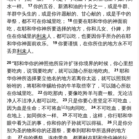
水一样。
17
你的五谷、新酒和油的十分之一，或是牛群、
羊群中头生的，或是你许愿献的、甘心献的，或是手中的
举祭，都不可在你城里吃；
18
但要在耶和华你的神面前
吃，在耶和华你神所要选择的地方，你和儿女、仆婢，并
住在你城里的
利未
人，都可以吃，也要因你手所办的在耶
和华你神面前欢乐。
19
你要谨慎，在你所住的地方永不可
丢弃
利未
人。
20
“耶和华你的神照他所应许扩张你境界的时候，你心里想
要吃肉，说‘我要吃肉’，就可以随心所欲地吃肉。
21
耶和
华你神所选择要立他名的地方若离你太远，就可以照我所
吩咐的，将耶和华赐给你的牛羊取些宰了，可以随心所欲
在你城里吃。
22
你吃那肉，要像吃羚羊与鹿一般。无论洁
净人不洁净人都可以吃。
23
只是你要心意坚定不可吃血，
因为血是生命；不可将血
[
a
]
与肉同吃。
24
不可吃血，要倒
在地上，如同倒水一样。
25
不可吃血，这样，你行耶和华
眼中看为正的事，你和你的子孙就可以得福。
26
只是你分
别为圣的物和你的还愿祭，要奉到耶和华所选择的地方
去。
27
你的燔祭，连肉带血，都要献在耶和华你神的坛