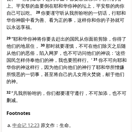
上。平安祭的血要倒在耶和华你神的坛上，平安祭的肉你
自己可以吃。
28
你要谨守听从我所吩咐的一切话，行耶和
华你神眼中看为善、看为正的事，这样你和你的子孙就可
以永远享福。
29
“耶和华你神将你要去赶出的国民从你面前剪除，你得了
他们的地居住，
30
那时就要谨慎，不可在他们除灭之后随
从他们的恶俗，陷入网罗，也不可访问他们的神说：‘这些
国民怎样侍奉他们的神，我也要照样行。’
31
你不可向耶和
华你的神这样行，因为他们向他们的神行了耶和华所憎嫌
所恨恶的一切事，甚至将自己的儿女用火焚烧，献于他们
的神。
32
“凡我所吩咐的，你们都要谨守遵行，不可加添，也不可
删减。
Footnotes
申命记 12:23
原文作：生命。