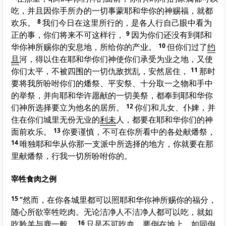
吃，并且因你手所办的一切事蒙耶和华你的神赐福，就都
欢乐。
8
我们今日在这里所行的，是各人行自己眼中看为
正的事，你们将来不可这样行，
9
因为你们还没有到耶和
华你神所赐你的安息地，所给你的产业。
10
但你们过了
约
旦
河，得以住在耶和华你们神使你们承受为业之地，又使
你们太平，不被四围的一切仇敌扰乱，安然居住，
11
那时
要将我所吩咐你们的燔祭、平安祭、十分取一之物和手中
的举祭，并向耶和华许愿献的一切美祭，都奉到耶和华你
们神所选择要立为他名的居所。
12
你们和儿女、仆婢，并
住在你们城里无份无业的
利未
人，都要在耶和华你们的神
面前欢乐。
13
你要谨慎，不可在你所看中的各处献燔祭，
14
唯独耶和华从你那一支派中所选择的地方，你就要在那
里献燔祭，行我一切所吩咐你的。
宰牲食肉之例
15
“然而，在你各城里都可以照耶和华你神所赐你的福分，
随心所欲宰牲吃肉。无论洁净人不洁净人都可以吃，就如
吃羚羊与鹿一般。
16
只是不可吃血，要倒在地上，如同倒