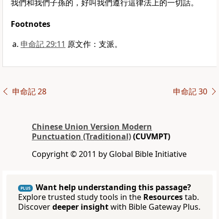
我們和我們子孫的，好叫我們遵行這律法上的一切話。
Footnotes
申命記 29:11
原文作：支派。
申命記 28
申命記 30
Chinese Union Version Modern
Punctuation (Traditional)
(CUVMPT)
Copyright © 2011 by Global Bible Initiative
Want help understanding this passage?
PLUS
Explore trusted study tools in the
Resources
tab.
Discover
deeper insight
with Bible Gateway Plus.