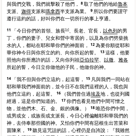
與我們交戰，我們就擊殺了他們，
8
取了他們的地給
魯本
支派、
迦得
支派和
瑪拿西
半支派為業。
9
所以你們要謹守
遵行這約的話，好叫你們在一切所行的事上亨通。
11
「今日你們的首領、族長
[
a
]
、長老、官長，
以色列
的男
丁，你們的妻子、兒女和營中寄居的，以及為你們劈柴挑
水的人，都站在耶和華你們的神面前，
12
為要你順從耶和
華你神今日與你所立的約、向你所起的誓。
13
這樣，他要
照他向你所應許的話，又向你列祖
亞伯拉罕
、
以撒
、
雅各
所起的誓，今日立你做他的子民，他做你的神。
14
「我不但與你們立這約，起這誓，
15
凡與我們一同站在
耶和華我們神面前的，並今日不在我們這裡的人，我也與
他們立這約，起這誓。
16
（我們曾住過
埃及
地，也從列國
經過，這是你們知道的。
17
你們也看見他們中間可憎之
物，並他們木、石、金、銀的偶像。）
18
唯恐你們中間，
或男或女，或族長或支派長，今日心裡偏離耶和華我們的
神，去侍奉那些國的神。又怕你們中間有惡根生出苦菜和
茵陳來，
19
聽見這咒詛的話，心裡仍是自誇說：『我雖然