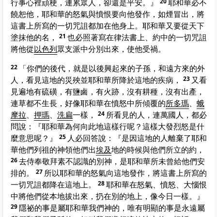
行事心裡頑梗，連累眾人，卻還是平安。』
20
耶和華必不
饒恕他，耶和華的怒氣與憤恨要向他發作，如煙冒出，將
這書上所寫的一切咒詛都加在他身上。耶和華又要從天下
塗抹他的名，
21
也必照著寫在律法書上、約中的一切咒詛
將他從
以色列
眾支派中分別出來，使他受禍。
22
「你們的後代，就是以後興起來的子孫，和遠方來的外
人，看見這地的災殃並耶和華所降於這地的疾病，
23
又看
見遍地有硫磺，有鹽鹵，有火跡，沒有耕種，沒有出產，
連草都不生長，好像耶和華在憤怒中所傾覆的
所多瑪
、
蛾
摩拉
、
押瑪
、
洗扁
一樣，
24
所看見的人，連萬國人，都必
問說：『耶和華為何向此地這樣行呢？這樣大發烈怒是什
麼意思呢？』
25
人必回答說：『是因這地的人離棄了耶和
華他們列祖的神領他們出
埃及
地的時候與他們所立的約，
26
去侍奉敬拜素不認識的別神，是耶和華所未曾給他們安
排的。
27
所以耶和華的怒氣向這地發作，將這書上所寫的
一切咒詛都降在這地上。
28
耶和華在怒氣、憤怒、大惱恨
中將他們從本地拔出來，扔在別的地上，像今日一樣。』
29
隱祕的事是屬耶和華我們神的，唯有明顯的事是永遠屬