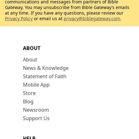
communications and messages from partners of Bible
Gateway. You may unsubscribe from Bible Gateway’s emails
at any time. If you have any questions, please review our
Privacy Policy
or email us at
privacy@biblegateway.com
.
ABOUT
About
News & Knowledge
Statement of Faith
Mobile App
Store
Blog
Newsroom
Support Us
HELP