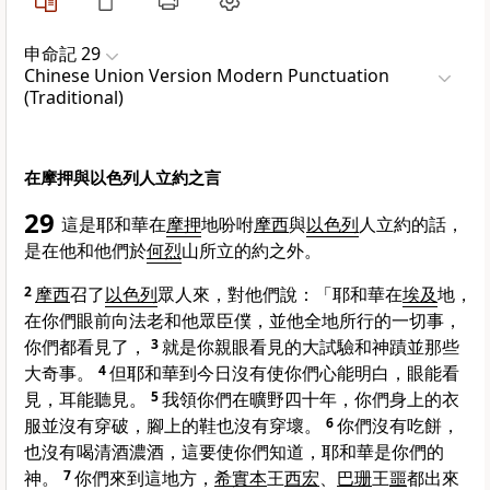
申命記 29
Chinese Union Version Modern Punctuation
(Traditional)
在摩押與以色列人立約之言
29
這是耶和華在
摩押
地吩咐
摩西
與
以色列
人立約的話，
是在他和他們於
何烈
山所立的約之外。
2
摩西
召了
以色列
眾人來，對他們說：「耶和華在
埃及
地，
在你們眼前向法老和他眾臣僕，並他全地所行的一切事，
你們都看見了，
3
就是你親眼看見的大試驗和神蹟並那些
大奇事。
4
但耶和華到今日沒有使你們心能明白，眼能看
見，耳能聽見。
5
我領你們在曠野四十年，你們身上的衣
服並沒有穿破，腳上的鞋也沒有穿壞。
6
你們沒有吃餅，
也沒有喝清酒濃酒，這要使你們知道，耶和華是你們的
神。
7
你們來到這地方，
希實本
王
西宏
、
巴珊
王
噩
都出來