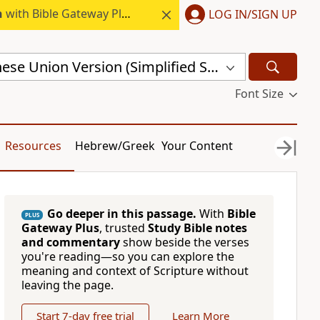
h
with Bible Gateway Plus.
LOG IN/SIGN UP
Revised Chinese Union Version (Simplified Script) Shen Edition (RCU17SS)
Font Size
Resources
Hebrew/Greek
Your Content
Go deeper in this passage.
With
Bible
PLUS
Gateway Plus
, trusted
Study Bible notes
and commentary
show beside the verses
you're reading—so you can explore the
meaning and context of Scripture without
leaving the page.
Start 7-day free trial
Learn More