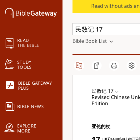
Read without ads an
READ
Bible Book List
THE BIBLE
STUDY
TOOLS
BIBLE GATEWAY
PLUS
民数记 17
Revised Chinese Unio
Edition
BIBLE NEWS
EXPLORE
亚伦的杖
MORE
17
耶和华吩咐
摩西