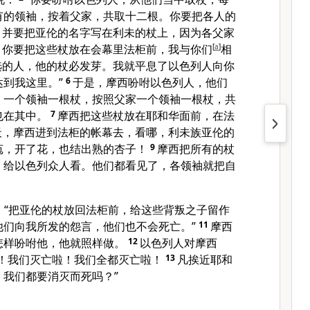
有的领袖，按着父家，共取十二根。你要把各人的
3
并要把
亚伦
的名字写在
利未
的杖上，因为各父家
4
你要把这些杖放在会幕里法柜前，我与你们
[
a
]
相
选的人，他的杖必发芽。我就平息了
以色列
人向你
达到我这里。”
6
于是，
摩西
吩咐
以色列
人，他们
，一个领袖一根杖，按照父家一个领袖一根杖，共
也在其中。
7
摩西
把这些杖放在耶和华面前，在法
天，
摩西
进到法柜的帐幕去，看哪，
利未
族
亚伦
的
苞，开了花，也结出熟的杏子！
9
摩西
把所有的杖
，给
以色列
众人看。他们都看见了，各领袖就把自
：“把
亚伦
的杖放回法柜前，给这些背叛之子留作
他们向我所发的怨言，他们也不会死亡。”
11
摩西
怎样吩咐他，他就照样做。
12
以色列
人对
摩西
啦！我们灭亡啦！我们全都灭亡啦！
13
凡挨近耶和
。我们都要消灭而死吗？”