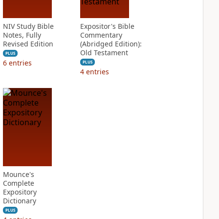
NIV Study Bible
Expositor's Bible
Notes, Fully
Commentary
Revised Edition
(Abridged Edition):
Old Testament
PLUS
6
entries
PLUS
4
entries
Mounce's
Complete
Expository
Dictionary
PLUS