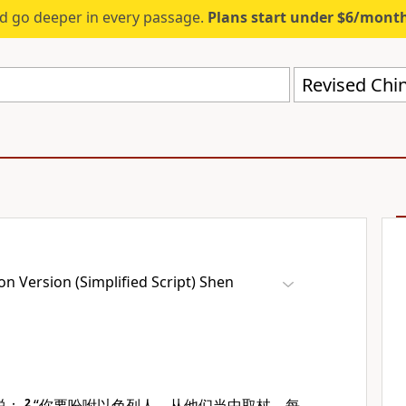
d go deeper in every passage.
Plans start under $6/mont
n Version (Simplified Script) Shen
说：
2
“你要吩咐
以色列
人，从他们当中取杖，每