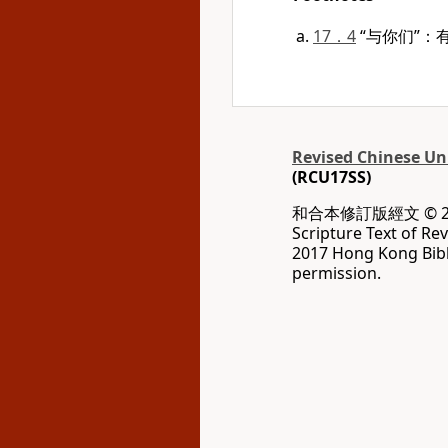
17．4
“与你们”：
Revised Chinese Uni
(RCU17SS)
和合本修訂版經文 © 20
Scripture Text of Re
2017 Hong Kong Bibl
permission.