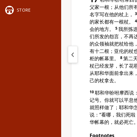
父家一根；从他们所
STORE
名字写在他的杖上，
的家长都有一根杖。
会的地方。
5
我所拣
们所发的怨言，不再
的众领袖就把杖给他
有十二根；
亚伦
的杖
柜的帐幕里。
8
第二
杖已经发芽，长了花
从耶和华面前拿出来
己的杖拿去。
10
耶和华吩咐
摩西
说
记号。你就可以平息
就照样做了；耶和华
说：“看哪，我们死
华帐幕的，就必死亡
Footnotes